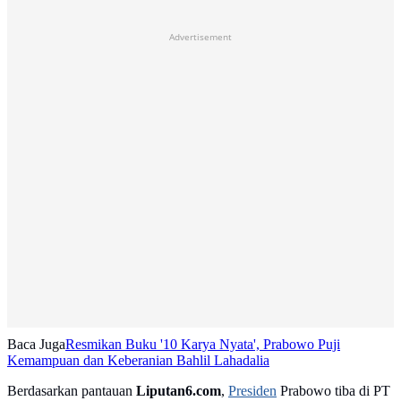
Advertisement
Baca Juga
Resmikan Buku '10 Karya Nyata', Prabowo Puji
Kemampuan dan Keberanian Bahlil Lahadalia
Berdasarkan pantauan
Liputan6.com
,
Presiden
Prabowo tiba di PT