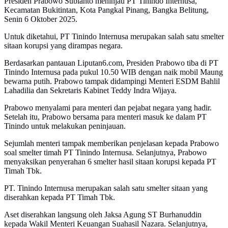
Presiden Prabowo Subianto meninjau PT Tinindo Internusa,
Kecamatan Bukitintan, Kota Pangkal Pinang, Bangka Belitung,
Senin 6 Oktober 2025.
Untuk diketahui, PT Tinindo Internusa merupakan salah satu smelter
sitaan korupsi yang dirampas negara.
Berdasarkan pantauan Liputan6.com, Presiden Prabowo tiba di PT
Tinindo Internusa pada pukul 10.50 WIB dengan naik mobil Maung
bewarna putih. Prabowo tampak didampingi Menteri ESDM Bahlil
Lahadilia dan Sekretaris Kabinet Teddy Indra Wijaya.
Prabowo menyalami para menteri dan pejabat negara yang hadir.
Setelah itu, Prabowo bersama para menteri masuk ke dalam PT
Tinindo untuk melakukan peninjauan.
Sejumlah menteri tampak memberikan penjelasan kepada Prabowo
soal smelter timah PT Tinindo Internusa. Selanjutnya, Prabowo
menyaksikan penyerahan 6 smelter hasil sitaan korupsi kepada PT
Timah Tbk.
PT. Tinindo Internusa merupakan salah satu smelter sitaan yang
diserahkan kepada PT Timah Tbk.
Aset diserahkan langsung oleh Jaksa Agung ST Burhanuddin
kepada Wakil Menteri Keuangan Suahasil Nazara. Selanjutnya,