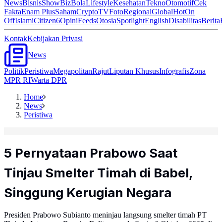
News
Bisnis
ShowBiz
Bola
Lifestyle
Kesehatan
Tekno
Otomotif
Cek
Fakta
Enam Plus
Saham
Crypto
TV
Foto
Regional
Global
Hot
On
Off
Islami
Citizen6
Opini
Feeds
Otosia
Spotlight
English
Disabilitas
Berita
Kontak
Kebijakan Privasi
News
Politik
Peristiwa
Megapolitan
Rajut
Liputan Khusus
Infografis
Zona
MPR RI
Warta DPR
Home
News
Peristiwa
5 Pernyataan Prabowo Saat
Tinjau Smelter Timah di Babel,
Singgung Kerugian Negara
Presiden Prabowo Subianto meninjau langsung smelter timah PT