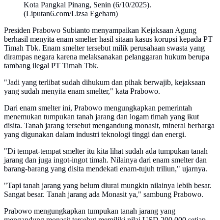
Kota Pangkal Pinang, Senin (6/10/2025).
(Liputan6.com/Lizsa Egeham)
Presiden Prabowo Subianto menyampaikan Kejaksaan Agung
berhasil menyita enam smelter hasil sitaan kasus korupsi kepada PT
Timah Tbk. Enam smelter tersebut milik perusahaan swasta yang
dirampas negara karena melaksanakan pelanggaran hukum berupa
tambang ilegal PT Timah Tbk.
"Jadi yang terlibat sudah dihukum dan pihak berwajib, kejaksaan
yang sudah menyita enam smelter," kata Prabowo.
Dari enam smelter ini, Prabowo mengungkapkan pemerintah
menemukan tumpukan tanah jarang dan logam timah yang ikut
disita. Tanah jarang tersebut mengandung monasit, mineral berharga
yang digunakan dalam industri teknologi tinggi dan energi.
"Di tempat-tempat smelter itu kita lihat sudah ada tumpukan tanah
jarang dan juga ingot-ingot timah. Nilainya dari enam smelter dan
barang-barang yang disita mendekati enam-tujuh triliun," ujarnya.
"Tapi tanah jarang yang belum diurai mungkin nilainya lebih besar.
Sangat besar. Tanah jarang ada Monasit ya," sambung Prabowo.
Prabowo mengungkapkan tumpukan tanah jarang yang
mengandung monasit tersebut memiliki nilai USD 200.000 setiap