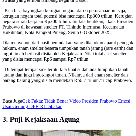
swasta yang terlibat tambang ilegal di Babel.
"Kita bisa bayangkan kerugian negara dari 6 perusahaan ini saja,
kerugian negara total potensi bisa mencapai Rp300 triliun. Kerugian
negara surah berjalan Rp300 triliun. Ini kita hentikan," kata Presiden
Prabowo di kawasan smelter PT. Tinindo Internusa, Kecamatan
Bukitintan, Kota Pangkal Pinang, Senin 6 Oktober 2025.
Dia menyebut, dari hasil penindakan yang dilakukan aparat penegak
hukum, enam smelter beserta tumpukan tanah jarang (rare earth) dan
ingot timah berhasil disita oleh Kejaksaan. Nilai total aset smelter
yang disita mencapai Rp6 sampai Rp7 triliun.
"Di tempat-tempat smelter itu kita lihat sudah ada tumpukan tanah
jarang dan juga ingot-ingot timah. Nilainya dari enam smelter dan
barang-barang yang disita mendekati Rp6-7 triliun," ucap Prabowo.
Baca Juga
Cek Fakta: Tidak Benar Video Presiden Prabowo Emosi
Usai Gedung DPR RI Dibakar
3. Puji Kejaksaan Agung