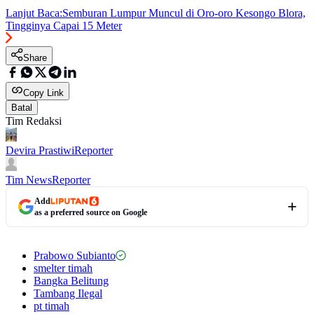
Lanjut Baca:
Semburan Lumpur Muncul di Oro-oro Kesongo Blora,
Tingginya Capai 15 Meter
Share
Copy Link
Batal
Tim Redaksi
Devira Prastiwi
Reporter
Tim News
Reporter
Add
as a preferred source on Google
Prabowo Subianto
smelter timah
Bangka Belitung
Tambang Ilegal
pt timah