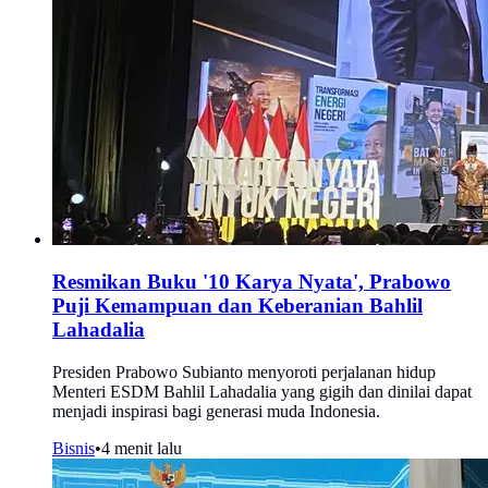
Resmikan Buku '10 Karya Nyata', Prabowo
Puji Kemampuan dan Keberanian Bahlil
Lahadalia
Presiden Prabowo Subianto menyoroti perjalanan hidup
Menteri ESDM Bahlil Lahadalia yang gigih dan dinilai dapat
menjadi inspirasi bagi generasi muda Indonesia.
Bisnis
•
4 menit lalu