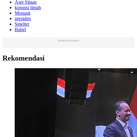
Aset Sitaan
korupsi timah
Monasit
presiden
Smelter
Babel
Advertisement
Rekomendasi