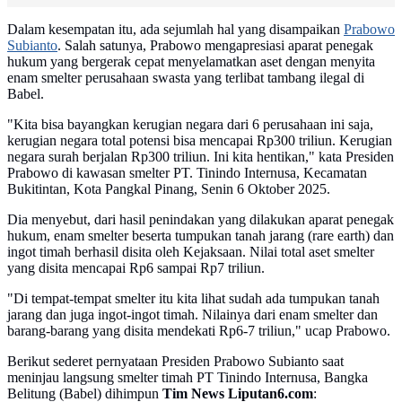
Dalam kesempatan itu, ada sejumlah hal yang disampaikan
Prabowo
Subianto
. Salah satunya, Prabowo mengapresiasi aparat penegak
hukum yang bergerak cepat menyelamatkan aset dengan menyita
enam smelter perusahaan swasta yang terlibat tambang ilegal di
Babel.
"Kita bisa bayangkan kerugian negara dari 6 perusahaan ini saja,
kerugian negara total potensi bisa mencapai Rp300 triliun. Kerugian
negara surah berjalan Rp300 triliun. Ini kita hentikan," kata Presiden
Prabowo di kawasan smelter PT. Tinindo Internusa, Kecamatan
Bukitintan, Kota Pangkal Pinang, Senin 6 Oktober 2025.
Dia menyebut, dari hasil penindakan yang dilakukan aparat penegak
hukum, enam smelter beserta tumpukan tanah jarang (rare earth) dan
ingot timah berhasil disita oleh Kejaksaan. Nilai total aset smelter
yang disita mencapai Rp6 sampai Rp7 triliun.
"Di tempat-tempat smelter itu kita lihat sudah ada tumpukan tanah
jarang dan juga ingot-ingot timah. Nilainya dari enam smelter dan
barang-barang yang disita mendekati Rp6-7 triliun," ucap Prabowo.
Berikut sederet pernyataan Presiden Prabowo Subianto saat
meninjau langsung smelter timah PT Tinindo Internusa, Bangka
Belitung (Babel) dihimpun
Tim News Liputan6.com
: