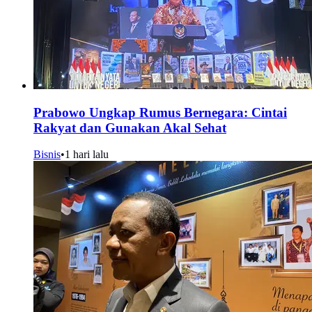
Prabowo Ungkap Rumus Bernegara: Cintai
Rakyat dan Gunakan Akal Sehat
Bisnis
•
1 hari lalu