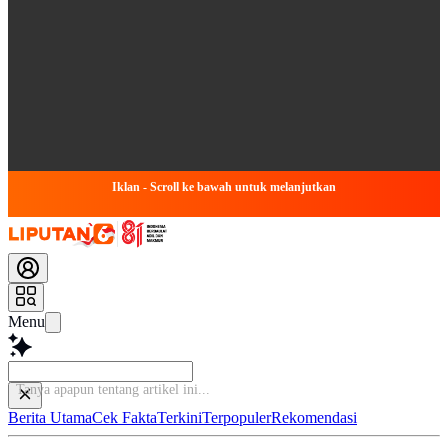
Iklan - Scroll ke bawah untuk melanjutkan
Menu
Tanya apapun ten
Berita Utama
Cek Fakta
Terkini
Terpopuler
Rekomendasi