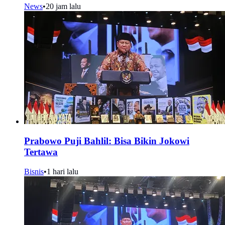
News
•
20 jam lalu
Prabowo Puji Bahlil: Bisa Bikin Jokowi
Tertawa
Bisnis
•
1 hari lalu