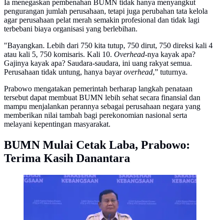
Ia menegaskan pembenahan BUMN tidak hanya menyangkut
pengurangan jumlah perusahaan, tetapi juga perubahan tata kelola
agar perusahaan pelat merah semakin profesional dan tidak lagi
terbebani biaya organisasi yang berlebihan.
"Bayangkan. Lebih dari 750 kita tutup, 750 dirut, 750 direksi kali 4
atau kali 5, 750 komisaris. Kali 10.
Overhead
-nya kayak apa?
Gajinya kayak apa? Saudara-saudara, ini uang rakyat semua.
Perusahaan tidak untung, hanya bayar
overhead
,” tuturnya.
Prabowo mengatakan pemerintah berharap langkah penataan
tersebut dapat membuat BUMN lebih sehat secara finansial dan
mampu menjalankan perannya sebagai perusahaan negara yang
memberikan nilai tambah bagi perekonomian nasional serta
melayani kepentingan masyarakat.
BUMN Mulai Cetak Laba, Prabowo:
Terima Kasih Danantara
Presiden Prabowo Subianto saat menghadiri acara
Sarasehan Kebangsaan Konvensi Sains, Teknologi, dan
Industri Indonesia (KSTI) di JCC Senayan, Jakarta.
(Istimewa)