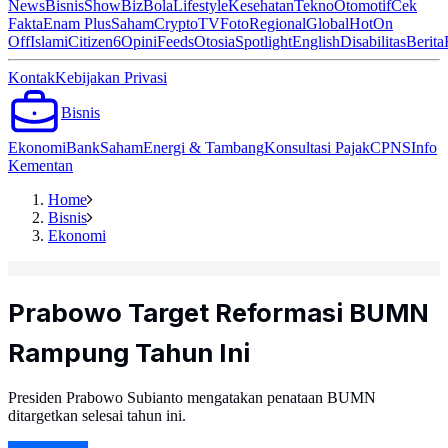
News
Bisnis
ShowBiz
Bola
Lifestyle
Kesehatan
Tekno
Otomotif
Cek
Fakta
Enam Plus
Saham
Crypto
TV
Foto
Regional
Global
Hot
On
Off
Islami
Citizen6
Opini
Feeds
Otosia
Spotlight
English
Disabilitas
Berita
Kontak
Kebijakan Privasi
Bisnis
Ekonomi
Bank
Saham
Energi & Tambang
Konsultasi Pajak
CPNS
Info
Kementan
Home
Bisnis
Ekonomi
Prabowo Target Reformasi BUMN
Rampung Tahun Ini
Presiden Prabowo Subianto mengatakan penataan BUMN
ditargetkan selesai tahun ini.