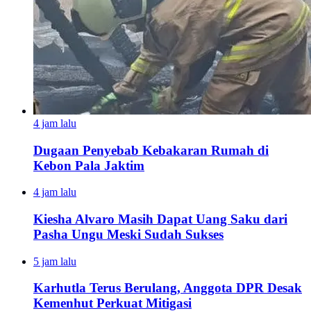
4 jam lalu
Dugaan Penyebab Kebakaran Rumah di
Kebon Pala Jaktim
4 jam lalu
Kiesha Alvaro Masih Dapat Uang Saku dari
Pasha Ungu Meski Sudah Sukses
5 jam lalu
Karhutla Terus Berulang, Anggota DPR Desak
Kemenhut Perkuat Mitigasi