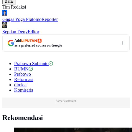
Batal
Tim Redaksi
Gagas Yoga Pratomo
Reporter
Septian Deny
Editor
Add
as a preferred source on Google
Prabowo Subianto
BUMN
Prabowo
Reformasi
direksi
Komisaris
Advertisement
Rekomendasi