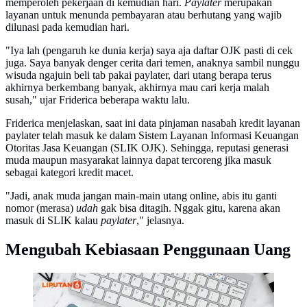
memperoleh pekerjaan di kemudian hari.
Paylater
merupakan
layanan untuk menunda pembayaran atau berhutang yang wajib
dilunasi pada kemudian hari.
"Iya lah (pengaruh ke dunia kerja) saya aja daftar OJK pasti di cek
juga. Saya banyak denger cerita dari temen, anaknya sambil nunggu
wisuda ngajuin beli tab pakai paylater, dari utang berapa terus
akhirnya berkembang banyak, akhirnya mau cari kerja malah
susah," ujar Friderica beberapa waktu lalu.
Friderica menjelaskan, saat ini data pinjaman nasabah kredit layanan
paylater telah masuk ke dalam Sistem Layanan Informasi Keuangan
Otoritas Jasa Keuangan (SLIK OJK). Sehingga, reputasi generasi
muda maupun masyarakat lainnya dapat tercoreng jika masuk
sebagai kategori kredit macet.
"Jadi, anak muda jangan main-main utang online, abis itu ganti
nomor (merasa)
udah
gak bisa ditagih. Nggak gitu, karena akan
masuk di SLIK kalau
paylater
," jelasnya.
Mengubah Kebiasaan Penggunaan Uang