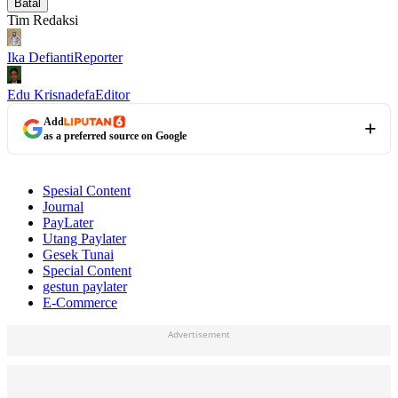
Batal
Tim Redaksi
Ika Defianti
Reporter
Edu Krisnadefa
Editor
Add
as a preferred source on Google
Spesial Content
Journal
PayLater
Utang Paylater
Gesek Tunai
Special Content
gestun paylater
E-Commerce
Advertisement