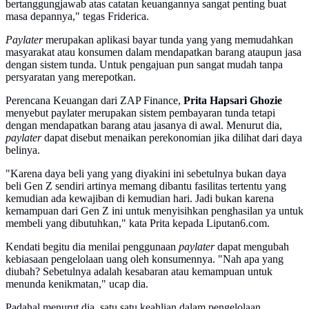
bertanggungjawab atas catatan keuangannya sangat penting buat
masa depannya," tegas Friderica.
Paylater
merupakan aplikasi bayar tunda yang yang memudahkan
masyarakat atau konsumen dalam mendapatkan barang ataupun jasa
dengan sistem tunda. Untuk pengajuan pun sangat mudah tanpa
persyaratan yang merepotkan.
Perencana Keuangan dari ZAP Finance,
Prita Hapsari Ghozie
menyebut paylater merupakan sistem pembayaran tunda tetapi
dengan mendapatkan barang atau jasanya di awal. Menurut dia,
paylater
dapat disebut menaikan perekonomian jika dilihat dari daya
belinya.
"Karena daya beli yang yang diyakini ini sebetulnya bukan daya
beli Gen Z sendiri artinya memang dibantu fasilitas tertentu yang
kemudian ada kewajiban di kemudian hari. Jadi bukan karena
kemampuan dari Gen Z ini untuk menyisihkan penghasilan ya untuk
membeli yang dibutuhkan," kata Prita kepada Liputan6.com.
Kendati begitu dia menilai penggunaan
paylater
dapat mengubah
kebiasaan pengelolaan uang oleh konsumennya. "Nah apa yang
diubah? Sebetulnya adalah kesabaran atau kemampuan untuk
menunda kenikmatan," ucap dia.
Padahal menurut dia, satu satu keahlian dalam pengelolaan