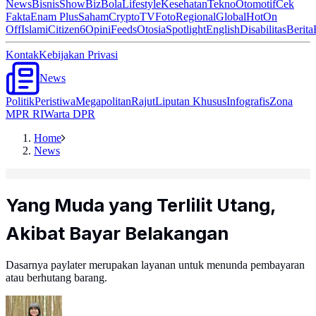
News
Bisnis
ShowBiz
Bola
Lifestyle
Kesehatan
Tekno
Otomotif
Cek
Fakta
Enam Plus
Saham
Crypto
TV
Foto
Regional
Global
Hot
On
Off
Islami
Citizen6
Opini
Feeds
Otosia
Spotlight
English
Disabilitas
Berita
Kontak
Kebijakan Privasi
News
Politik
Peristiwa
Megapolitan
Rajut
Liputan Khusus
Infografis
Zona
MPR RI
Warta DPR
Home
News
Yang Muda yang Terlilit Utang,
Akibat Bayar Belakangan
Dasarnya paylater merupakan layanan untuk menunda pembayaran
atau berhutang barang.