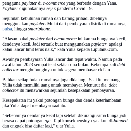
pengguna
paylater
di
e-commerce
yang berbeda dengan Yana.
Paylater
digunakannya sejak pandemi Covid-19.
Sejumlah kebutuhan rumah dan barang pribadi dibelinya
menggunakan
paylater
. Mulai dari pembayaran listrik di rumahnya,
pulsa
, hingga
smartphone
.
"Alasan pakai
paylater
dari
e-commerce
ini karena bunganya kecil,
dendanya kecil. Jadi tertarik buat menggunakan
paylater
, apalagi
kalau lancar limit terus naik," kata Yulia kepada Liputan6.com.
Awalnya pembayaran Yulia lancar dan tepat waktu. Namun pada
awal tahun 2023 sempat telat sekitar dua bulan. Beberapa kali
debt
collector
menghubunginya untuk segera membayar cicilan.
Bahkan setiap bulan rumahnya juga didatangi. Saat itu memang
Yulia tidak memiliki uang untuk membayar. Menurut dia,
debt
collector
itu menawarkan sejumlah kesepakatan pembayaran.
Kesepakatan itu yakni potongan bunga dan denda keterlambatan
jika Yulia dapat membayar saat itu.
"Sebenarnya dendanya kecil tapi setelah dikurangi sama bunga jadi
berasa dapat potongan
aja
. Tapi konsekuensinya ya akun di-
banned
dan enggak bisa daftar lagi," ujar Yulia.