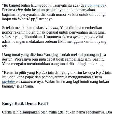
"Itu banget bulan lalu
nyobain
. Ternyata itu ada (di
e-commerce
).
Pertama
chat
dulu ke akun penjualnya untuk menanyakan
bagaimana persyaratan, dia kasih nomor ke kita untuk dihubungi
lanjut via WhatsApp," ucapnya.
Setelah melakukan diskusi via
chat
, Yana diminta memberikan
nomor rekening oleh pihak penjual untuk penyerahan uang tunai
sebesar yang dibutuhkan. Umumnya skema
gestun paylater
ini
adalah dengan melakukan orderan fiktif menggunakan limit yang
ada.
Uang tunai yang diterima Yana juga sudah melalui potongan jasa
gestun. Prosesnya pun juga cepat tidak sampai satu jam. Saat itu
Yana mengaku membutuhkan uang tunai dibandingkan barang.
"Kemarin pilih yang Rp 2,5 juta dan yang dikirim ke saya Rp 2 juta.
Itu
udah
kena pajak dan pembayarannya menggunakan sistem
paylater
e-commerce
nya. Waktu itu emang lagi butuh uang bukan
barang," jelas Yana.
Bunga Kecil, Denda Kecil?
Cerita lain disampaikan oleh Yulia (28) bukan nama sebenarnya. Dia