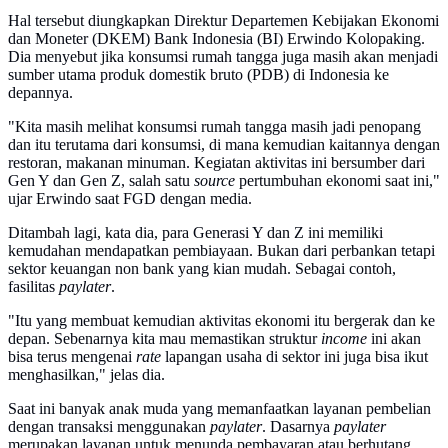
Hal tersebut diungkapkan Direktur Departemen Kebijakan Ekonomi
dan Moneter (DKEM) Bank Indonesia (BI) Erwindo Kolopaking.
Dia menyebut jika konsumsi rumah tangga juga masih akan menjadi
sumber utama produk domestik bruto (PDB) di Indonesia ke
depannya.
"Kita masih melihat konsumsi rumah tangga masih jadi penopang
dan itu terutama dari konsumsi, di mana kemudian kaitannya dengan
restoran, makanan minuman. Kegiatan aktivitas ini bersumber dari
Gen Y dan Gen Z, salah satu
source
pertumbuhan ekonomi saat ini,"
ujar Erwindo saat FGD dengan media.
Ditambah lagi, kata dia, para Generasi Y dan Z ini memiliki
kemudahan mendapatkan pembiayaan. Bukan dari perbankan tetapi
sektor keuangan non bank yang kian mudah. Sebagai contoh,
fasilitas
paylater
.
"Itu yang membuat kemudian aktivitas ekonomi itu bergerak dan ke
depan. Sebenarnya kita mau memastikan struktur
income
ini akan
bisa terus mengenai
rate
lapangan usaha di sektor ini juga bisa ikut
menghasilkan," jelas dia.
Saat ini banyak anak muda yang memanfaatkan layanan pembelian
dengan transaksi menggunakan
paylater
. Dasarnya
paylater
merupakan layanan untuk menunda pembayaran atau berhutang