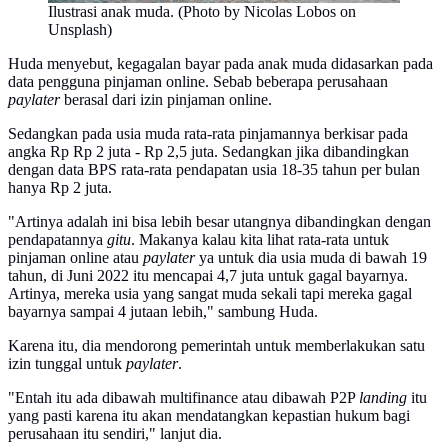
Ilustrasi anak muda. (Photo by Nicolas Lobos on
Unsplash)
Huda menyebut, kegagalan bayar pada anak muda didasarkan pada
data pengguna pinjaman online. Sebab beberapa perusahaan
paylater
berasal dari izin pinjaman online.
Sedangkan pada usia muda rata-rata pinjamannya berkisar pada
angka Rp Rp 2 juta - Rp 2,5 juta. Sedangkan jika dibandingkan
dengan data BPS rata-rata pendapatan usia 18-35 tahun per bulan
hanya Rp 2 juta.
"Artinya adalah ini bisa lebih besar utangnya dibandingkan dengan
pendapatannya
gitu
. Makanya kalau kita lihat rata-rata untuk
pinjaman online atau
paylater
ya untuk dia usia muda di bawah 19
tahun, di Juni 2022 itu mencapai 4,7 juta untuk gagal bayarnya.
Artinya, mereka usia yang sangat muda sekali tapi mereka gagal
bayarnya sampai 4 jutaan lebih," sambung Huda.
Karena itu, dia mendorong pemerintah untuk memberlakukan satu
izin tunggal untuk
paylater
.
"Entah itu ada dibawah multifinance atau dibawah P2P
landing
itu
yang pasti karena itu akan mendatangkan kepastian hukum bagi
perusahaan itu sendiri," lanjut dia.