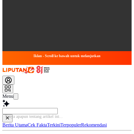
Iklan - Scroll ke bawah untuk melanjutkan
Menu
Bac
Berita Utama
Cek Fakta
Terkini
Terpopuler
Rekomendasi