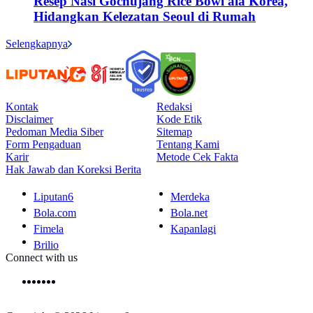
Resep Nasi Gochujang Rice Bowl ala Korea,
Hidangkan Kelezatan Seoul di Rumah
Selengkapnya
Kontak
Redaksi
Disclaimer
Kode Etik
Pedoman Media Siber
Sitemap
Form Pengaduan
Tentang Kami
Karir
Metode Cek Fakta
Hak Jawab dan Koreksi Berita
Liputan6
Merdeka
Bola.com
Bola.net
Fimela
Kapanlagi
Brilio
Connect with us