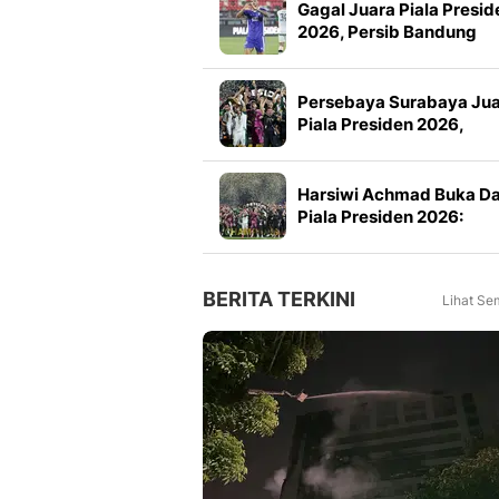
Gagal Juara Piala Presid
2026, Persib Bandung
Petik Banyak Pelajaran
Persebaya Surabaya Ju
Piala Presiden 2026,
Manajemen Imbau Bone
Tak Konvoi
Harsiwi Achmad Buka D
Piala Presiden 2026:
Meningkat 16 Persen dar
Tahun Lalu
BERITA TERKINI
Lihat Se