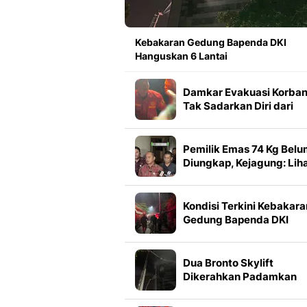
Kebakaran Gedung Bapenda DKI
Hanguskan 6 Lantai
Damkar Evakuasi Korba
Tak Sadarkan Diri dari
Gedung Bapenda DKI
Pemilik Emas 74 Kg Bel
Diungkap, Kejagung: Lih
di Persidangan
Kondisi Terkini Kebakara
Gedung Bapenda DKI
Dua Bronto Skylift
Dikerahkan Padamkan
Kebakaran Gedung
Bapenda DKI