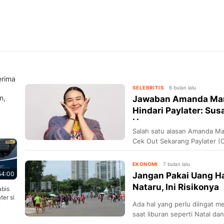
erima
SELEBRITIS
6 bulan lalu
n,
Jawaban Amanda Mano
Hindari Paylater: Su
He...
Salah satu alasan Amanda Ma
Cek Out Sekarang Paylater (C
hidup mewah dan utang.
EKONOMI
7 bulan lalu
54:00
Jangan Pakai Uang Ha
Nataru, Ini Risikonya
abis
ter si
Ada hal yang perlu diingat 
u
saat liburan seperti Natal d