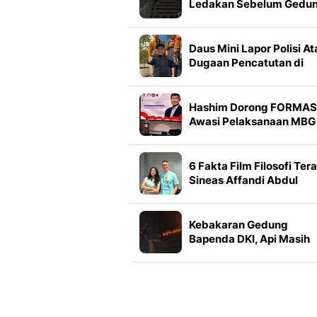
Ledakan Sebelum Gedu
Bapenda DKI Kebakaran
Daus Mini Lapor Polisi At
Dugaan Pencatutan di
TikTok: Awalnya
Didiamkan, tapi Makin
Parah
Hashim Dorong FORMAS
Awasi Pelaksanaan MBG 
Seluruh Indonesia
6 Fakta Film Filosofi Tera
Sineas Affandi Abdul
Rachman Pinang Sherin
Hingga Lydia Kandou
Kebakaran Gedung
Bapenda DKI, Api Masih
Berkobar