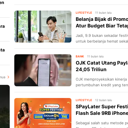
en
menggerus bisnis kartu kredi
perbankan.
LIFESTYLE
11 bulan lalu
Belanja Bijak di Prom
Atur Budget Biar Tet
ara
Jadi, 9.9 bukan sekadar fest
k
untuk berbelanja hemat seka
yang lebih bijak.
ata
BANK
11 bulan lalu
i
OJK Catat Utang Payl
24,05 Triliun
mua
OJK memproyeksikan kinerja 
pertumbuhan kredit yang term
LIFESTYLE
12 bulan lalu
SPayLater Super Fest
Flash Sale 9RB iPhone
Sebagai salah satu metode p