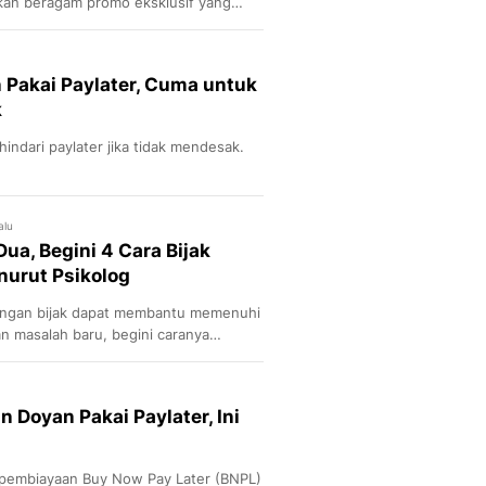
an beragam promo eksklusif yang
para pengguna setianya. Apa saja?
Pakai Paylater, Cuma untuk
k
ndari paylater jika tidak mendesak.
alu
ua, Begini 4 Cara Bijak
nurut Psikolog
dengan bijak dapat membantu memenuhi
 masalah baru, begini caranya
 Doyan Pakai Paylater, Ini
embiayaan Buy Now Pay Later (BNPL)