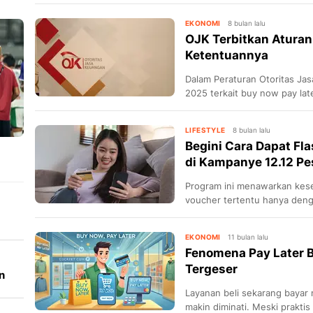
memulai hari baru.
EKONOMI
8 bulan lalu
OJK Terbitkan Aturan
Ketentuannya
Dalam Peraturan Otoritas J
2025 terkait buy now pay la
perusahaan pembiayaan yang
LIFESTYLE
8 bulan lalu
Begini Cara Dapat Fla
di Kampanye 12.12 P
Program ini menawarkan kes
voucher tertentu hanya deng
digunakan di berbagai merc
SPayLater.
EKONOMI
11 bulan lalu
Fenomena Pay Later Bi
Tergeser
n
Layanan beli sekarang bayar nan
makin diminati. Meski praktis 