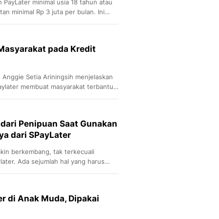
h PayLater minimal usia 18 tahun atau
n minimal Rp 3 juta per bulan. Ini
 Masyarakat pada Kredit
, Anggie Setia Ariningsih menjelaskan
ylater membuat masyarakat terbantu
an dalam mendapatkan kredit.
 dari Penipuan Saat Gunakan
ya dari SPayLater
in berkembang, tak terkecuali
ater. Ada sejumlah hal yang harus
ari modus penipuan ini. Berikut tipsnya
er di Anak Muda, Dipakai