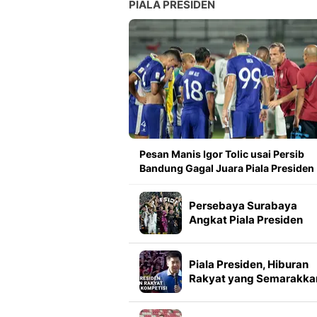
PIALA PRESIDEN
Pesan Manis Igor Tolic usai Persib
Bandung Gagal Juara Piala Presiden
Persebaya Surabaya
Angkat Piala Presiden
2026, Francisco Rivera:
Kini Kami Lebih Percaya
Diri
Piala Presiden, Hiburan
Rakyat yang Semarakka
Jeda Kompetisi