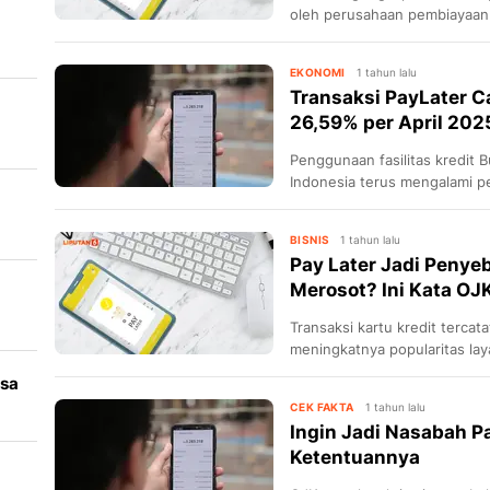
oleh perusahaan pembiayaan
peningkatan signifikan.
ak
EKONOMI
1 tahun lalu
Transaksi PayLater C
26,59% per April 202
Penggunaan fasilitas kredit 
Indonesia terus mengalami pe
BISNIS
1 tahun lalu
Pay Later Jadi Penye
Merosot? Ini Kata OJ
Transaksi kartu kredit tercat
meningkatnya popularitas la
perbankan. Publik pun berta
asa
menjadi sinyal perubahan pe
CEK FAKTA
1 tahun lalu
instrumen pembiayaan?
Ingin Jadi Nasabah Pa
Ketentuannya