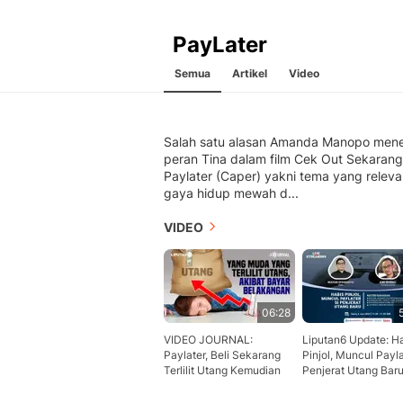
PayLater
Semua
Artikel
Video
Salah satu alasan Amanda Manopo men
peran Tina dalam film Cek Out Sekarang
Paylater (Caper) yakni tema yang releva
gaya hidup mewah d...
VIDEO
06:28
VIDEO JOURNAL:
Liputan6 Update: H
Paylater, Beli Sekarang
Pinjol, Muncul Payla
Terlilit Utang Kemudian
Penjerat Utang Bar