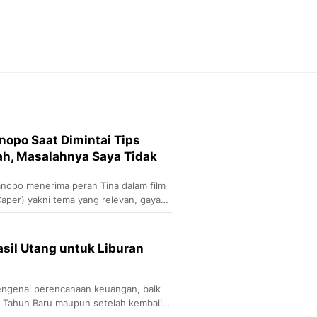
Feeds
Feeds Liputan6: Kumpul
Terbaru Harian
Otosia
Otosia
Spotlight
Berita Terkini, Kabar Te
Dan Dunia - Liputan6.
po Saat Dimintai Tips
English
sah, Masalahnya Saya Tidak
Exploring Knowledge, T
En.Liputan6.com
nopo menerima peran Tina dalam film
Disabilitas
aper) yakni tema yang relevan, gaya
Disabilitas Berita Terkini
Harian, Berita Terbaru,
Berita
sil Utang untuk Liburan
Berita Hari Ini Politik,
Health
Kabar Berita Terbaru D
mengenai perencanaan keuangan, baik
Diet, Herbal Terbaik
an Tahun Baru maupun setelah kembali