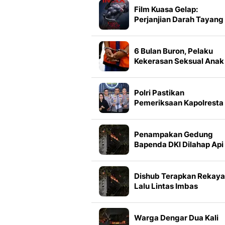
Film Kuasa Gelap:
Perjanjian Darah Tayang
dalam Format IMAX, Sim
3 Faktanya
6 Bulan Buron, Pelaku
Kekerasan Seksual Anak
Ditangkap Sembunyi di
Mobil Travel
Polri Pastikan
Pemeriksaan Kapolresta
Banda Aceh Berjalan
Transparan
Penampakan Gedung
Bapenda DKI Dilahap Api
Dishub Terapkan Rekay
Lalu Lintas Imbas
Kebakaran Gedung
Bapenda DKI
Warga Dengar Dua Kali