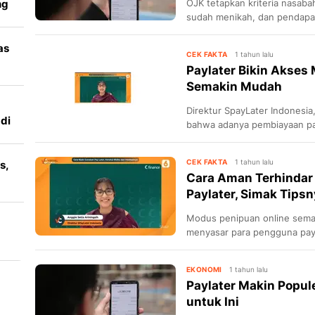
ng
OJK tetapkan kriteria nasaba
sudah menikah, dan pendapata
detailnya!
as
CEK FAKTA
1 tahun lalu
Paylater Bikin Akses
Semakin Mudah
Direktur SpayLater Indonesia
di
bahwa adanya pembiayaan pa
tanpa syarat yang menyulitk
CEK FAKTA
1 tahun lalu
s,
Cara Aman Terhindar
a
Paylater, Simak Tipsn
Modus penipuan online semak
menyasar para pengguna payl
diperhatikan agar terhindar d
dari SPayLater.
EKONOMI
1 tahun lalu
Paylater Makin Popul
untuk Ini