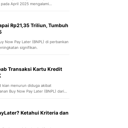
 pada April 2025 mengalami
apai Rp21,35 Triliun, Tumbuh
5
Buy Now Pay Later (BNPL) di perbankan
ningkatan signifikan.
bab Transaksi Kartu Kredit
K
at kian menurun diduga akibat
yanan Buy Now Pay Later (BNPL) dari
nya-tanya, apakah fenomena ini
rilaku konsumen dalam memilih
yLater? Ketahui Kriteria dan