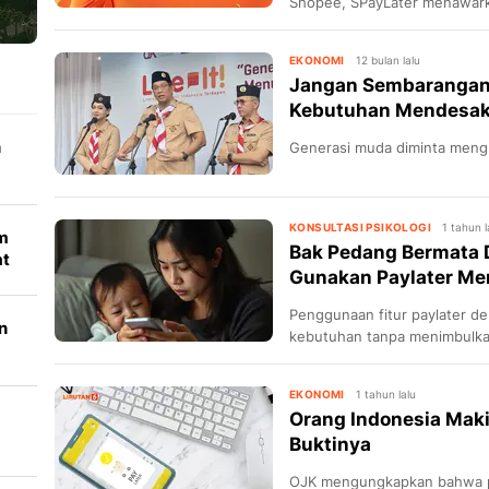
Shopee, SPayLater menawark
sayang jika dilewatkan oleh 
EKONOMI
12 bulan lalu
Jangan Sembarangan 
Kebutuhan Mendesa
n
Generasi muda diminta menghi
KONSULTASI PSIKOLOGI
1 tahun l
um
Bak Pedang Bermata D
at
Gunakan Paylater Me
Penggunaan fitur paylater 
n
kebutuhan tanpa menimbulkan
menurut psikolog.
EKONOMI
1 tahun lalu
Orang Indonesia Makin
Buktinya
OJK mengungkapkan bahwa p