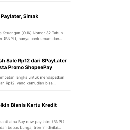
Sport
Berita Bola Terkini, Ja
Klasemen, Hasil Liga
 Paylater, Simak
asa Keuangan (OJK) Nomor 32 Tahun
ter (BNPL), hanya bank umum dan
 dapat melaksanakan BNPL.
sh Sale Rp12 dari SPayLater
esta Promo ShopeePay
empatan langka untuk mendapatkan
an Rp12, yang kemudian bisa
hant dengan metode pembayaran
kin Bisnis Kartu Kredit
ti atau Buy now pay later (BNPL)
dan bebas bunga, tren ini dinilai