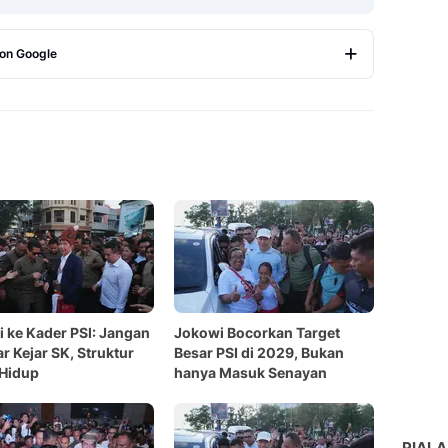
 on Google
Copy Link
 ke Kader PSI: Jangan
Jokowi Bocorkan Target
r Kejar SK, Struktur
Besar PSI di 2029, Bukan
 Hidup
hanya Masuk Senayan
PIALA