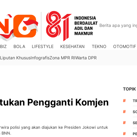
BIZ
BOLA
LIFESTYLE
KESEHATAN
TEKNO
OTOMOTIF
Liputan Khusus
Infografis
Zona MPR RI
Warta DPR
TOPIK
tukan Pengganti Komjen
#
TR
#
S
#
S
wira polisi yang akan diajukan ke Presiden Jokowi untuk
a BNN.
#
P