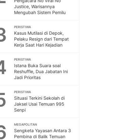
Pengacara No Viral No
Sport
Justice, Warisannya
Berita Bola Terkini, Ja
Mengubah Sistem Pemilu
Klasemen, Hasil Liga
3
PERISTIWA
Kasus Mutilasi di Depok,
Pelaku Resign dari Tempat
Kerja Saat Hari Kejadian
4
PERISTIWA
Istana Buka Suara soal
Reshuffle, Dua Jabatan Ini
Jadi Prioritas
5
PERISTIWA
Situasi Terkini Sekolah di
Jaksel Usai Temuan 995
Senpi
6
MEGAPOLITAN
Sengketa Yayasan Antara 3
Pembina di Balik Temuan