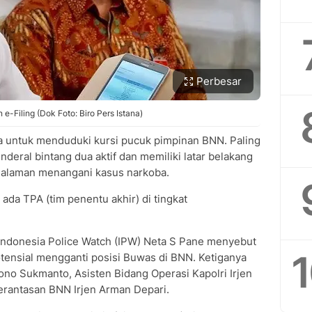
Perbesar
-Filing (Dok Foto: Biro Pers Istana)
eria untuk menduduki kursi pucuk pimpinan BNN. Paling
deral bintang dua aktif dan memiliki latar belakang
galaman menangani kasus narkoba.
i ada TPA (tim penentu akhir) di tingkat
Indonesia Police Watch (IPW) Neta S Pane menyebut
potensial mengganti posisi Buwas di BNN. Ketiganya
ono Sukmanto, Asisten Bidang Operasi Kapolri Irjen
rantasan BNN Irjen Arman Depari.