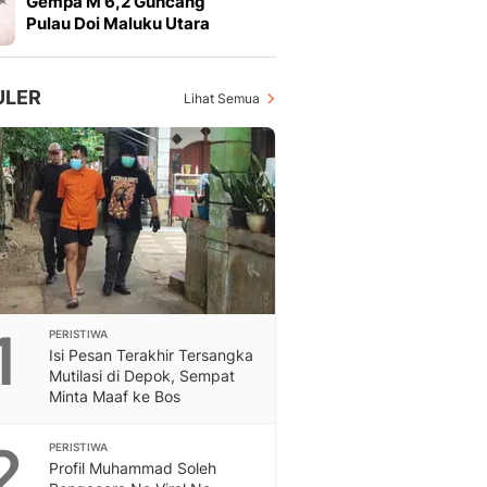
Gempa M 6,2 Guncang
Feeds
Pulau Doi Maluku Utara
Feeds Liputan6: Kumpul
Terbaru Harian
Otosia
ULER
Lihat Semua
Otosia
Spotlight
Berita Terkini, Kabar Te
Dan Dunia - Liputan6.
English
Exploring Knowledge, T
En.Liputan6.com
Disabilitas
Disabilitas Berita Terkini
1
PERISTIWA
Harian, Berita Terbaru,
Isi Pesan Terakhir Tersangka
Berita
Mutilasi di Depok, Sempat
Berita Hari Ini Politik,
Minta Maaf ke Bos
Health
Kabar Berita Terbaru D
2
PERISTIWA
Diet, Herbal Terbaik
Profil Muhammad Soleh