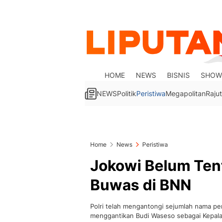
HOME
NEWS
BISNIS
SHOW
NEWS
Politik
Peristiwa
Megapolitan
Rajut
Home
News
Peristiwa
Jokowi Belum Ten
Buwas di BNN
Polri telah mengantongi sejumlah nama per
menggantikan Budi Waseso sebagai Kepal