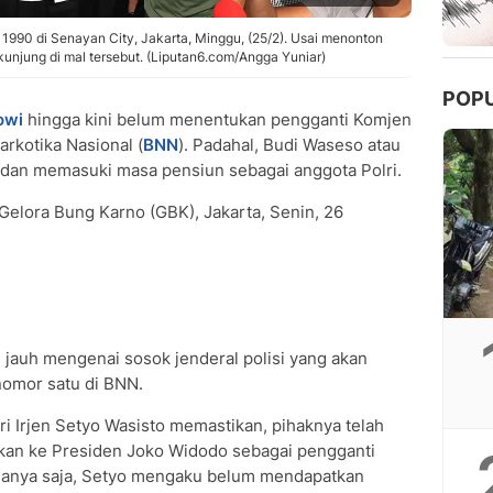
 1990 di Senayan City, Jakarta, Minggu, (25/2). Usai menonton
unjung di mal tersebut. (Liputan6.com/Angga Yuniar)
POP
owi
hingga kini belum menentukan pengganti Komjen
rkotika Nasional (
BNN
). Padahal, Budi Waseso atau
 dan memasuki masa pensiun sebagai anggota Polri.
Gelora Bung Karno (GBK), Jakarta, Senin, 26
auh mengenai sosok jenderal polisi yang akan
omor satu di BNN.
i Irjen Setyo Wasisto memastikan, pihaknya telah
kan ke Presiden Joko Widodo sebagai pengganti
 Hanya saja, Setyo mengaku belum mendapatkan