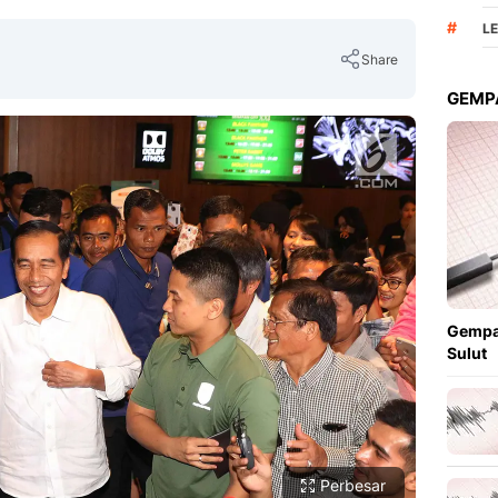
#
L
Share
GEMPA
Copy Link
Gempa
Sulut
Perbesar