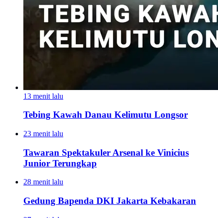
13 menit lalu
Tebing Kawah Danau Kelimutu Longsor
23 menit lalu
Tawaran Spektakuler Arsenal ke Vinicius
Junior Terungkap
28 menit lalu
Gedung Bapenda DKI Jakarta Kebakaran