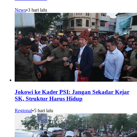
News
•
3 hari lalu
Jokowi ke Kader PSI: Jangan Sekadar Kejar
SK, Struktur Harus Hidup
Regional
•
5 hari lalu