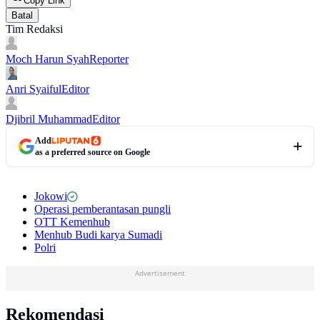
Copy Link
Batal
Tim Redaksi
Moch Harun Syah
Reporter
Anri Syaiful
Editor
Djibril Muhammad
Editor
Add
as a preferred source on Google
Jokowi
Operasi pemberantasan pungli
OTT Kemenhub
Menhub Budi karya Sumadi
Polri
Advertisement
Rekomendasi