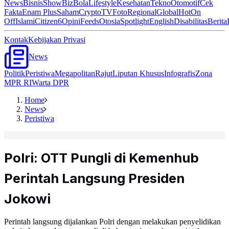
News
Bisnis
ShowBiz
Bola
Lifestyle
Kesehatan
Tekno
Otomotif
Cek
Fakta
Enam Plus
Saham
Crypto
TV
Foto
Regional
Global
Hot
On
Off
Islami
Citizen6
Opini
Feeds
Otosia
Spotlight
English
Disabilitas
Berita
Kontak
Kebijakan Privasi
News
Politik
Peristiwa
Megapolitan
Rajut
Liputan Khusus
Infografis
Zona
MPR RI
Warta DPR
Home
News
Peristiwa
Polri: OTT Pungli di Kemenhub
Perintah Langsung Presiden
Jokowi
Perintah langsung dijalankan Polri dengan melakukan penyelidikan