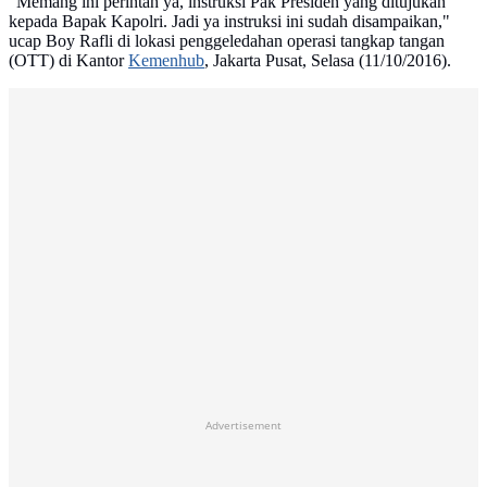
"Memang ini perintah ya, instruksi Pak Presiden yang ditujukan
kepada Bapak Kapolri. Jadi ya instruksi ini sudah disampaikan,"
ucap Boy Rafli di lokasi penggeledahan operasi tangkap tangan
(OTT) di Kantor
Kemenhub
, Jakarta Pusat, Selasa (11/10/2016).
Advertisement