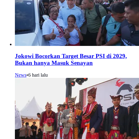
Jokowi Bocorkan Target Besar PSI di 2029,
Bukan hanya Masuk Senayan
News
•
6 hari lalu