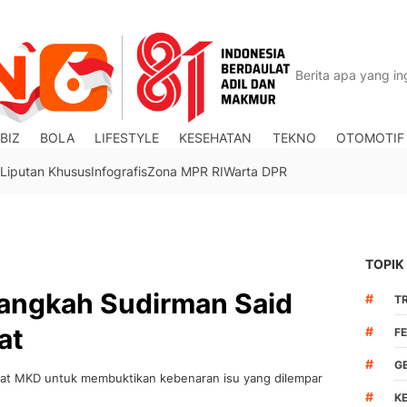
BIZ
BOLA
LIFESTYLE
KESEHATAN
TEKNO
OTOMOTIF
Liputan Khusus
Infografis
Zona MPR RI
Warta DPR
TOPIK
Langkah Sudirman Said
#
TR
at
#
F
#
G
wat MKD untuk membuktikan kebenaran isu yang dilempar
#
K