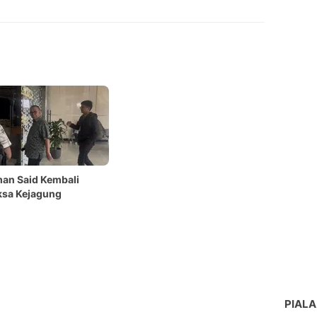
Copy Link
an Said Kembali
ksa Kejagung
PIALA