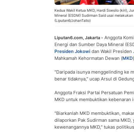
Kedua Wakil Ketua MKD, Hardi Soesilo (kiri), 
Mineral (ESDM) Sudirman Said usai melakukan p
(Liputan6/JohanTallo)
Anggota Komis
Liputan6.com, Jakarta -
Energi dan Sumber Daya Mineral (E
Presiden Jokowi
dan Wakil Presiden 
Mahkamah Kehormatan Dewan (
MKD
"Daripada isunya menggelinding ke m
benar tidaknya," ucap Arsul di Gedung
Anggota Fraksi Partai Persatuan Pem
MKD untuk membuktikan kebenaran is
"Biarkanlah MKD membuktikan, makan
dilaporkan Pak Sudirman sama MKD, 
kewenangannya MKD," tukas politikus