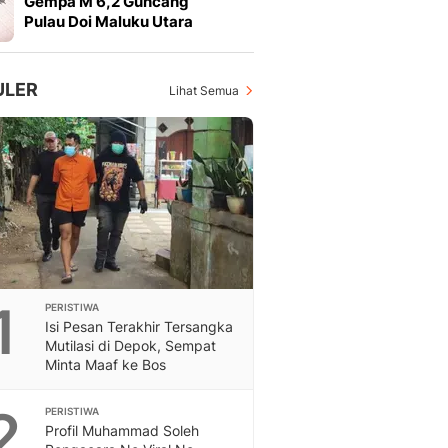
Gempa M 6,2 Guncang
Feeds
Pulau Doi Maluku Utara
Feeds Liputan6: Kumpul
Terbaru Harian
Otosia
ULER
Lihat Semua
Otosia
Spotlight
Berita Terkini, Kabar Te
Dan Dunia - Liputan6.
English
Exploring Knowledge, T
En.Liputan6.com
Disabilitas
Disabilitas Berita Terkini
1
PERISTIWA
Harian, Berita Terbaru,
Isi Pesan Terakhir Tersangka
Berita
Mutilasi di Depok, Sempat
Berita Hari Ini Politik,
Minta Maaf ke Bos
Health
Kabar Berita Terbaru D
2
PERISTIWA
Diet, Herbal Terbaik
Profil Muhammad Soleh