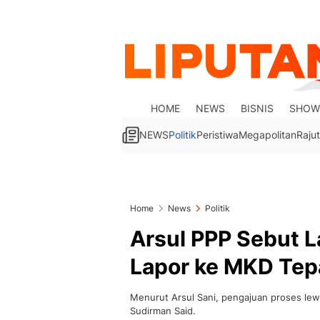
HOME
NEWS
BISNIS
SHOW
NEWS
Politik
Peristiwa
Megapolitan
Rajut
Home
News
Politik
Arsul PPP Sebut 
Lapor ke MKD Tep
Menurut Arsul Sani, pengajuan proses le
Sudirman Said.