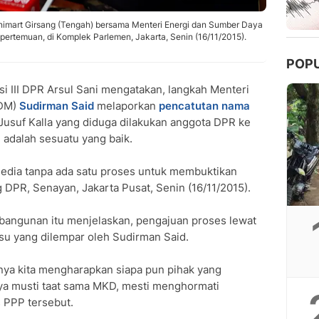
Junimart Girsang (Tengah) bersama Menteri Energi dan Sumber Daya
ertemuan, di Komplek Parlemen, Jakarta, Senin (16/11/2015).
POP
i III DPR Arsul Sani mengatakan, langkah Menteri
SDM)
Sudirman Said
melaporkan
pencatutan nama
Jusuf Kalla yang diduga dilakukan anggota DPR ke
) adalah sesuatu yang baik.
edia tanpa ada satu proses untuk membuktikan
 DPR, Senayan, Jakarta Pusat, Senin (16/11/2015).
bangunan itu menjelaskan, pengajuan proses lewat
u yang dilempar oleh Sudirman Said.
ya kita mengharapkan siapa pun pihak yang
ya musti taat sama MKD, mesti menghormati
 PPP tersebut.