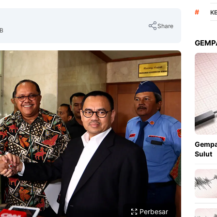
#
K
Share
IB
GEMPA
Copy Link
Gempa
Sulut
Perbesar