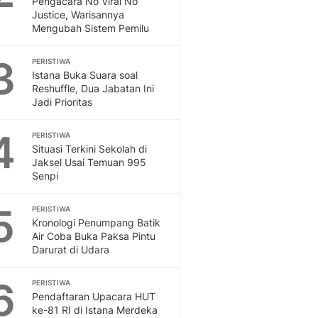
Pengacara No Viral No
Sport
Justice, Warisannya
Berita Bola Terkini, Ja
Mengubah Sistem Pemilu
Klasemen, Hasil Liga
3
PERISTIWA
Istana Buka Suara soal
Reshuffle, Dua Jabatan Ini
Jadi Prioritas
4
PERISTIWA
Situasi Terkini Sekolah di
Jaksel Usai Temuan 995
Senpi
5
PERISTIWA
Kronologi Penumpang Batik
Air Coba Buka Paksa Pintu
Darurat di Udara
6
PERISTIWA
Pendaftaran Upacara HUT
ke-81 RI di Istana Merdeka