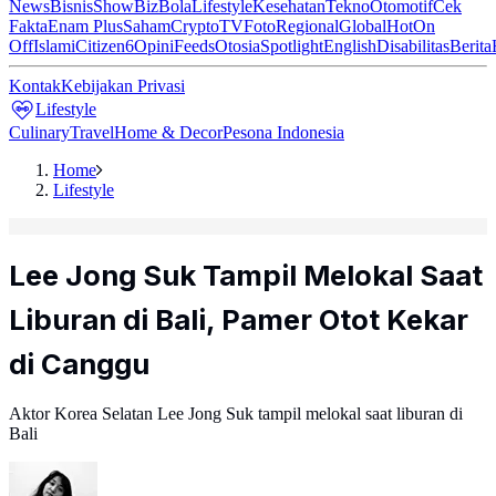
News
Bisnis
ShowBiz
Bola
Lifestyle
Kesehatan
Tekno
Otomotif
Cek
Fakta
Enam Plus
Saham
Crypto
TV
Foto
Regional
Global
Hot
On
Off
Islami
Citizen6
Opini
Feeds
Otosia
Spotlight
English
Disabilitas
Berita
Kontak
Kebijakan Privasi
Lifestyle
Culinary
Travel
Home & Decor
Pesona Indonesia
Home
Lifestyle
Lee Jong Suk Tampil Melokal Saat
Liburan di Bali, Pamer Otot Kekar
di Canggu
Aktor Korea Selatan Lee Jong Suk tampil melokal saat liburan di
Bali