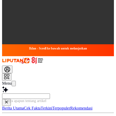
Iklan - Scroll ke bawah untuk melanjutkan
Menu
Tanya apapun tentang artikel ini...
Berita Utama
Cek Fakta
Terkini
Terpopuler
Rekomendasi