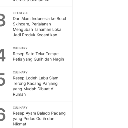
Feeds
Feeds Liputan6: Kumpul
3
LIFESTYLE
Terbaru Harian
Dari Alam Indonesia ke Botol
Skincare, Perjalanan
Otosia
Mengubah Tanaman Lokal
Otosia
Jadi Produk Kecantikan
Spotlight
Berita Terkini, Kabar Te
4
CULINARY
Dan Dunia - Liputan6.
Resep Sate Telur Tempe
English
Petis yang Gurih dan Nagih
Exploring Knowledge, T
En.Liputan6.com
5
CULINARY
Disabilitas
Resep Lodeh Labu Siam
Disabilitas Berita Terkini
Terong Kacang Panjang
yang Mudah Dibuat di
Harian, Berita Terbaru,
Rumah
Berita
Berita Hari Ini Politik,
6
CULINARY
Health
Resep Ayam Balado Padang
Kabar Berita Terbaru D
yang Pedas Gurih dan
Diet, Herbal Terbaik
Nikmat