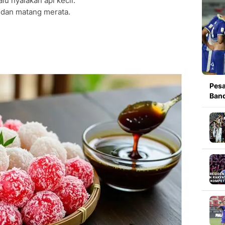
lu nyalakan api kecil.
dan matang merata.
Pesa
Band