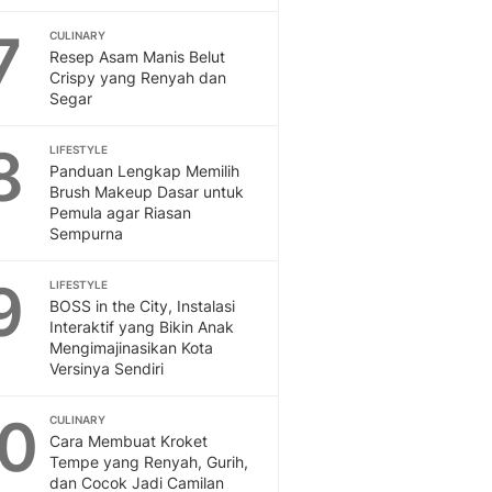
Sport
Berita Bola Terkini, Ja
7
CULINARY
Klasemen, Hasil Liga
Resep Asam Manis Belut
Crispy yang Renyah dan
Segar
8
LIFESTYLE
Panduan Lengkap Memilih
Brush Makeup Dasar untuk
Pemula agar Riasan
Sempurna
9
LIFESTYLE
BOSS in the City, Instalasi
Interaktif yang Bikin Anak
Mengimajinasikan Kota
Versinya Sendiri
10
CULINARY
Cara Membuat Kroket
Tempe yang Renyah, Gurih,
dan Cocok Jadi Camilan