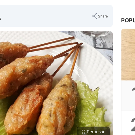
Share
B
POP
Copy Link
Perbesar