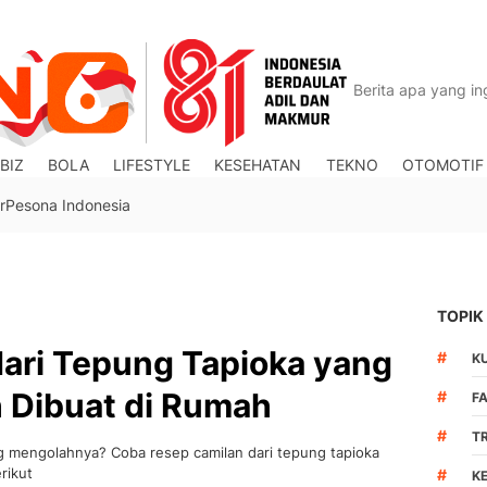
BIZ
BOLA
LIFESTYLE
KESEHATAN
TEKNO
OTOMOTIF
r
Pesona Indonesia
TOPIK
dari Tepung Tapioka yang
#
K
 Dibuat di Rumah
#
F
#
T
g mengolahnya? Coba resep camilan dari tepung tapioka
rikut
#
K