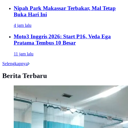
Nipah Park Makassar Terbakar, Mal Tetap
Buka Hari Ini
4 jam lalu
Moto3 Inggris 2026: Start P16, Veda Ega
Pratama Tembus 10 Besar
11 jam lalu
Selengkapnya
Berita Terbaru