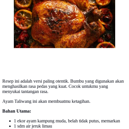
keinginan makan gula dan membakar lemak. Pada fase
ini, kamu bisa menikmati ayam panggang yang lezat
tanpa rasa bersalah sebagai menunya. (Foto dok:
Freepik/valeria_aksakova).
Resep ini adalah versi paling otentik. Bumbu yang digunakan akan
menghasilkan rasa pedas yang kuat. Cocok untukmu yang
menyukai tantangan rasa.
Ayam Taliwang ini akan membuatmu ketagihan.
Bahan Utama:
1 ekor ayam kampung muda, belah tidak putus, memarkan
1 sdm air jeruk limau