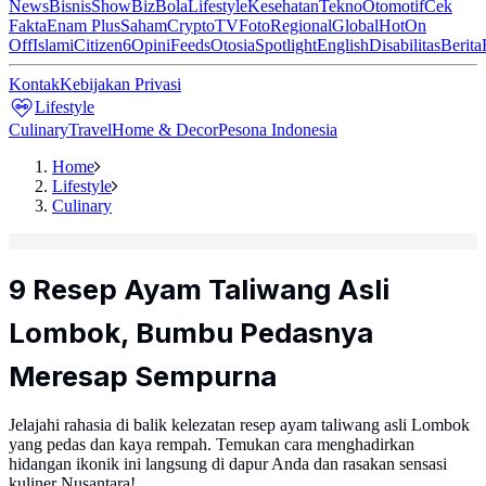
News
Bisnis
ShowBiz
Bola
Lifestyle
Kesehatan
Tekno
Otomotif
Cek
Fakta
Enam Plus
Saham
Crypto
TV
Foto
Regional
Global
Hot
On
Off
Islami
Citizen6
Opini
Feeds
Otosia
Spotlight
English
Disabilitas
Berita
Kontak
Kebijakan Privasi
Lifestyle
Culinary
Travel
Home & Decor
Pesona Indonesia
Home
Lifestyle
Culinary
9 Resep Ayam Taliwang Asli
Lombok, Bumbu Pedasnya
Meresap Sempurna
Jelajahi rahasia di balik kelezatan resep ayam taliwang asli Lombok
yang pedas dan kaya rempah. Temukan cara menghadirkan
hidangan ikonik ini langsung di dapur Anda dan rasakan sensasi
kuliner Nusantara!