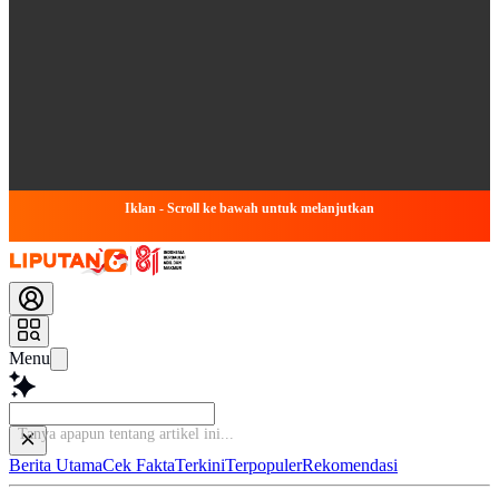
Iklan - Scroll ke bawah untuk melanjutkan
Menu
Tan
Berita Utama
Cek Fakta
Terkini
Terpopuler
Rekomendasi