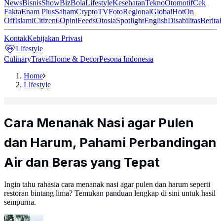
News
Bisnis
ShowBiz
Bola
Lifestyle
Kesehatan
Tekno
Otomotif
Cek
Fakta
Enam Plus
Saham
Crypto
TV
Foto
Regional
Global
Hot
On
Off
Islami
Citizen6
Opini
Feeds
Otosia
Spotlight
English
Disabilitas
Berita
Kontak
Kebijakan Privasi
Lifestyle
Culinary
Travel
Home & Decor
Pesona Indonesia
Home
Lifestyle
Cara Menanak Nasi agar Pulen
dan Harum, Pahami Perbandingan
Air dan Beras yang Tepat
Ingin tahu rahasia cara menanak nasi agar pulen dan harum seperti
restoran bintang lima? Temukan panduan lengkap di sini untuk hasil
sempurna.