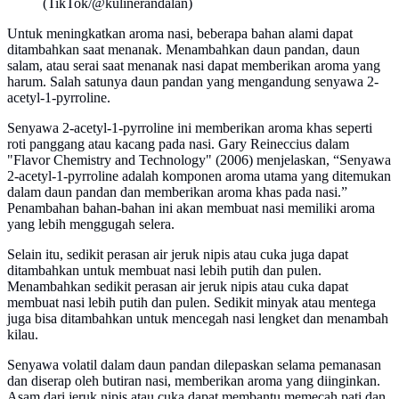
(TikTok/@kulinerandalan)
Untuk meningkatkan aroma nasi, beberapa bahan alami dapat
ditambahkan saat menanak. Menambahkan daun pandan, daun
salam, atau serai saat menanak nasi dapat memberikan aroma yang
harum. Salah satunya daun pandan yang mengandung senyawa 2-
acetyl-1-pyrroline.
Senyawa 2-acetyl-1-pyrroline ini memberikan aroma khas seperti
roti panggang atau kacang pada nasi. Gary Reineccius dalam
"Flavor Chemistry and Technology" (2006) menjelaskan, “Senyawa
2-acetyl-1-pyrroline adalah komponen aroma utama yang ditemukan
dalam daun pandan dan memberikan aroma khas pada nasi.”
Penambahan bahan-bahan ini akan membuat nasi memiliki aroma
yang lebih menggugah selera.
Selain itu, sedikit perasan air jeruk nipis atau cuka juga dapat
ditambahkan untuk membuat nasi lebih putih dan pulen.
Menambahkan sedikit perasan air jeruk nipis atau cuka dapat
membuat nasi lebih putih dan pulen. Sedikit minyak atau mentega
juga bisa ditambahkan untuk mencegah nasi lengket dan menambah
kilau.
Senyawa volatil dalam daun pandan dilepaskan selama pemanasan
dan diserap oleh butiran nasi, memberikan aroma yang diinginkan.
Asam dari jeruk nipis atau cuka dapat membantu memecah pati dan