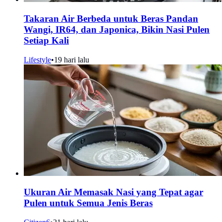
Takaran Air Berbeda untuk Beras Pandan
Wangi, IR64, dan Japonica, Bikin Nasi Pulen
Setiap Kali
Lifestyle
•
19 hari lalu
Ukuran Air Memasak Nasi yang Tepat agar
Pulen untuk Semua Jenis Beras