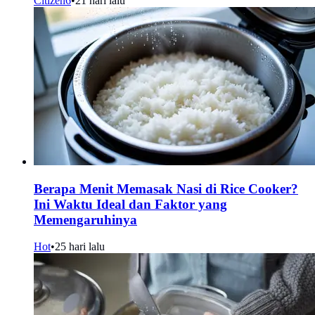
Citizen6
•
21 hari lalu
Berapa Menit Memasak Nasi di Rice Cooker?
Ini Waktu Ideal dan Faktor yang
Memengaruhinya
Hot
•
25 hari lalu