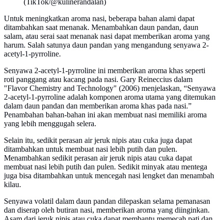
(TikTok/@kulinerandalan)
Untuk meningkatkan aroma nasi, beberapa bahan alami dapat
ditambahkan saat menanak. Menambahkan daun pandan, daun
salam, atau serai saat menanak nasi dapat memberikan aroma yang
harum. Salah satunya daun pandan yang mengandung senyawa 2-
acetyl-1-pyrroline.
Senyawa 2-acetyl-1-pyrroline ini memberikan aroma khas seperti
roti panggang atau kacang pada nasi. Gary Reineccius dalam
"Flavor Chemistry and Technology" (2006) menjelaskan, “Senyawa
2-acetyl-1-pyrroline adalah komponen aroma utama yang ditemukan
dalam daun pandan dan memberikan aroma khas pada nasi.”
Penambahan bahan-bahan ini akan membuat nasi memiliki aroma
yang lebih menggugah selera.
Selain itu, sedikit perasan air jeruk nipis atau cuka juga dapat
ditambahkan untuk membuat nasi lebih putih dan pulen.
Menambahkan sedikit perasan air jeruk nipis atau cuka dapat
membuat nasi lebih putih dan pulen. Sedikit minyak atau mentega
juga bisa ditambahkan untuk mencegah nasi lengket dan menambah
kilau.
Senyawa volatil dalam daun pandan dilepaskan selama pemanasan
dan diserap oleh butiran nasi, memberikan aroma yang diinginkan.
Asam dari jeruk nipis atau cuka dapat membantu memecah pati dan