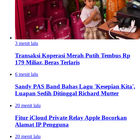
3 menit lalu
Transaksi Koperasi Merah Putih Tembus Rp
179 Miliar, Beras Terlaris
6 menit lalu
Sandy PAS Band Bahas Lagu 'Kesepian Kita',
Luapan Sedih Ditinggal Richard Mutter
20 menit lalu
Fitur iCloud Private Relay Apple Bocorkan
Alamat IP Pengguna
20 menit lalu