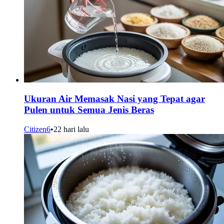
Ukuran Air Memasak Nasi yang Tepat agar
Pulen untuk Semua Jenis Beras
Citizen6
•
22 hari lalu