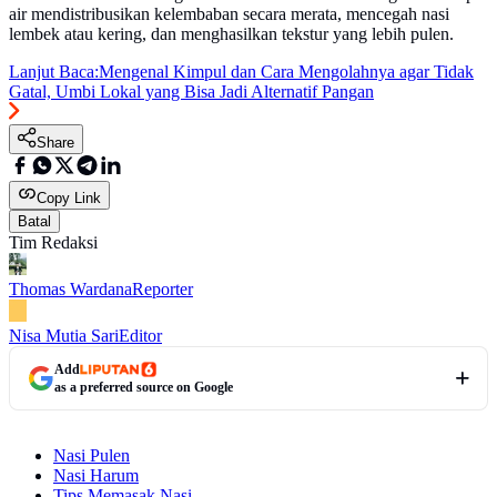
air mendistribusikan kelembaban secara merata, mencegah nasi
lembek atau kering, dan menghasilkan tekstur yang lebih pulen.
Lanjut Baca:
Mengenal Kimpul dan Cara Mengolahnya agar Tidak
Gatal, Umbi Lokal yang Bisa Jadi Alternatif Pangan
Share
Copy Link
Batal
Tim Redaksi
Thomas Wardana
Reporter
Nisa Mutia Sari
Editor
Add
as a preferred source on Google
Nasi Pulen
Nasi Harum
Tips Memasak Nasi