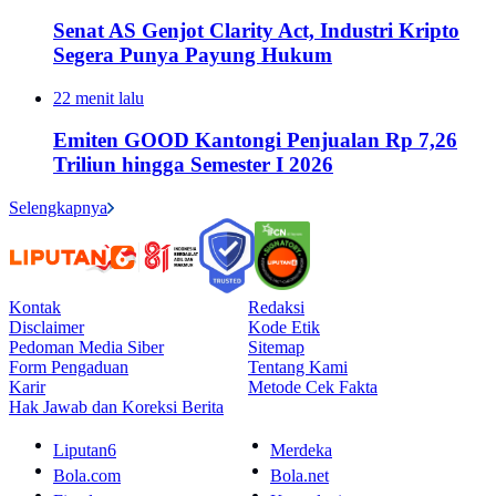
Senat AS Genjot Clarity Act, Industri Kripto
Segera Punya Payung Hukum
22 menit lalu
Emiten GOOD Kantongi Penjualan Rp 7,26
Triliun hingga Semester I 2026
Selengkapnya
Kontak
Redaksi
Disclaimer
Kode Etik
Pedoman Media Siber
Sitemap
Form Pengaduan
Tentang Kami
Karir
Metode Cek Fakta
Hak Jawab dan Koreksi Berita
Liputan6
Merdeka
Bola.com
Bola.net