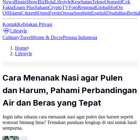
News
Bisnis
ShowBiz
Bola
Lifestyle
Kesehatan
Tekno
Otomotif
Cek
Fakta
Enam Plus
Saham
Crypto
TV
Foto
Regional
Global
Hot
On
Off
Islami
Citizen6
Opini
Feeds
Otosia
Spotlight
English
Disabilitas
Berita
Kontak
Kebijakan Privasi
Lifestyle
Culinary
Travel
Home & Decor
Pesona Indonesia
Home
Lifestyle
Cara Menanak Nasi agar Pulen
dan Harum, Pahami Perbandingan
Air dan Beras yang Tepat
Ingin tahu rahasia cara menanak nasi agar pulen dan harum seperti
restoran bintang lima? Temukan panduan lengkap di sini untuk hasil
sempurna.