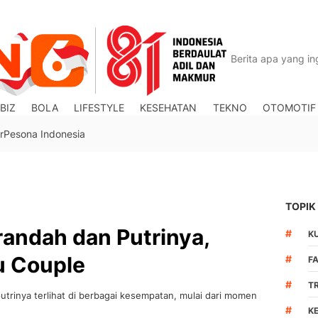
BIZ
BOLA
LIFESTYLE
KESEHATAN
TEKNO
OTOMOTIF
r
Pesona Indonesia
TOPIK
andah dan Putrinya,
#
K
u Couple
#
F
#
T
trinya terlihat di berbagai kesempatan, mulai dari momen
#
K