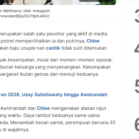
n Wattimena. (dok. Instagram
mirandah89/p/DG79ptlJAKi/)
erupakan salah satu pesohor yang aktif di media
 potret memperlihatkan ia dan putrinya,
Chloe
akan baju
couple
nan
cantik
tidak sulit ditemukan.
anyak kesempatan, mulai dari momen-momen spesial,
 liburan keluarga yang menyenangkan. Kekompakan
warganet ikutan gemas dan memuji keduanya.
aran 2026, Ussy Sulistiawaty hingga Asmirandah
n Asmirandah dan
Chloe
mengenakan atasan rajut
lekang waktu. Gaya rambut keduanya sama-sama
beda. Menambah kesan santai, perempuan berusia 35
is di wajahnya.