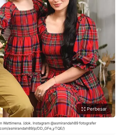
Perbesar
n Wattimena. (dok. Instagram @asmirandah89 fotografer
m.com/asmirandah89/p/DD_GFe_yTQE/)