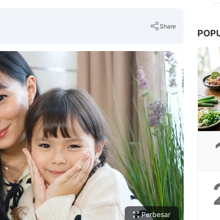
Share
POP
Copy Link
Perbesar