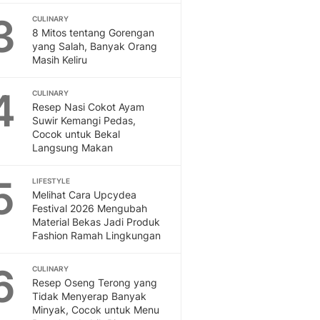
Feeds
3
CULINARY
Feeds Liputan6: Kumpul
8 Mitos tentang Gorengan
Terbaru Harian
yang Salah, Banyak Orang
Masih Keliru
Otosia
Otosia
4
Spotlight
CULINARY
Resep Nasi Cokot Ayam
Berita Terkini, Kabar Te
Suwir Kemangi Pedas,
Dan Dunia - Liputan6.
Cocok untuk Bekal
English
Langsung Makan
Exploring Knowledge, T
En.Liputan6.com
5
LIFESTYLE
Disabilitas
Melihat Cara Upcydea
Disabilitas Berita Terkini
Festival 2026 Mengubah
Material Bekas Jadi Produk
Harian, Berita Terbaru,
Fashion Ramah Lingkungan
Berita
Berita Hari Ini Politik,
6
CULINARY
Health
Resep Oseng Terong yang
Kabar Berita Terbaru D
Tidak Menyerap Banyak
Diet, Herbal Terbaik
Minyak, Cocok untuk Menu