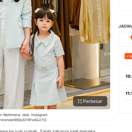
Perbesar
n Wattimena. (dok. Instagram
mirandah89/p/DHIPsdQJi7I/)
awa ke luar rumah. Salah satunya saat mereka