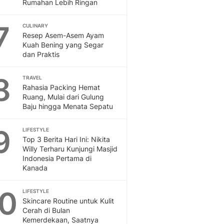
Sport
Rumahan Lebih Ringan
Berita Bola Terkini, Ja
7
Klasemen, Hasil Liga
CULINARY
Resep Asem-Asem Ayam
Kuah Bening yang Segar
dan Praktis
8
TRAVEL
Rahasia Packing Hemat
Ruang, Mulai dari Gulung
Baju hingga Menata Sepatu
9
LIFESTYLE
Top 3 Berita Hari Ini: Nikita
Willy Terharu Kunjungi Masjid
Indonesia Pertama di
Kanada
10
LIFESTYLE
Skincare Routine untuk Kulit
Cerah di Bulan
Kemerdekaan, Saatnya