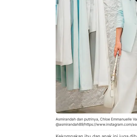
Asmirandah dan putrinya, Chloe Emmanuelle Va
@asmirandah89/https://www.instagram.com/as
Kekompakan ibu dan anak ini juga dib