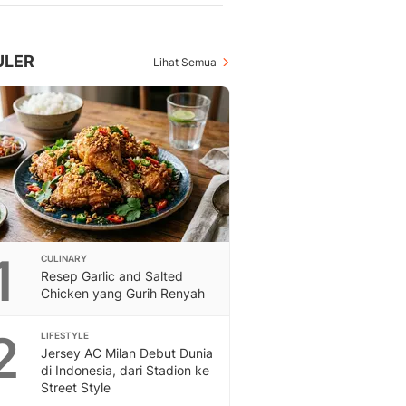
Berita Daerah Dan Peri
Terbaru
Global
ULER
Lihat Semua
Berita Internasional, Sa
Inspiratif, Unik, Dan M
Hot
Hot Liputan6.com Menya
Dan Terbaru
On Off
On Off Liputan6: Sinop
& Berita Bisnis Digital
Islami
Berita & Kajian Islami
1
CULINARY
Hikmah - Liputan6
Resep Garlic and Salted
Chicken yang Gurih Renyah
Citizen6
Berita Citizen6 - Medi
2
Liputan6.com
LIFESTYLE
Jersey AC Milan Debut Dunia
Opini
di Indonesia, dari Stadion ke
Opini Liputan6: Analis
Street Style
Pandang Dan Perspekti