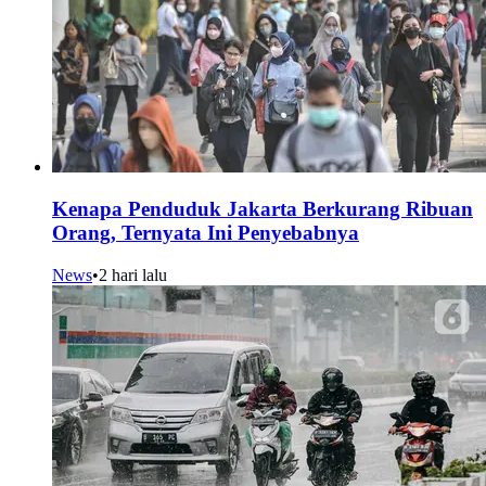
Kenapa Penduduk Jakarta Berkurang Ribuan
Orang, Ternyata Ini Penyebabnya
News
•
2 hari lalu