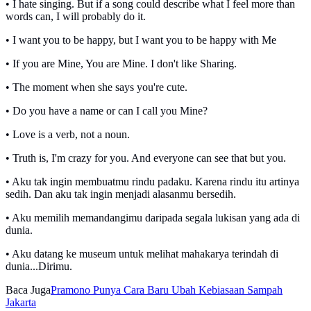
• I hate singing. But if a song could describe what I feel more than
words can, I will probably do it.
• I want you to be happy, but I want you to be happy with Me
• If you are Mine, You are Mine. I don't like Sharing.
• The moment when she says you're cute.
• Do you have a name or can I call you Mine?
• Love is a verb, not a noun.
• Truth is, I'm crazy for you. And everyone can see that but you.
• Aku tak ingin membuatmu rindu padaku. Karena rindu itu artinya
sedih. Dan aku tak ingin menjadi alasanmu bersedih.
• Aku memilih memandangimu daripada segala lukisan yang ada di
dunia.
• Aku datang ke museum untuk melihat mahakarya terindah di
dunia...Dirimu.
Baca Juga
Pramono Punya Cara Baru Ubah Kebiasaan Sampah
Jakarta