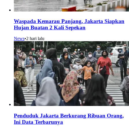
Waspada Kemarau Panjang, Jakarta Siapkan
Hujan Buatan 2 Kali Sepekan
News
•
2 hari lalu
Penduduk Jakarta Berkurang Ribuan Orang,
Ini Data Terbarunya