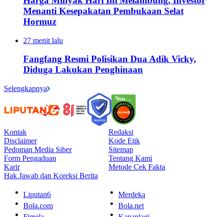
Harga Minyak Hari Ini Melambung, Investor
Menanti Kesepakatan Pembukaan Selat
Hormuz
27 menit lalu
Fangfang Resmi Polisikan Dua Adik Vicky,
Diduga Lakukan Penghinaan
Selengkapnya
Kontak
Redaksi
Disclaimer
Kode Etik
Pedoman Media Siber
Sitemap
Form Pengaduan
Tentang Kami
Karir
Metode Cek Fakta
Hak Jawab dan Koreksi Berita
Liputan6
Merdeka
Bola.com
Bola.net
Fimela
Kapanlagi