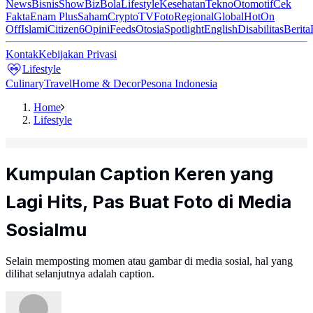
News
Bisnis
ShowBiz
Bola
Lifestyle
Kesehatan
Tekno
Otomotif
Cek
Fakta
Enam Plus
Saham
Crypto
TV
Foto
Regional
Global
Hot
On
Off
Islami
Citizen6
Opini
Feeds
Otosia
Spotlight
English
Disabilitas
Berita
Kontak
Kebijakan Privasi
Lifestyle
Culinary
Travel
Home & Decor
Pesona Indonesia
Home
Lifestyle
Kumpulan Caption Keren yang
Lagi Hits, Pas Buat Foto di Media
Sosialmu
Selain memposting momen atau gambar di media sosial, hal yang
dilihat selanjutnya adalah caption.