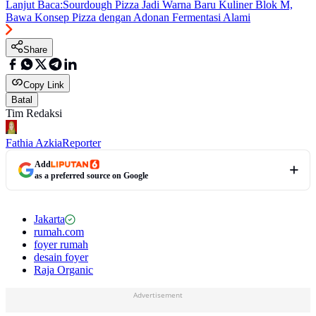
Lanjut Baca:
Sourdough Pizza Jadi Warna Baru Kuliner Blok M,
Bawa Konsep Pizza dengan Adonan Fermentasi Alami
Share
Copy Link
Batal
Tim Redaksi
Fathia Azkia
Reporter
Add
as a preferred source on Google
Jakarta
rumah.com
foyer rumah
desain foyer
Raja Organic
Advertisement