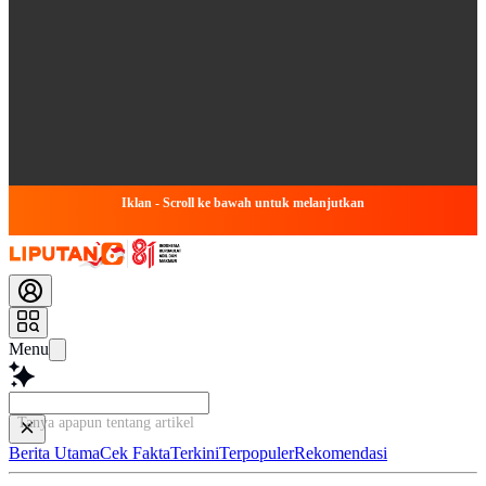
Iklan - Scroll ke bawah untuk melanjutkan
Menu
Tanya apapun tentang artikel ini...
Berita Utama
Cek Fakta
Terkini
Terpopuler
Rekomendasi