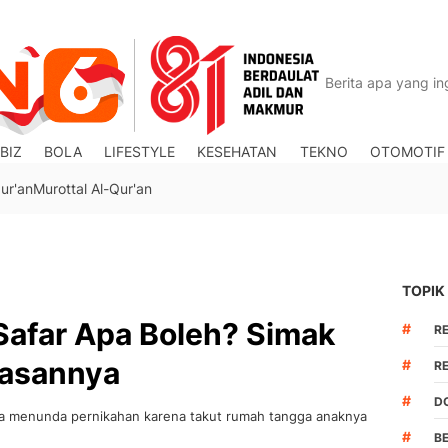
BIZ
BOLA
LIFESTYLE
KESEHATAN
TEKNO
OTOMOTIF
ur'an
Murottal Al-Qur'an
TOPIK
Safar Apa Boleh? Simak
#
R
lasannya
#
R
#
DO
a menunda pernikahan karena takut rumah tangga anaknya
#
B