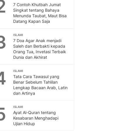
2
Feeds
7 Contoh Khutbah Jumat
Singkat tentang Bahaya
Feeds Liputan6: Kumpul
Menunda Taubat, Maut Bisa
Terbaru Harian
Datang Kapan Saja
Otosia
Otosia
3
ISLAMI
Spotlight
7 Doa Agar Anak menjadi
Berita Terkini, Kabar Te
Saleh dan Berbakti kepada
Dan Dunia - Liputan6.
Orang Tua, Invetasi Terbaik
Dunia dan Akhirat
English
Exploring Knowledge, T
4
ISLAMI
En.Liputan6.com
Tata Cara Tawasul yang
Disabilitas
Benar Sebelum Tahlilan
Disabilitas Berita Terkini
Lengkap Bacaan Arab, Latin
Harian, Berita Terbaru,
dan Artinya
Berita
Berita Hari Ini Politik,
5
ISLAMI
Health
Ayat Al-Quran tentang
Kesabaran Menghadapi
Kabar Berita Terbaru D
Ujian Hidup
Diet, Herbal Terbaik