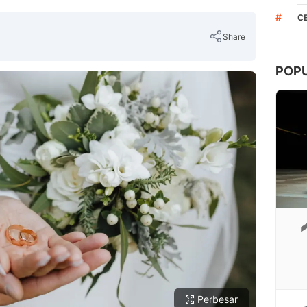
#
C
Share
POP
Copy Link
Perbesar