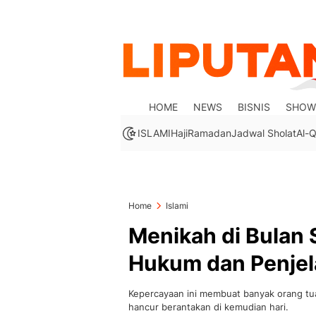
HOME
NEWS
BISNIS
SHOW
ISLAMI
Haji
Ramadan
Jadwal Sholat
Al-Q
Home
Islami
Menikah di Bulan 
Hukum dan Penje
Kepercayaan ini membuat banyak orang tu
hancur berantakan di kemudian hari.