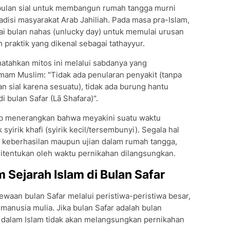
bulan sial untuk membangun rumah tangga murni
adisi masyarakat Arab Jahiliah. Pada masa pra-Islam,
i bulan nahas (unlucky day) untuk memulai urusan
 praktik yang dikenal sebagai tathayyur.
tahkan mitos ini melalui sabdanya yang
mam Muslim: "Tidak ada penularan penyakit (tanpa
pan sial karena sesuatu), tidak ada burung hantu
i bulan Safar (Lā Shafara)".
ab menerangkan bahwa meyakini suatu waktu
irik khafi (syirik kecil/tersembunyi). Segala hal
tu keberhasilan maupun ujian dalam rumah tangga,
 ditentukan oleh waktu pernikahan dilangsungkan.
Sejarah Islam di Bulan Safar
ewaan bulan Safar melalui peristiwa-peristiwa besar,
anusia mulia. Jika bulan Safar adalah bulan
a dalam Islam tidak akan melangsungkan pernikahan