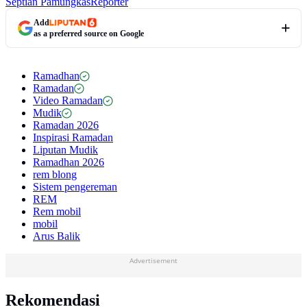
Septian Pamungkas
Reporter
Add
as a preferred source on Google
Ramadhan
Ramadan
Video Ramadan
Mudik
Ramadan 2026
Inspirasi Ramadan
Liputan Mudik
Ramadhan 2026
rem blong
Sistem pengereman
REM
Rem mobil
mobil
Arus Balik
Advertisement
Rekomendasi