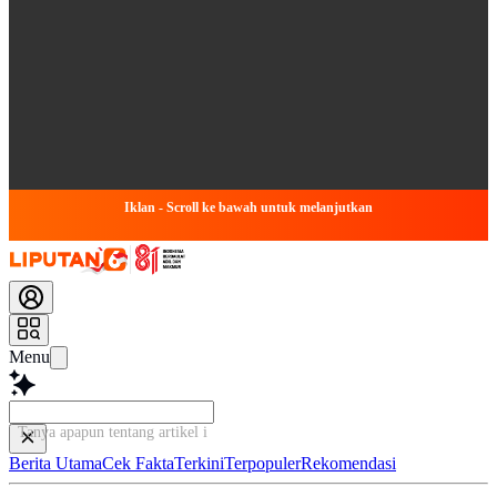
Iklan - Scroll ke bawah untuk melanjutkan
Menu
Tanya apapun tentang artikel ini...
Berita Utama
Cek Fakta
Terkini
Terpopuler
Rekomendasi