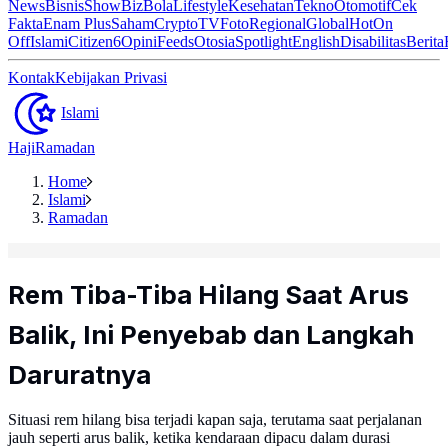
News
Bisnis
ShowBiz
Bola
Lifestyle
Kesehatan
Tekno
Otomotif
Cek
Fakta
Enam Plus
Saham
Crypto
TV
Foto
Regional
Global
Hot
On
Off
Islami
Citizen6
Opini
Feeds
Otosia
Spotlight
English
Disabilitas
Berita
Kontak
Kebijakan Privasi
Islami
Haji
Ramadan
Home
Islami
Ramadan
Rem Tiba-Tiba Hilang Saat Arus
Balik, Ini Penyebab dan Langkah
Daruratnya
Situasi rem hilang bisa terjadi kapan saja, terutama saat perjalanan
jauh seperti arus balik, ketika kendaraan dipacu dalam durasi