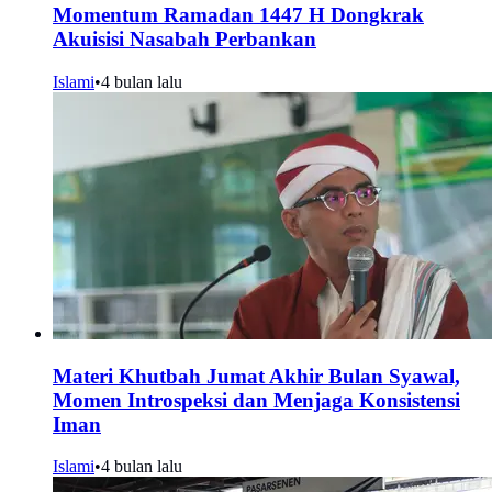
Momentum Ramadan 1447 H Dongkrak
Akuisisi Nasabah Perbankan
Islami
•
4 bulan lalu
Materi Khutbah Jumat Akhir Bulan Syawal,
Momen Introspeksi dan Menjaga Konsistensi
Iman
Islami
•
4 bulan lalu