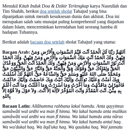
Menukil
Kitab Induk Doa & Dzikir Terlengkap
karya Nasrullah dan
Tim Shahih, berikut
doa setelah sholat
Tahajud yang bisa
dipanjatkan untuk meraih kesuksesan dunia dan akhirat. Doa ini
merupakan salah satu munajat paling komprehensif yang diajarkan
dalam Islam, mencerminkan kerendahan hati seorang hamba di
hadapan Tuhannya.
Berikut adalah
bacaan doa setelah
sholat Tahajud yang utama:
Bacaan Arab: اَللهُمَّ رَبَّنَا لَكَ الْحَمْدُ اَنْتَ قَيِّمُ السَّمَوَاتِ وَاْلاَرْضِ وَمَنْ
فِيْهِنَّ. وَلَكَ الْحَمْدُ اَنْتَ مَلِكُ السَّمَوَاتِ واْلاَرْضِ وَمَنْ فِيْهِنَّ. وَلَكَ الْحَمْدُ
اَنْتَ نُوْرُ السَّمَوَاتِ وَاْلاَرْضِ وَمَنْ فِيْهِنَّ. وَلَكَ الْحَمْدُ اَنْتَ الْحَقُّ وَوَعْدُكَ
الْحَقُّ وَلِقَاءُكَ حَقٌّ وَقَوْلُكَ حَقٌّ وَالْجَنَّةُ حَقٌّ وَالنَّارُ حَقٌّ وَالنَّبِيُّوْنَ حَقٌّ
وَمُحَمَّدٌ صَلَّى اللهُ عَلَيْهِ وَسَلَّمَ حَقٌّ وَالسَّاعَةُ حَقٌّ. اَللهُمَّ لَكَ اَسْلَمْتُ
وَبِكَ اَمَنْتُ وَعَلَيْكَ تَوَكَّلْتُ وَاِلَيْكَ اَنَبْتُ وَبِكَ خَاصَمْتُ وَاِلَيْكَ حَاكَمْتُ
فَاغْفِرْلِيْ مَاقَدَّمْتُ وَمَا اَخَّرْتُ وَمَا اَسْرَرْتُ وَمَا اَعْلَنْتُ وَمَا اَنْتَ اَعْلَمُ
بِهِ مِنِّيْ. اَنْتَ الْمُقَدِّمُ وَاَنْتَ الْمُؤَخِّرُ لاَاِلَهَ اِلاَّ اَنْتَ. وَلاَ حَوْلَ وَلاَ قُوَّةَ اِلاَّ
بِاللهِ
Bacaan Latin:
Allâhumma rabbana lakal hamdu. Anta qayyimus
samâwâti wal ardhi wa man fî hinna. Wa lakal hamdu anta malikus
samâwâti wal ardhi wa man fî hinna. Wa lakal hamdu anta nûrus
samâwâti wal ardhi wa man fî hinna. Wa lakal hamdu antal haq.
Wa wa'dukal haq. Wa liqâ'uka haq. Wa qauluka haq. Wal jannatu