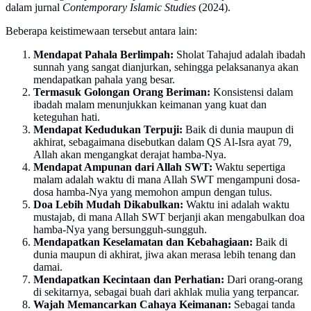
dalam jurnal
Contemporary Islamic Studies
(2024).
Beberapa keistimewaan tersebut antara lain:
Mendapat Pahala Berlimpah:
Sholat Tahajud adalah ibadah
sunnah yang sangat dianjurkan, sehingga pelaksananya akan
mendapatkan pahala yang besar.
Termasuk Golongan Orang Beriman:
Konsistensi dalam
ibadah malam menunjukkan keimanan yang kuat dan
keteguhan hati.
Mendapat Kedudukan Terpuji:
Baik di dunia maupun di
akhirat, sebagaimana disebutkan dalam QS Al-Isra ayat 79,
Allah akan mengangkat derajat hamba-Nya.
Mendapat Ampunan dari Allah SWT:
Waktu sepertiga
malam adalah waktu di mana Allah SWT mengampuni dosa-
dosa hamba-Nya yang memohon ampun dengan tulus.
Doa Lebih Mudah Dikabulkan:
Waktu ini adalah waktu
mustajab, di mana Allah SWT berjanji akan mengabulkan doa
hamba-Nya yang bersungguh-sungguh.
Mendapatkan Keselamatan dan Kebahagiaan:
Baik di
dunia maupun di akhirat, jiwa akan merasa lebih tenang dan
damai.
Mendapatkan Kecintaan dan Perhatian:
Dari orang-orang
di sekitarnya, sebagai buah dari akhlak mulia yang terpancar.
Wajah Memancarkan Cahaya Keimanan:
Sebagai tanda