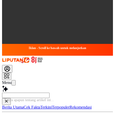
Iklan - Scroll ke bawah untuk melanjutkan
Menu
Baca
Berita Utama
Cek Fakta
Terkini
Terpopuler
Rekomendasi