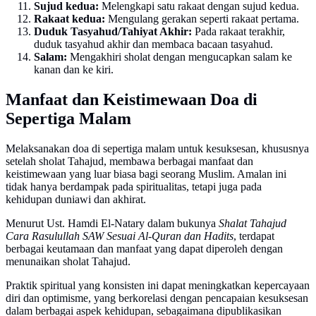
Sujud kedua:
Melengkapi satu rakaat dengan sujud kedua.
Rakaat kedua:
Mengulang gerakan seperti rakaat pertama.
Duduk Tasyahud/Tahiyat Akhir:
Pada rakaat terakhir,
duduk tasyahud akhir dan membaca bacaan tasyahud.
Salam:
Mengakhiri sholat dengan mengucapkan salam ke
kanan dan ke kiri.
Manfaat dan Keistimewaan Doa di
Sepertiga Malam
Melaksanakan doa di sepertiga malam untuk kesuksesan, khususnya
setelah sholat Tahajud, membawa berbagai manfaat dan
keistimewaan yang luar biasa bagi seorang Muslim. Amalan ini
tidak hanya berdampak pada spiritualitas, tetapi juga pada
kehidupan duniawi dan akhirat.
Menurut Ust. Hamdi El-Natary dalam bukunya
Shalat Tahajud
Cara Rasulullah SAW Sesuai Al-Quran dan Hadits
, terdapat
berbagai keutamaan dan manfaat yang dapat diperoleh dengan
menunaikan sholat Tahajud.
Praktik spiritual yang konsisten ini dapat meningkatkan kepercayaan
diri dan optimisme, yang berkorelasi dengan pencapaian kesuksesan
dalam berbagai aspek kehidupan, sebagaimana dipublikasikan