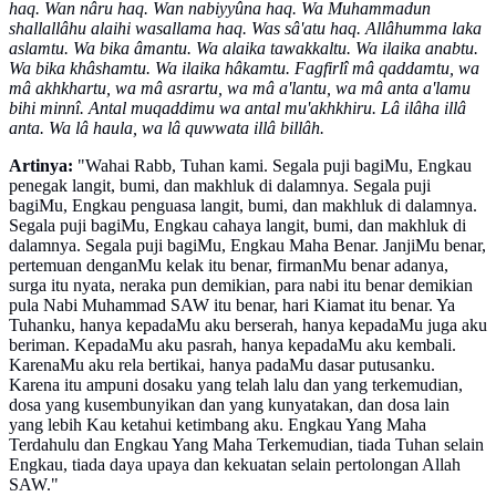
haq. Wan nâru haq. Wan nabiyyûna haq. Wa Muhammadun
shallallâhu alaihi wasallama haq. Was sâ'atu haq. Allâhumma laka
aslamtu. Wa bika âmantu. Wa alaika tawakkaltu. Wa ilaika anabtu.
Wa bika khâshamtu. Wa ilaika hâkamtu. Fagfirlî mâ qaddamtu, wa
mâ akhkhartu, wa mâ asrartu, wa mâ a'lantu, wa mâ anta a'lamu
bihi minnî. Antal muqaddimu wa antal mu'akhkhiru. Lâ ilâha illâ
anta. Wa lâ haula, wa lâ quwwata illâ billâh.
Artinya:
"Wahai Rabb, Tuhan kami. Segala puji bagiMu, Engkau
penegak langit, bumi, dan makhluk di dalamnya. Segala puji
bagiMu, Engkau penguasa langit, bumi, dan makhluk di dalamnya.
Segala puji bagiMu, Engkau cahaya langit, bumi, dan makhluk di
dalamnya. Segala puji bagiMu, Engkau Maha Benar. JanjiMu benar,
pertemuan denganMu kelak itu benar, firmanMu benar adanya,
surga itu nyata, neraka pun demikian, para nabi itu benar demikian
pula Nabi Muhammad SAW itu benar, hari Kiamat itu benar. Ya
Tuhanku, hanya kepadaMu aku berserah, hanya kepadaMu juga aku
beriman. KepadaMu aku pasrah, hanya kepadaMu aku kembali.
KarenaMu aku rela bertikai, hanya padaMu dasar putusanku.
Karena itu ampuni dosaku yang telah lalu dan yang terkemudian,
dosa yang kusembunyikan dan yang kunyatakan, dan dosa lain
yang lebih Kau ketahui ketimbang aku. Engkau Yang Maha
Terdahulu dan Engkau Yang Maha Terkemudian, tiada Tuhan selain
Engkau, tiada daya upaya dan kekuatan selain pertolongan Allah
SAW."