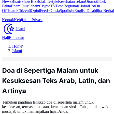
News
Bisnis
ShowBiz
Bola
Lifestyle
Kesehatan
Tekno
Otomotif
Cek
Fakta
Enam Plus
Saham
Crypto
TV
Foto
Regional
Global
Hot
On
Off
Islami
Citizen6
Opini
Feeds
Otosia
Spotlight
English
Disabilitas
Berita
Kontak
Kebijakan Privasi
Islami
Haji
Ramadan
Home
Islami
Doa di Sepertiga Malam untuk
Kesuksesan Teks Arab, Latin, dan
Artinya
Temukan panduan lengkap doa di sepertiga malam untuk
kesuksesan, termasuk bacaan, keutamaan sholat Tahajud, dan waktu
mustajab untuk memanjatkan hajat Anda.