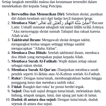
Setiap langkah memiliki makna dan keutamaan tersendiri dalam
mendekatkan diri kepada Sang Pencipta.
Berwudhu dan Mensucikan Diri:
Sebelum sholat, pastikan
diri dalam keadaan suci dari hadas kecil maupun besar.
Membaca Niat:
"أُصَلِّيْ سُنَّةَ التَهَجُّدِ رَكْعَتَيْنِ لِلّٰهِ تَعَالَى"Bacaan
Latin: Ushallî sunnatat tahajjudi rak'ataini lillâhi ta'âlâ.Artinya:
"Aku menyengaja sholat sunnah Tahajud dua rakaat karena
Allah ta'ala."
Takbiratul Ihram:
Mengawali sholat dengan takbir,
mengangkat kedua tangan setinggi telinga sambil
mengucapkan "Allahu Akbar".
Membaca Doa Iftitah:
Setelah takbiratul ihram, membaca
doa iftitah yang merupakan pujian kepada Allah.
Membaca Surah Al-Fatihah:
Wajib dalam setiap rakaat
sebagai rukun sholat.
Membaca Surah Al-Qur'an:
Dianjurkan membaca surah
pendek seperti Al-Ikhlas atau Al-Kafirun setelah Al-Fatihah.
Ruku':
Dengan tuma'ninah, membungkukkan badan hingga
punggung lurus dan membaca tasbih ruku'.
I'tidal:
Bangkit dari ruku' ke posisi berdiri tegak.
Sujud:
Dua kali sujud dengan tuma'ninah, meletakkan dahi,
hidung, telapak tangan, lutut, dan ujung jari kaki di lantai.
Duduk di antara dua sujud:
Dengan tuma'ninah, duduk
sejenak di antara dua sujud.