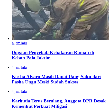
4 jam lalu
Dugaan Penyebab Kebakaran Rumah di
Kebon Pala Jaktim
4 jam lalu
Kiesha Alvaro Masih Dapat Uang Saku dari
Pasha Ungu Meski Sudah Sukses
4 jam lalu
Karhutla Terus Berulang, Anggota DPR Desak
Kemenhut Perkuat Mitigasi