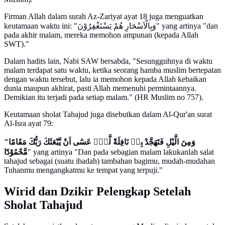
Firman Allah dalam surah Az-Zariyat ayat 18 juga menguatkan
keutamaan waktu ini: "وَبِالْاَسْحَارِ هُمْ يَسْتَغْفِرُوْنَ" yang artinya "dan
pada akhir malam, mereka memohon ampunan (kepada Allah
SWT)."
Dalam hadits lain, Nabi SAW bersabda, "Sesungguhnya di waktu
malam terdapat satu waktu, ketika seorang hamba muslim bertepatan
dengan waktu tersebut, lalu ia memohon kepada Allah kebaikan
dunia maupun akhirat, pasti Allah memenuhi permintaannya.
Demikian itu terjadi pada setiap malam." (HR Muslim no 757).
Keutamaan sholat Tahajud juga disebutkan dalam Al-Qur'an surat
Al-Isra ayat 79:
"وَمِنَ الَّيْلِ فَتَهَجَّدْ بِهٖ نَافِلَةً لَّكَۖ عَسٰٓى اَنْ يَّبْعَثَكَ رَبُّكَ مَقَامًا
مَّحْمُوْدًا
" yang artinya "Dan pada sebagian malam lakukanlah salat
tahajud sebagai (suatu ibadah) tambahan bagimu, mudah-mudahan
Tuhanmu mengangkatmu ke tempat yang terpuji."
Wirid dan Dzikir Pelengkap Setelah
Sholat Tahajud