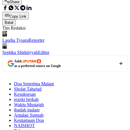
Share
Copy Link
Batal
Tim Redaksi
Laudia Tysara
Reporter
Septika Shidqiyyah
Editor
Add
as a preferred source on Google
Doa Sepertiga Malam
Sholat Tahajud
Kesuksesan
rezeki berkah
Waktu Mustajab
ibadah malam
Amalan Sunnah
Keutamaan Doa
NAISHOT