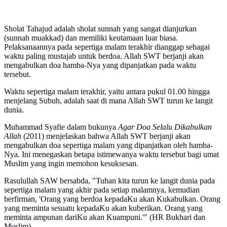
Sholat Tahajud adalah sholat sunnah yang sangat dianjurkan
(sunnah muakkad) dan memiliki keutamaan luar biasa.
Pelaksanaannya pada sepertiga malam terakhir dianggap sebagai
waktu paling mustajab untuk berdoa. Allah SWT berjanji akan
mengabulkan doa hamba-Nya yang dipanjatkan pada waktu
tersebut.
Waktu sepertiga malam terakhir, yaitu antara pukul 01.00 hingga
menjelang Subuh, adalah saat di mana Allah SWT turun ke langit
dunia.
Muhammad Syafie dalam bukunya
Agar Doa Selalu Dikabulkan
Allah
(2011) menjelaskan bahwa Allah SWT berjanji akan
mengabulkan doa sepertiga malam yang dipanjatkan oleh hamba-
Nya. Ini menegaskan betapa istimewanya waktu tersebut bagi umat
Muslim yang ingin memohon kesuksesan.
Rasulullah SAW bersabda, "Tuhan kita turun ke langit dunia pada
sepertiga malam yang akhir pada setiap malamnya, kemudian
berfirman, 'Orang yang berdoa kepadaKu akan Kukabulkan. Orang
yang meminta sesuatu kepadaKu akan kuberikan. Orang yang
meminta ampunan dariKu akan Kuampuni.'" (HR Bukhari dan
Muslim).