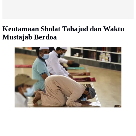
Keutamaan Sholat Tahajud dan Waktu
Mustajab Berdoa
Umat Muslim melaksanakan sholat Tahajud selama
Malam Lailatul Qadar di Masjid Naif, Dubai
(5/5/2021). 10 hari menjelang berakhirnya bulan
Ramadhan, umat muslim melakukan Itikaf untuk
meraih malam kemuliaan (Lailatul Qadar) dengan
membaca Alquran, Shalat Tahajud dan berzikir.
(AFP/Karim Sahib)