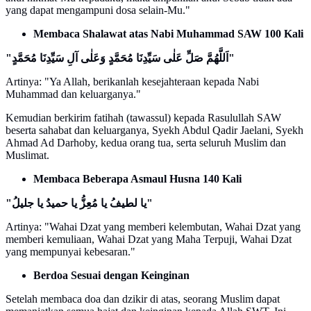
yang dapat mengampuni dosa selain-Mu."
Membaca Shalawat atas Nabi Muhammad SAW 100 Kali
"اَللَّهُمَّ صَلِّ عَلٰى سَيِّدِنَا مُحَمَّدٍ وَعَلٰى آلِ سَيِّدِنَا مُحَمَّدٍ"
Artinya: "Ya Allah, berikanlah kesejahteraan kepada Nabi
Muhammad dan keluarganya."
Kemudian berkirim fatihah (tawassul) kepada Rasulullah SAW
beserta sahabat dan keluarganya, Syekh Abdul Qadir Jaelani, Syekh
Ahmad Ad Darhoby, kedua orang tua, serta seluruh Muslim dan
Muslimat.
Membaca Beberapa Asmaul Husna 140 Kali
"يا لطيفُ يا مُعِزُّ يا حميدُ يا جليلُ"
Artinya: "Wahai Dzat yang memberi kelembutan, Wahai Dzat yang
memberi kemuliaan, Wahai Dzat yang Maha Terpuji, Wahai Dzat
yang mempunyai kebesaran."
Berdoa Sesuai dengan Keinginan
Setelah membaca doa dan dzikir di atas, seorang Muslim dapat