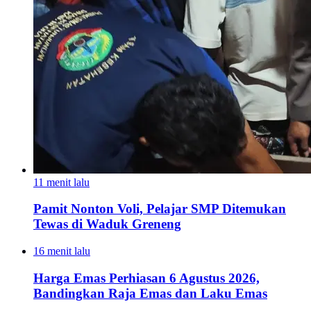
11 menit lalu
Pamit Nonton Voli, Pelajar SMP Ditemukan
Tewas di Waduk Greneng
16 menit lalu
Harga Emas Perhiasan 6 Agustus 2026,
Bandingkan Raja Emas dan Laku Emas