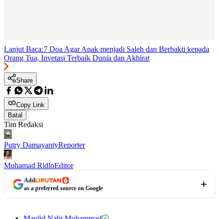
Lanjut Baca:
7 Doa Agar Anak menjadi Saleh dan Berbakti kepada
Orang Tua, Invetasi Terbaik Dunia dan Akhirat
Share
Copy Link
Batal
Tim Redaksi
Putry Damayanty
Reporter
Muhamad Ridlo
Editor
Add
as a preferred source on Google
Maulid Nabi Muhammad