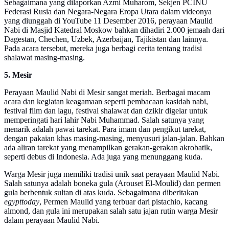
Sebagaimana yang dilaporkan Azmi Muharom, Sekjen PCINU
Federasi Rusia dan Negara-Negara Eropa Utara dalam videonya
yang diunggah di YouTube 11 Desember 2016, perayaan Maulid
Nabi di Masjid Katedral Moskow bahkan dihadiri 2.000 jemaah dari
Dagestan, Chechen, Uzbek, Azerbaijan, Tajikistan dan lainnya.
Pada acara tersebut, mereka juga berbagi cerita tentang tradisi
shalawat masing-masing.
5. Mesir
Perayaan Maulid Nabi di Mesir sangat meriah. Berbagai macam
acara dan kegiatan keagamaan seperti pembacaan kasidah nabi,
festival film dan lagu, festival shalawat dan dzikir digelar untuk
memperingati hari lahir Nabi Muhammad. Salah satunya yang
menarik adalah pawai tarekat. Para imam dan pengikut tarekat,
dengan pakaian khas masing-masing, menyusuri jalan-jalan. Bahkan
ada aliran tarekat yang menampilkan gerakan-gerakan akrobatik,
seperti debus di Indonesia. Ada juga yang menunggang kuda.
Warga Mesir juga memiliki tradisi unik saat perayaan Maulid Nabi.
Salah satunya adalah boneka gula (Arouset El-Moulid) dan permen
gula berbentuk sultan di atas kuda. Sebagaimana diberitakan
egypttoday
, Permen Maulid yang terbuar dari pistachio, kacang
almond, dan gula ini merupakan salah satu jajan rutin warga Mesir
dalam perayaan Maulid Nabi.