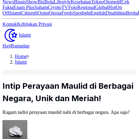
News
Bisnis
ShowBiz
Bola
Lifestyle
Kesehatan
Tekno
Otomotif
Cek
Fakta
Enam Plus
Saham
Crypto
TV
Foto
Regional
Global
Hot
On
Off
Islami
Citizen6
Opini
Otosia
Feeds
Spotlight
English
Disabilitas
Berita
Kontak
Kebijakan Privasi
Islami
Haji
Ramadan
Home
Islami
Intip Perayaan Maulid di Berbagai
Negara, Unik dan Meriah!
Ragam tadisi perayaan maulid nabi di berbagai negara. Apa saja?