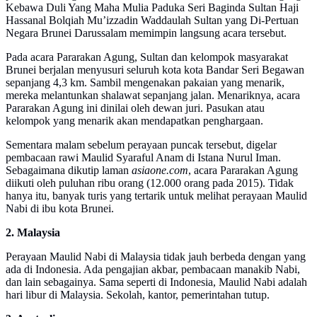
Kebawa Duli Yang Maha Mulia Paduka Seri Baginda Sultan Haji
Hassanal Bolqiah Mu’izzadin Waddaulah Sultan yang Di-Pertuan
Negara Brunei Darussalam memimpin langsung acara tersebut.
Pada acara Pararakan Agung, Sultan dan kelompok masyarakat
Brunei berjalan menyusuri seluruh kota kota Bandar Seri Begawan
sepanjang 4,3 km. Sambil mengenakan pakaian yang menarik,
mereka melantunkan shalawat sepanjang jalan. Menariknya, acara
Pararakan Agung ini dinilai oleh dewan juri. Pasukan atau
kelompok yang menarik akan mendapatkan penghargaan.
Sementara malam sebelum perayaan puncak tersebut, digelar
pembacaan rawi Maulid Syaraful Anam di Istana Nurul Iman.
Sebagaimana dikutip laman
asiaone.com
, acara Pararakan Agung
diikuti oleh puluhan ribu orang (12.000 orang pada 2015). Tidak
hanya itu, banyak turis yang tertarik untuk melihat perayaan Maulid
Nabi di ibu kota Brunei.
2. Malaysia
Perayaan Maulid Nabi di Malaysia tidak jauh berbeda dengan yang
ada di Indonesia. Ada pengajian akbar, pembacaan manakib Nabi,
dan lain sebagainya. Sama seperti di Indonesia, Maulid Nabi adalah
hari libur di Malaysia. Sekolah, kantor, pemerintahan tutup.