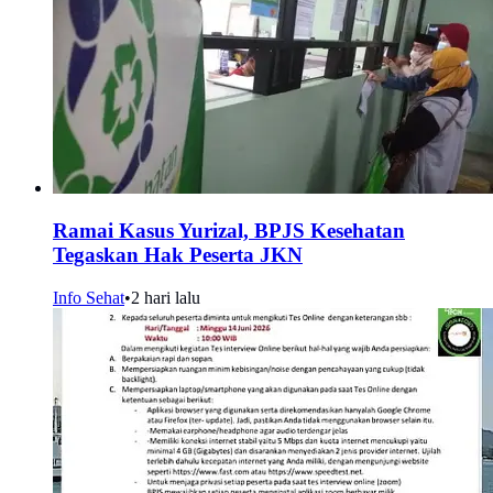
Ramai Kasus Yurizal, BPJS Kesehatan
Tegaskan Hak Peserta JKN
Info Sehat
•
2 hari lalu