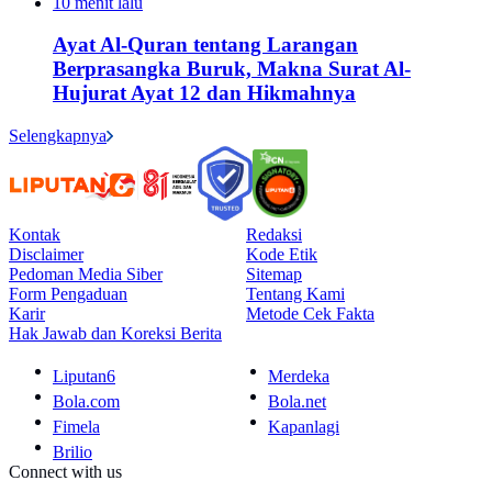
10 menit lalu
Ayat Al-Quran tentang Larangan
Berprasangka Buruk, Makna Surat Al-
Hujurat Ayat 12 dan Hikmahnya
Selengkapnya
Kontak
Redaksi
Disclaimer
Kode Etik
Pedoman Media Siber
Sitemap
Form Pengaduan
Tentang Kami
Karir
Metode Cek Fakta
Hak Jawab dan Koreksi Berita
Liputan6
Merdeka
Bola.com
Bola.net
Fimela
Kapanlagi
Brilio
Connect with us