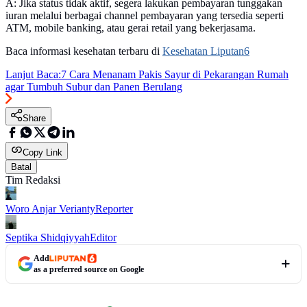
A: Jika status tidak aktif, segera lakukan pembayaran tunggakan
iuran melalui berbagai channel pembayaran yang tersedia seperti
ATM, mobile banking, atau gerai retail yang bekerjasama.
Baca informasi kesehatan terbaru di
Kesehatan Liputan6
Lanjut Baca:
7 Cara Menanam Pakis Sayur di Pekarangan Rumah
agar Tumbuh Subur dan Panen Berulang
Share
Copy Link
Batal
Tim Redaksi
Woro Anjar Verianty
Reporter
Septika Shidqiyyah
Editor
Add
as a preferred source on Google