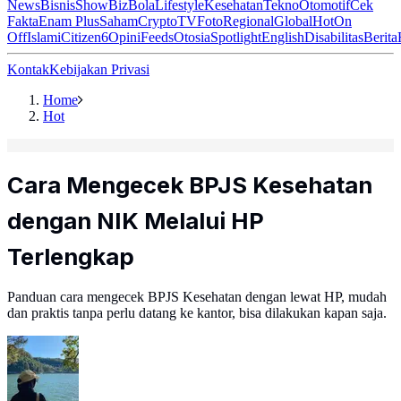
News
Bisnis
ShowBiz
Bola
Lifestyle
Kesehatan
Tekno
Otomotif
Cek
Fakta
Enam Plus
Saham
Crypto
TV
Foto
Regional
Global
Hot
On
Off
Islami
Citizen6
Opini
Feeds
Otosia
Spotlight
English
Disabilitas
Berita
Kontak
Kebijakan Privasi
Home
Hot
Cara Mengecek BPJS Kesehatan
dengan NIK Melalui HP
Terlengkap
Panduan cara mengecek BPJS Kesehatan dengan lewat HP, mudah
dan praktis tanpa perlu datang ke kantor, bisa dilakukan kapan saja.