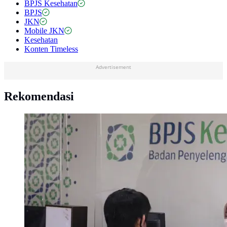
BPJS Kesehatan
BPJS
JKN
Mobile JKN
Kesehatan
Konten Timeless
Advertisement
Rekomendasi