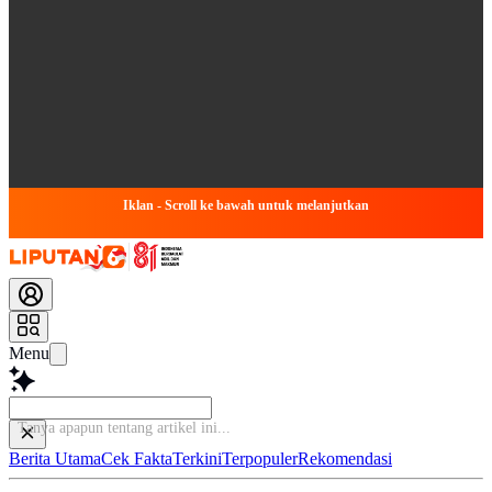
Iklan - Scroll ke bawah untuk melanjutkan
Menu
B
Berita Utama
Cek Fakta
Terkini
Terpopuler
Rekomendasi