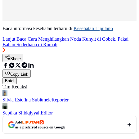
Baca informasi kesehatan terbaru di
Kesehatan Liputan6
Lanjut Baca:
Cara Menghilangkan Noda Kunyit di Cobek, Pakai
Bahan Sederhana di Rumah
Share
Copy Link
Batal
Tim Redaksi
Silvia Estefina Subitmele
Reporter
Septika Shidqiyyah
Editor
Add
as a preferred source on Google