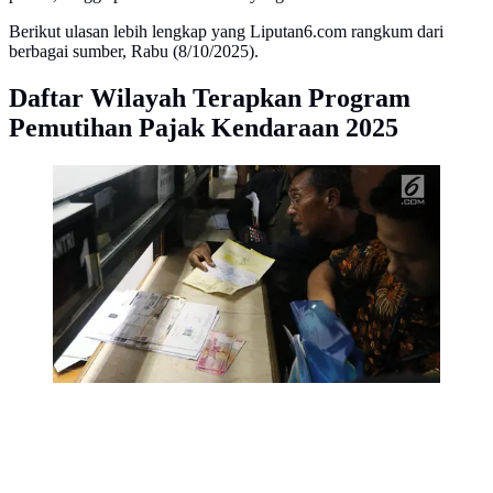
Berikut ulasan lebih lengkap yang Liputan6.com rangkum dari
berbagai sumber, Rabu (8/10/2025).
Daftar Wilayah Terapkan Program
Pemutihan Pajak Kendaraan 2025
Warga membayar pajak kendaraan di Samsat Polda
Metro Jaya, Jakarta, Jumat (16/11). Pemprov DKI
menghapuskan sanksi administrasi Pajak Kendaraan
Bermotor (PKB) dan sanksi administrasi Bea Balik
Nama Kendaraan Bermotor (BBN-KB).
(Liputan6.com/Johan Tallo)