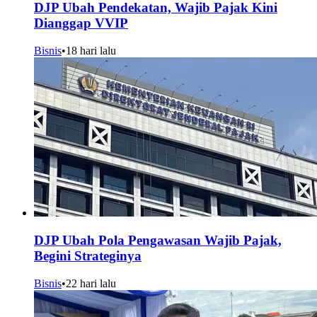
DJP Ubah Pendekatan, Wajib Pajak Kini
Dianggap VVIP
Bisnis
•
18 hari lalu
DJP Ubah Pola Pengawasan Wajib Pajak,
Begini Strateginya
Bisnis
•
22 hari lalu