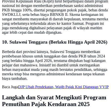
Provinsi Kepulauan Riau (Kepri) turut berpartisipasi dalam program
nasional ini dengan memberikan pembebasan sanksi administrasi
PKB hingga 100%, disertai pengurangan pokok pajak, bebas denda
SWDKLLJ, serta bebas biaya BBNKB II. Skema keringanan ini
sangat membantu masyarakat di daerah kepulauan, terutama mereka
yang sebelumnya terkendala akses ke kantor Samsat. Program ini
juga mendukung digitalisasi pelayanan pajak di wilayah maritim
agar lebih cepat dan mudah dijangkau.
10. Sulawesi Tenggara (Berlaku Hingga April 2026)
Berbeda dari provinsi lainnya, Sulawesi Tenggara memberikan
pembebasan khusus untuk tunggakan dan denda PKB tahun 2024
yang berlaku hingga April 2026, terutama ditujukan bagi kalangan
pelajar dan mahasiswa. Inisiatif ini diambil untuk meringankan
beban masyarakat muda yang masih berstatus pendidikan, sehingga
mereka tetap bisa mengurus administrasi kendaraan tanpa tekanan
biaya tambahan.
Baca Juga
DJP Ubah Pendekatan, Wajib Pajak Kini Dianggap VVIP
Langkah dan Syarat Mengikuti Program
Pemutihan Pajak Kendaraan 2025