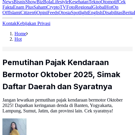
News
Bisnis
ShowBiz
Bola
Lifestyle
Kesehatan
Tekno
Otomotif
Cek
Fakta
Enam Plus
Saham
Crypto
TV
Foto
Regional
Global
Hot
On
Off
Islami
Citizen6
Opini
Feeds
Otosia
Spotlight
English
Disabilitas
Berita
Kontak
Kebijakan Privasi
Home
Hot
Pemutihan Pajak Kendaraan
Bermotor Oktober 2025, Simak
Daftar Daerah dan Syaratnya
Jangan lewatkan pemutihan pajak kendaraan bermotor Oktober
2025! Dapatkan keringanan denda di Banten, Yogyakarta,
Lampung, Sumut, Jatim, dan provinsi lain. Cek syaratnya!