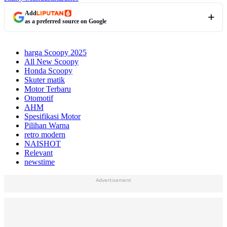
Add
as a preferred source on Google
harga Scoopy 2025
All New Scoopy
Honda Scoopy
Skuter matik
Motor Terbaru
Otomotif
AHM
Spesifikasi Motor
Pilihan Warna
retro modern
NAISHOT
Relevant
newstime
Advertisement