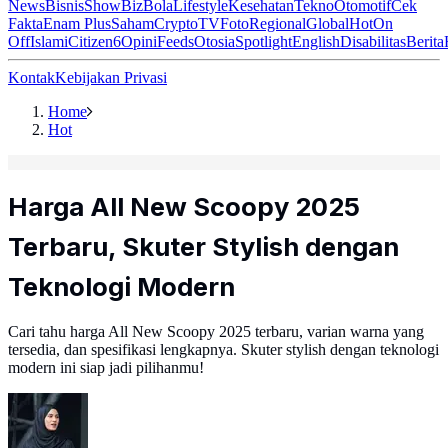
News
Bisnis
ShowBiz
Bola
Lifestyle
Kesehatan
Tekno
Otomotif
Cek
Fakta
Enam Plus
Saham
Crypto
TV
Foto
Regional
Global
Hot
On
Off
Islami
Citizen6
Opini
Feeds
Otosia
Spotlight
English
Disabilitas
Berita
Kontak
Kebijakan Privasi
Home
Hot
Harga All New Scoopy 2025
Terbaru, Skuter Stylish dengan
Teknologi Modern
Cari tahu harga All New Scoopy 2025 terbaru, varian warna yang
tersedia, dan spesifikasi lengkapnya. Skuter stylish dengan teknologi
modern ini siap jadi pilihanmu!