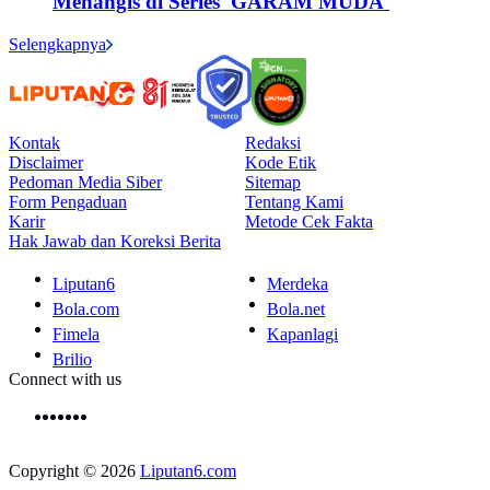
Menangis di Series 'GARAM MUDA'
Selengkapnya
Kontak
Redaksi
Disclaimer
Kode Etik
Pedoman Media Siber
Sitemap
Form Pengaduan
Tentang Kami
Karir
Metode Cek Fakta
Hak Jawab dan Koreksi Berita
Liputan6
Merdeka
Bola.com
Bola.net
Fimela
Kapanlagi
Brilio
Connect with us
Copyright © 2026
Liputan6.com