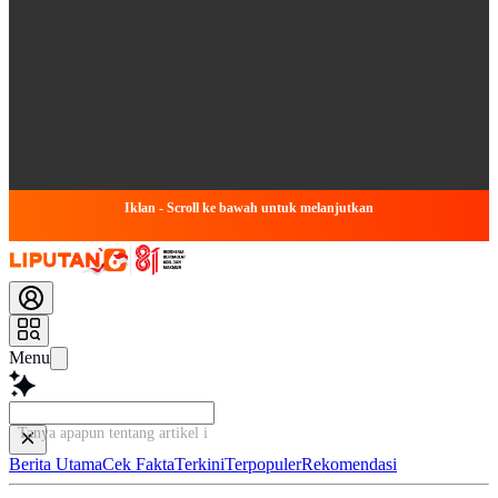
Iklan - Scroll ke bawah untuk melanjutkan
Menu
Tanya apapun tentang artikel ini...
Berita Utama
Cek Fakta
Terkini
Terpopuler
Rekomendasi