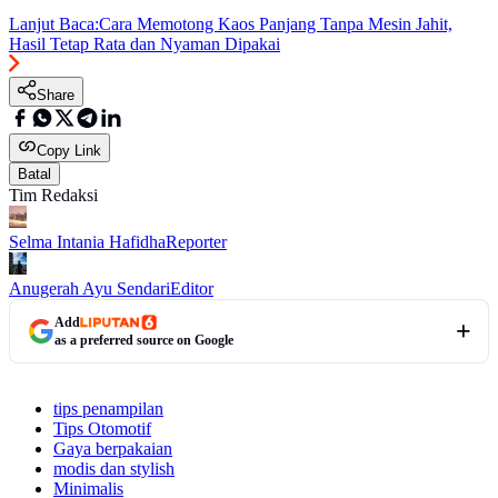
Lanjut Baca:
Cara Memotong Kaos Panjang Tanpa Mesin Jahit,
Hasil Tetap Rata dan Nyaman Dipakai
Share
Copy Link
Batal
Tim Redaksi
Selma Intania Hafidha
Reporter
Anugerah Ayu Sendari
Editor
Add
as a preferred source on Google
tips penampilan
Tips Otomotif
Gaya berpakaian
modis dan stylish
Minimalis