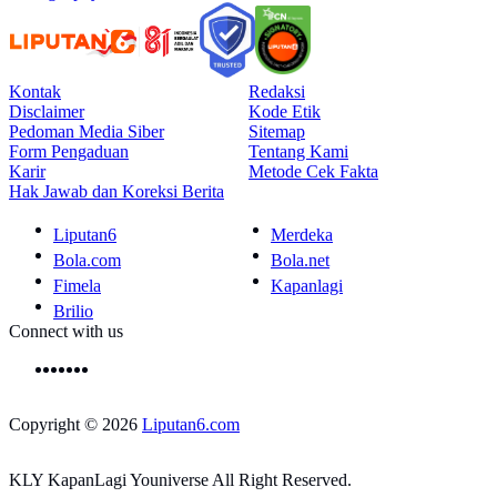
Kontak
Redaksi
Disclaimer
Kode Etik
Pedoman Media Siber
Sitemap
Form Pengaduan
Tentang Kami
Karir
Metode Cek Fakta
Hak Jawab dan Koreksi Berita
Liputan6
Merdeka
Bola.com
Bola.net
Fimela
Kapanlagi
Brilio
Connect with us
Copyright © 2026
Liputan6.com
KLY KapanLagi Youniverse All Right Reserved.