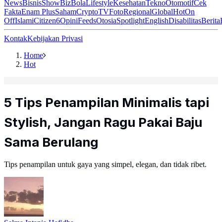
News
Bisnis
ShowBiz
Bola
Lifestyle
Kesehatan
Tekno
Otomotif
Cek
Fakta
Enam Plus
Saham
Crypto
TV
Foto
Regional
Global
Hot
On
Off
Islami
Citizen6
Opini
Feeds
Otosia
Spotlight
English
Disabilitas
Berita
Kontak
Kebijakan Privasi
Home
Hot
5 Tips Penampilan Minimalis tapi
Stylish, Jangan Ragu Pakai Baju
Sama Berulang
Tips penampilan untuk gaya yang simpel, elegan, dan tidak ribet.