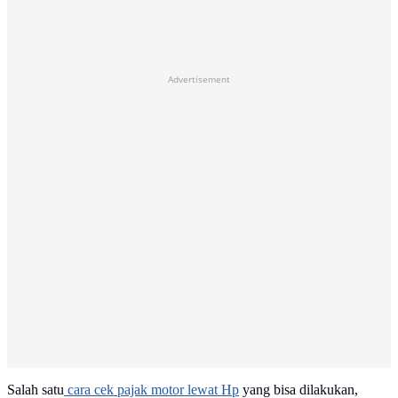
Advertisement
Salah satu
cara cek pajak motor lewat Hp
yang bisa dilakukan,