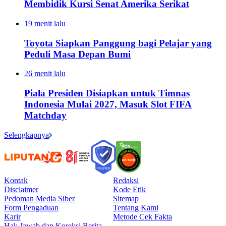
Membidik Kursi Senat Amerika Serikat
19 menit lalu
Toyota Siapkan Panggung bagi Pelajar yang
Peduli Masa Depan Bumi
26 menit lalu
Piala Presiden Disiapkan untuk Timnas
Indonesia Mulai 2027, Masuk Slot FIFA
Matchday
Selengkapnya
Kontak
Redaksi
Disclaimer
Kode Etik
Pedoman Media Siber
Sitemap
Form Pengaduan
Tentang Kami
Karir
Metode Cek Fakta
Hak Jawab dan Koreksi Berita