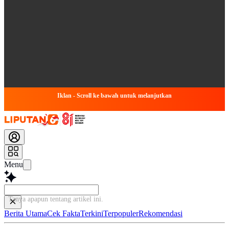
Iklan - Scroll ke bawah untuk melanjutkan
Menu
Tanya apapun tentang artikel ini...
Berita Utama
Cek Fakta
Terkini
Terpopuler
Rekomendasi