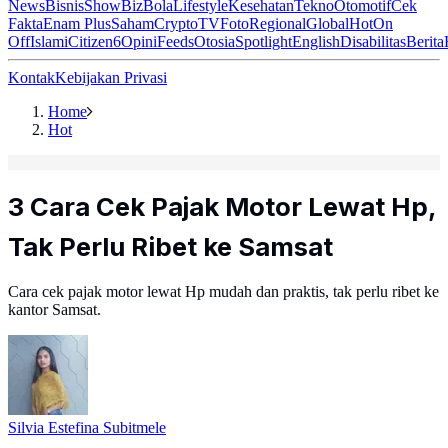
News
Bisnis
ShowBiz
Bola
Lifestyle
Kesehatan
Tekno
Otomotif
Cek
Fakta
Enam Plus
Saham
Crypto
TV
Foto
Regional
Global
Hot
On
Off
Islami
Citizen6
Opini
Feeds
Otosia
Spotlight
English
Disabilitas
Berita
Kontak
Kebijakan Privasi
Home
Hot
3 Cara Cek Pajak Motor Lewat Hp,
Tak Perlu Ribet ke Samsat
Cara cek pajak motor lewat Hp mudah dan praktis, tak perlu ribet ke
kantor Samsat.
Silvia Estefina Subitmele