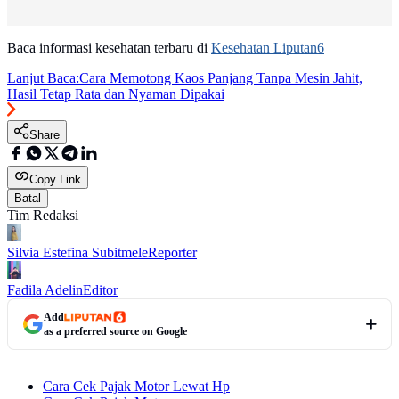
Baca informasi kesehatan terbaru di
Kesehatan Liputan6
Lanjut Baca:
Cara Memotong Kaos Panjang Tanpa Mesin Jahit,
Hasil Tetap Rata dan Nyaman Dipakai
Share
Copy Link
Batal
Tim Redaksi
Silvia Estefina Subitmele
Reporter
Fadila Adelin
Editor
Add
as a preferred source on Google
Cara Cek Pajak Motor Lewat Hp