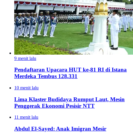
9 menit lalu
Pendaftaran Upacara HUT ke-81 RI di Istana
Merdeka Tembus 128.331
10 menit lalu
Lima Klaster Budidaya Rumput Laut, Mesin
Penggerak Ekonomi Pesisir NTT
11 menit lalu
Abdul El-Sayed: Anak Imigran Mesir