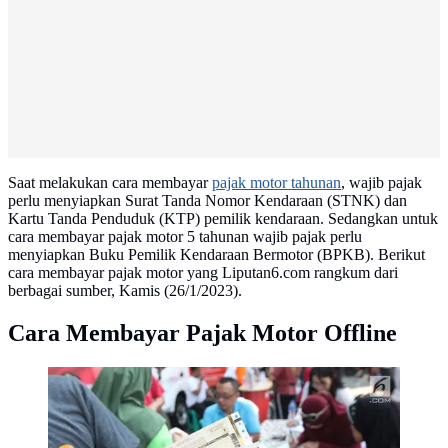
Saat melakukan cara membayar
pajak motor tahunan
, wajib pajak
perlu menyiapkan Surat Tanda Nomor Kendaraan (STNK) dan
Kartu Tanda Penduduk (KTP) pemilik kendaraan. Sedangkan untuk
cara membayar pajak motor 5 tahunan wajib pajak perlu
menyiapkan Buku Pemilik Kendaraan Bermotor (BPKB). Berikut
cara membayar pajak motor yang Liputan6.com rangkum dari
berbagai sumber, Kamis (26/1/2023).
Cara Membayar Pajak Motor Offline
Warga menunjukkan STNK yang baru diperpanjang di
gerai Samsat Keliling Car Free Day, Jakarta, Minggu
(21/10). Layanan pembayaran pajak Surat Tanda
Nomor Kendaraan (STNK) bisa dilakukan tanpa