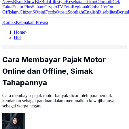
News
Bisnis
ShowBiz
Bola
Lifestyle
Kesehatan
Tekno
Otomotif
Cek
Fakta
Enam Plus
Saham
Crypto
TV
Foto
Regional
Global
Hot
On
Off
Islami
Citizen6
Opini
Feeds
Otosia
Spotlight
English
Disabilitas
Berita
Kontak
Kebijakan Privasi
Home
Hot
Cara Membayar Pajak Motor
Online dan Offline, Simak
Tahapannya
Cara membayar pajak motor banyak dicari oleh para pemilik
kendaraan sebagai panduan dalam menunaikan kewajibannya
sebagai warga negara.