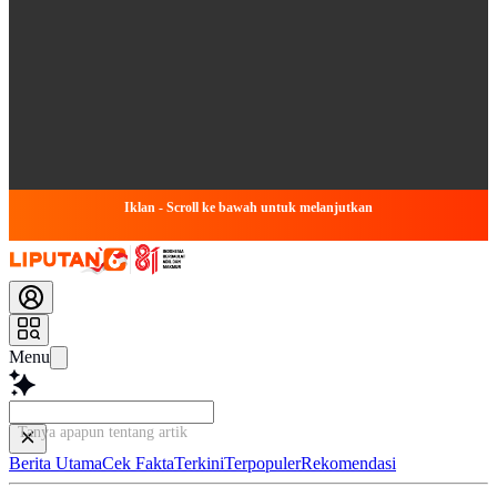
Iklan - Scroll ke bawah untuk melanjutkan
Menu
Tanya apapun tentang artikel ini...
Berita Utama
Cek Fakta
Terkini
Terpopuler
Rekomendasi