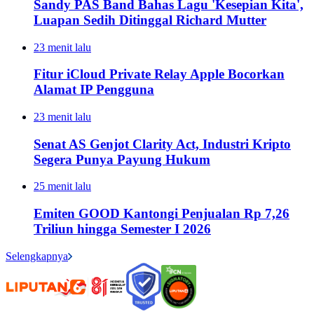
Sandy PAS Band Bahas Lagu 'Kesepian Kita',
Luapan Sedih Ditinggal Richard Mutter
23 menit lalu
Fitur iCloud Private Relay Apple Bocorkan
Alamat IP Pengguna
23 menit lalu
Senat AS Genjot Clarity Act, Industri Kripto
Segera Punya Payung Hukum
25 menit lalu
Emiten GOOD Kantongi Penjualan Rp 7,26
Triliun hingga Semester I 2026
Selengkapnya