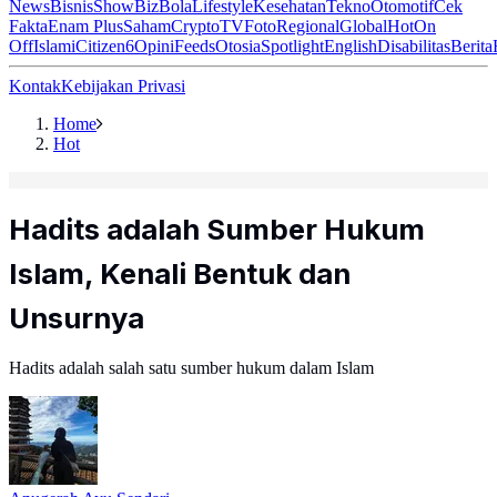
News
Bisnis
ShowBiz
Bola
Lifestyle
Kesehatan
Tekno
Otomotif
Cek
Fakta
Enam Plus
Saham
Crypto
TV
Foto
Regional
Global
Hot
On
Off
Islami
Citizen6
Opini
Feeds
Otosia
Spotlight
English
Disabilitas
Berita
Kontak
Kebijakan Privasi
Home
Hot
Hadits adalah Sumber Hukum
Islam, Kenali Bentuk dan
Unsurnya
Hadits adalah salah satu sumber hukum dalam Islam