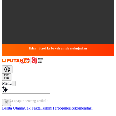
Iklan - Scroll ke bawah untuk melanjutkan
Menu
Tanya apapun tentang artikel ini...
Berita Utama
Cek Fakta
Terkini
Terpopuler
Rekomendasi