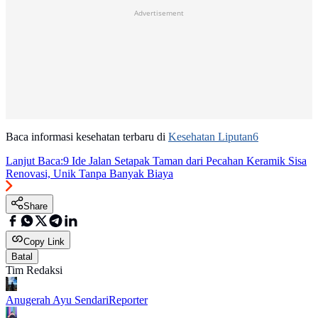
Advertisement
Baca informasi kesehatan terbaru di
Kesehatan Liputan6
Lanjut Baca:
9 Ide Jalan Setapak Taman dari Pecahan Keramik Sisa
Renovasi, Unik Tanpa Banyak Biaya
Share
Copy Link
Batal
Tim Redaksi
Anugerah Ayu Sendari
Reporter