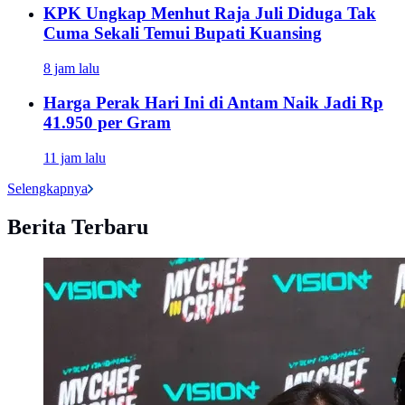
KPK Ungkap Menhut Raja Juli Diduga Tak
Cuma Sekali Temui Bupati Kuansing
8 jam lalu
Harga Perak Hari Ini di Antam Naik Jadi Rp
41.950 per Gram
11 jam lalu
Selengkapnya
Berita Terbaru