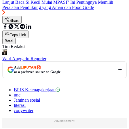
Lanjut Baca:
Si Kecil Mulai MPASI? Ini Pentingnya Memilih
Peralatan Pendukung yang Aman dan Food Grade
Share
Copy Link
Batal
Tim Redaksi
Wuri Anggarini
Reporter
Add
as a preferred source on Google
BPJS Ketenagakerjaan
unej
Jaminan sosial
literasi
copywriter
Advertisement