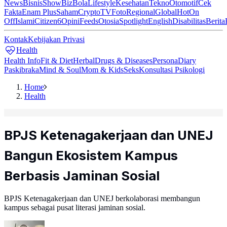
News
Bisnis
ShowBiz
Bola
Lifestyle
Kesehatan
Tekno
Otomotif
Cek
Fakta
Enam Plus
Saham
Crypto
TV
Foto
Regional
Global
Hot
On
Off
Islami
Citizen6
Opini
Feeds
Otosia
Spotlight
English
Disabilitas
Berita
Kontak
Kebijakan Privasi
Health
Health Info
Fit & Diet
Herbal
Drugs & Diseases
Persona
Diary
Paskibraka
Mind & Soul
Mom & Kids
Seks
Konsultasi Psikologi
Home
Health
BPJS Ketenagakerjaan dan UNEJ
Bangun Ekosistem Kampus
Berbasis Jaminan Sosial
BPJS Ketenagakerjaan dan UNEJ berkolaborasi membangun
kampus sebagai pusat literasi jaminan sosial.