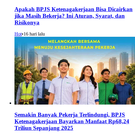
Apakah BPJS Ketenagakerjaan Bisa Dicairkan
jika Masih Bekerja? Ini Aturan, Syarat, dan
Risikonya
Hot
•
16 hari lalu
Semakin Banyak Pekerja Terlindungi, BPJS
Ketenagakerjaan Bayarkan Manfaat Rp68,24
Triliun Sepanjang 2025