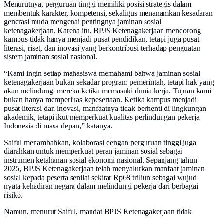
Menurutnya, perguruan tinggi memiliki posisi strategis dalam
membentuk karakter, kompetensi, sekaligus menanamkan kesadaran
generasi muda mengenai pentingnya jaminan sosial
ketenagakerjaan. Karena itu, BPJS Ketenagakerjaan mendorong
kampus tidak hanya menjadi pusat pendidikan, tetapi juga pusat
literasi, riset, dan inovasi yang berkontribusi terhadap penguatan
sistem jaminan sosial nasional.
“Kami ingin setiap mahasiswa memahami bahwa jaminan sosial
ketenagakerjaan bukan sekadar program pemerintah, tetapi hak yang
akan melindungi mereka ketika memasuki dunia kerja. Tujuan kami
bukan hanya memperluas kepesertaan. Ketika kampus menjadi
pusat literasi dan inovasi, manfaatnya tidak berhenti di lingkungan
akademik, tetapi ikut memperkuat kualitas perlindungan pekerja
Indonesia di masa depan,” katanya.
Saiful menambahkan, kolaborasi dengan perguruan tinggi juga
diarahkan untuk memperkuat peran jaminan sosial sebagai
instrumen ketahanan sosial ekonomi nasional. Sepanjang tahun
2025, BPJS Ketenagakerjaan telah menyalurkan manfaat jaminan
sosial kepada peserta senilai sekitar Rp68 triliun sebagai wujud
nyata kehadiran negara dalam melindungi pekerja dari berbagai
risiko.
Namun, menurut Saiful, mandat BPJS Ketenagakerjaan tidak