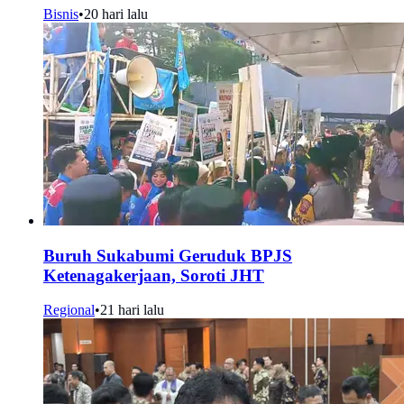
Bisnis
•
20 hari lalu
Buruh Sukabumi Geruduk BPJS
Ketenagakerjaan, Soroti JHT
Regional
•
21 hari lalu