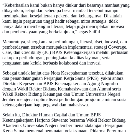
“Keberhasilan kami bukan hanya diukur dari besarnya manfaat yang
dibayarkan, tetapi dari seberapa besar manfaat tersebut mampu
meningkatkan kesejahteraan pekerja dan keluarganya. Di situlah
kami ingin perguruan tinggi hadir sebagai mitra strategis, tidak
hanya dalam membangun literasi, tetapi juga menciptakan inovasi
dan pemberdayaan yang berkelanjutan,” tegas Saiful.
Menurutnya, sinergi antara perlindungan, literasi, riset, inovasi, dan
pemberdayaan tersebut merupakan implementasi strategi Coverage,
Care, dan Credibility (3C) BPJS Ketenagakerjaan melalui perluasan
cakupan perlindungan, peningkatan kualitas layanan, serta
penguatan tata kelola berbasis kolaborasi dan inovasi.
Sebagai tindak lanjut atas Nota Kesepahaman tersebut, dilakukan
dua penandatanganan Perjanjian Kerja Sama (PKS), yakni antara
Direktur Kepesertaan BPJS Ketenagakerjaan Agung Nugroho
dengan Wakil Rektor Bidang Kemahasiswaan dan Alumni serta
Wakil Rektor Bidang Keuangan dan Umum Universitas Negeri
Jember mengenai optimalisasi perlindungan program jaminan sosial
ketenagakerjaan bagi pegawai dan mahasiswa.
Selain itu, Direktur Human Capital dan Umum BPJS
Ketenagakerjaan Harjono Siswanto bersama Wakil Rektor Bidang
Akademik Universitas Negeri Jember menandatangani Perjanjian
Kerja Sama mengenai penguatan pelaksanaan Tridarma Perguruan