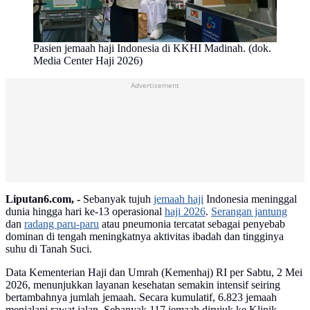
Pasien jemaah haji Indonesia di KKHI Madinah. (dok.
Media Center Haji 2026)
Advertisement
Liputan6.com, -
Sebanyak tujuh
jemaah haji
Indonesia meninggal
dunia hingga hari ke-13 operasional
haji 2026
.
Serangan jantung
dan
radang paru-paru
atau pneumonia tercatat sebagai penyebab
dominan di tengah meningkatnya aktivitas ibadah dan tingginya
suhu di Tanah Suci.
Data Kementerian Haji dan Umrah (Kemenhaj) RI per Sabtu, 2 Mei
2026, menunjukkan layanan kesehatan semakin intensif seiring
bertambahnya jumlah jemaah. Secara kumulatif, 6.823 jemaah
menjalani rawat jalan. Sebanyak 117 jemaah dirujuk ke Klinik