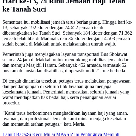
Hari ke-13, 74 Ribu Jemaah Haji Telah
ke Tanah Suci
Sementara itu, mobilisasi jemaah terus berlangsung. Hingga hari ke-
13, sebanyak 192 kloter dengan 74.652 jemaah telah
diberangkatkan ke Tanah Suci. Sebanyak 184 kloter dengan 71.362
jemaah telah tiba di Madinah, dan 36 kloter dengan 14.503 jemaah
sudah berada di Makkah untuk melaksanakan umrah wajib.
Pemerintah juga menyiagakan layanan transportasi Bus Sholawat
selama 24 jam di Makkah untuk mendukung mobilitas jemaah dari
dan menuju Masjidil Haram. Sebanyak 452 armada, termasuk 52
bus ramah lansia dan disabilitas, dioperasikan di 21 rute berbeda.
Di tengah dinamika tersebut, petugas terus melakukan pengawasan
dan pendampingan di seluruh titik layanan guna menjaga
keselamatan jemaah. Pemerintah memastikan seluruh jemaah yang
wafat mendapatkan hak badal haji, serta penanganan sesuai
prosedur.
“Kami terus berkomitmen menghadirkan layanan haji yang aman,
nyaman, dan profesional. Jemaah kami minta menjaga kesehatan
dan mematuhi arahan petugas,” kata Maria.
Lanjut Baca:
Si Kecil Mulai MPASI? Ini Pentingnya Memilih