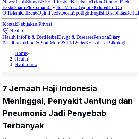
News
Bisnis
ShowBiz
Bola
Lifestyle
Kesehatan
Tekno
Otomotif
Cek
Fakta
Enam Plus
Saham
Crypto
TV
Foto
Regional
Global
Hot
On
Off
Islami
Citizen6
Opini
Feeds
Otosia
Spotlight
English
Disabilitas
Berita
Kontak
Kebijakan Privasi
Health
Health Info
Fit & Diet
Herbal
Drugs & Diseases
Persona
Diary
Paskibraka
Mind & Soul
Mom & Kids
Seks
Konsultasi Psikologi
Home
Health
Health Info
7 Jemaah Haji Indonesia
Meninggal, Penyakit Jantung dan
Pneumonia Jadi Penyebab
Terbanyak