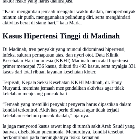
faktor risiko yang harus diantisipasi.
“Kami mengimbau jemaah mengatur waktu ibadah, memperbanyak
minum air putih, menggunakan pelindung diri, serta menghindari
aktivitas berat di siang hari,” kata Maria.
Kasus Hipertensi Tinggi di Madinah
Di Madinah, tren penyakit yang muncul didominasi hipertensi,
infeksi saluran pernapasan atas, dan nyeri otot. Data Klinik
Kesehatan Haji Indonesia (KKHI) Madinah mencatat hipertensi
primer mencapai 736 kasus, diikuti flu 493 kasus, serta myalgia 331
kasus dari total ribuan layanan kesehatan kloter.
Terpisah, Kepala Seksi Kesehatan KKHI Madinah, dr. Enny
Nuryanti, meminta jemaah mengendalikan aktivitas agar tidak
kelelahan menjelang puncak haji.
“Jemaah yang memiliki penyakit penyerta harus dipastikan dalam
kondisi terkontrol. Aktivitas perlu dibatasi agar tidak terjadi
kelelahan sebelum puncak ibadah,” ujarnya.
Ia juga menyoroti kasus rawat inap di rumah sakit Arab Saudi yang
banyak disebabkan pneumonia. Menurutnya, kondisi tersebut
berkontribusi pada meningkatnya risiko kematian.