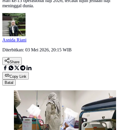
Hari ke-13 operasional haji 2026, tercatat tujuh jemaah haji
meninggal dunia.
Asnida Riani
Diterbitkan:
03 Mei 2026, 20:15 WIB
Share
Copy Link
Batal