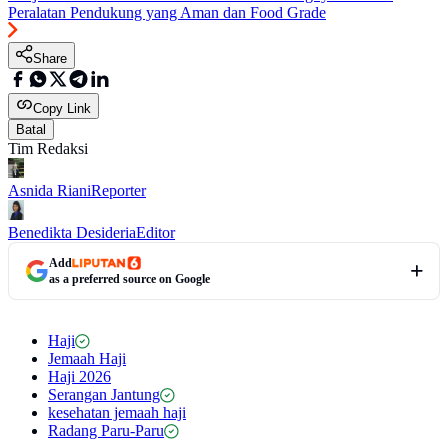
Peralatan Pendukung yang Aman dan Food Grade
Share
Copy Link
Batal
Tim Redaksi
Asnida Riani
Reporter
Benedikta Desideria
Editor
Add
as a preferred source on Google
Haji
Jemaah Haji
Haji 2026
Serangan Jantung
kesehatan jemaah haji
Radang Paru-Paru