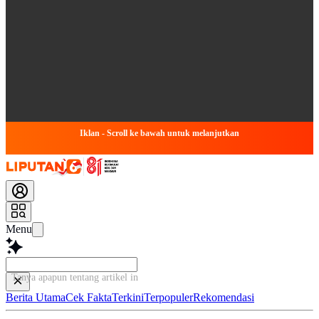
Iklan - Scroll ke bawah untuk melanjutkan
Menu
Tanya apapun tentang artikel ini...
Berita Utama
Cek Fakta
Terkini
Terpopuler
Rekomendasi