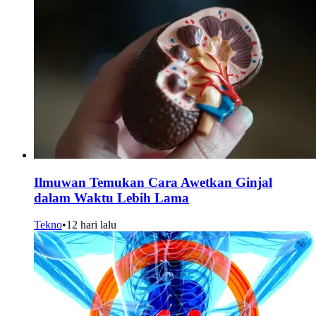
Ilmuwan Temukan Cara Awetkan Ginjal
dalam Waktu Lebih Lama
Tekno
•
12 hari lalu