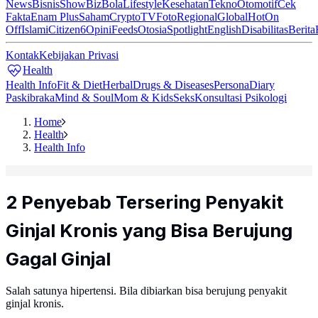
News
Bisnis
ShowBiz
Bola
Lifestyle
Kesehatan
Tekno
Otomotif
Cek
Fakta
Enam Plus
Saham
Crypto
TV
Foto
Regional
Global
Hot
On
Off
Islami
Citizen6
Opini
Feeds
Otosia
Spotlight
English
Disabilitas
Berita
Kontak
Kebijakan Privasi
Health
Health Info
Fit & Diet
Herbal
Drugs & Diseases
Persona
Diary
Paskibraka
Mind & Soul
Mom & Kids
Seks
Konsultasi Psikologi
Home
Health
Health Info
2 Penyebab Tersering Penyakit
Ginjal Kronis yang Bisa Berujung
Gagal Ginjal
Salah satunya hipertensi. Bila dibiarkan bisa berujung penyakit
ginjal kronis.