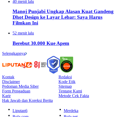
40 menit lalu
Manoj Punjabi Ungkap Alasan Kuat Gandeng
Dhot Design ke Layar Lebar: Saya Harus
Filmkan Ini
52 menit lalu
Berebut 30.000 Kue Apem
Selengkapnya
Kontak
Redaksi
Disclaimer
Kode Etik
Pedoman Media Siber
Sitemap
Form Pengaduan
Tentang Kami
Karir
Metode Cek Fakta
Hak Jawab dan Koreksi Berita
Liputan6
Merdeka
Bola.com
Bola.net