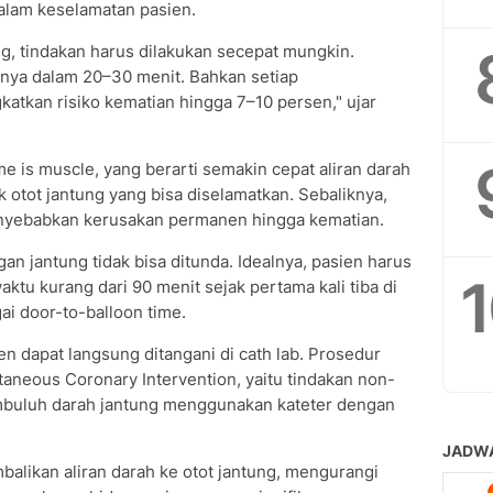
alam keselamatan pasien.
g, tindakan harus dilakukan secepat mungkin.
hanya dalam 20–30 menit. Bahkan setiap
atkan risiko kematian hingga 7–10 persen," ujar
me is muscle, yang berarti semakin cepat aliran darah
 otot jantung yang bisa diselamatkan. Sebaliknya,
nyebabkan kerusakan permanen hingga kematian.
an jantung tidak bisa ditunda. Idealnya, pasien harus
tu kurang dari 90 menit sejak pertama kali tiba di
gai door-to-balloon time.
sien dapat langsung ditangani di cath lab. Prosedur
taneous Coronary Intervention, yaitu tindakan non-
uluh darah jantung menggunakan kateter dengan
alikan aliran darah ke otot jantung, mengurangi