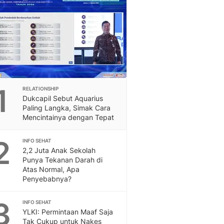
Berita Daerah Dan Peri
Terbaru
Global
Berita Internasional, Sa
Inspiratif, Unik, Dan M
Hot
Hot Liputan6.com Menya
Dan Terbaru
1
RELATIONSHIP
On Off
Dukcapil Sebut Aquarius
On Off Liputan6: Sinop
Paling Langka, Simak Cara
& Berita Bisnis Digital
Mencintainya dengan Tepat
Islami
2
Berita & Kajian Islami
INFO SEHAT
2,2 Juta Anak Sekolah
Hikmah - Liputan6
Punya Tekanan Darah di
Citizen6
Atas Normal, Apa
Berita Citizen6 - Medi
Penyebabnya?
Liputan6.com
Opini
3
INFO SEHAT
Opini Liputan6: Analis
YLKI: Permintaan Maaf Saja
Pandang Dan Perspekti
Tak Cukup untuk Nakes