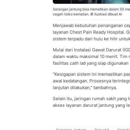
Serangan jantung bisa mematikan dalam 30 men
cegah risiko kematian. © Ilustrasi dibuat AI
Menjawab kebutuhan penanganan cepa
layanan Chest Pain Ready Hospital. G
sistem terpadu dari hulu ke hilir unt
Mulai dari Instalasi Gawat Darurat (
dalam waktu maksimal 10 menit. Tim m
fasilitas
cath lab
yang siap digunakan
"Kesigapan sistem ini memastikan pa
awal kedatangan. Prosesnya terintegr
lanjutan dilakukan," tambahnya.
Selain itu, jaringan rumah sakit yan
akses layanan darurat jantung yang l
Serangan Jantung
Penyakit
Kemati