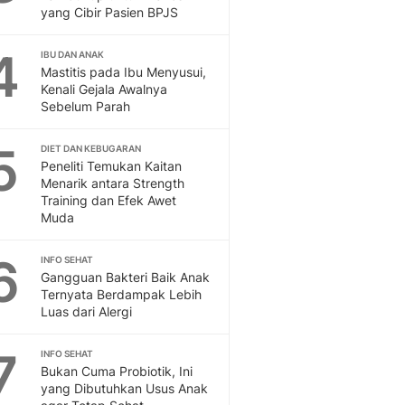
yang Cibir Pasien BPJS
Feeds
Feeds Liputan6: Kumpul
4
Terbaru Harian
IBU DAN ANAK
Mastitis pada Ibu Menyusui,
Otosia
Kenali Gejala Awalnya
Otosia
Sebelum Parah
Spotlight
Berita Terkini, Kabar Te
5
DIET DAN KEBUGARAN
Dan Dunia - Liputan6.
Peneliti Temukan Kaitan
English
Menarik antara Strength
Training dan Efek Awet
Exploring Knowledge, T
Muda
En.Liputan6.com
Disabilitas
6
INFO SEHAT
Disabilitas Berita Terkini
Gangguan Bakteri Baik Anak
Harian, Berita Terbaru,
Ternyata Berdampak Lebih
Berita
Luas dari Alergi
Berita Hari Ini Politik,
Health
7
INFO SEHAT
Kabar Berita Terbaru D
Bukan Cuma Probiotik, Ini
Diet, Herbal Terbaik
yang Dibutuhkan Usus Anak