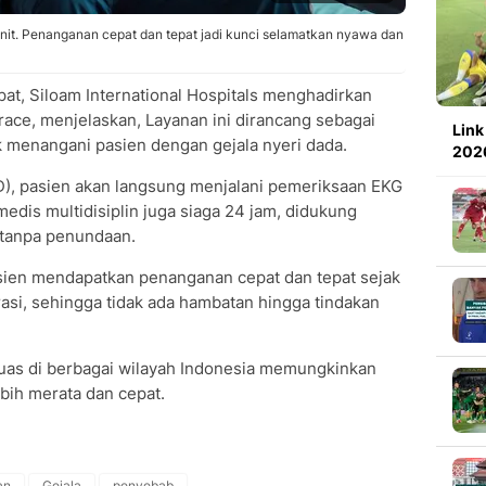
it. Penanganan cepat dan tepat jadi kunci selamatkan nyawa dan
t, Siloam International Hospitals menghadirkan
race, menjelaskan, Layanan ini dirancang sebagai
Link
uk menangani pasien dengan gejala nyeri dada.
2026
IGD), pasien akan langsung menjalani pemeriksaan EKG
edis multidisiplin juga siaga 24 jam, didukung
 tanpa penundaan.
sien mendapatkan penanganan cepat dan tepat sejak
asi, sehingga tidak ada hambatan hingga tindakan
g luas di berbagai wilayah Indonesia memungkinkan
ebih merata dan cepat.
an
Gejala
penyebab