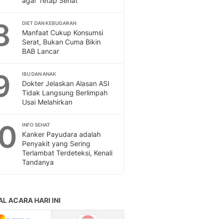
agar Tetap Sehat
Sport
Berita Bola Terkini, Ja
8
DIET DAN KEBUGARAN
Klasemen, Hasil Liga
Manfaat Cukup Konsumsi
Serat, Bukan Cuma Bikin
BAB Lancar
9
IBU DAN ANAK
Dokter Jelaskan Alasan ASI
Tidak Langsung Berlimpah
Usai Melahirkan
10
INFO SEHAT
Kanker Payudara adalah
Penyakit yang Sering
Terlambat Terdeteksi, Kenali
Tandanya