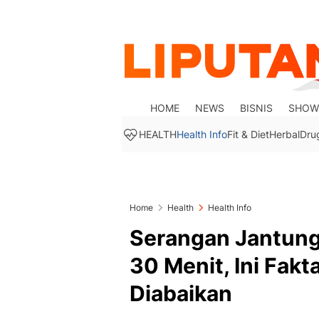
HOME
NEWS
BISNIS
SHOW
HEALTH
Health Info
Fit & Diet
Herbal
Dru
Home
Health
Health Info
Serangan Jantung
30 Menit, Ini Fak
Diabaikan