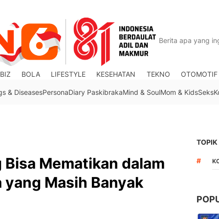
BIZ
BOLA
LIFESTYLE
KESEHATAN
TEKNO
OTOMOTIF
gs & Diseases
Persona
Diary Paskibraka
Mind & Soul
Mom & Kids
Seks
K
TOPIK
 Bisa Mematikan dalam
#
K
ta yang Masih Banyak
POP