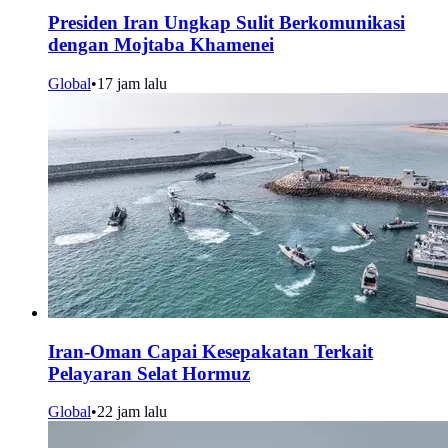
Presiden Iran Ungkap Sulit Berkomunikasi
dengan Mojtaba Khamenei
Global
•
17 jam lalu
Iran-Oman Capai Kesepakatan Terkait
Pelayaran Selat Hormuz
Global
•
22 jam lalu