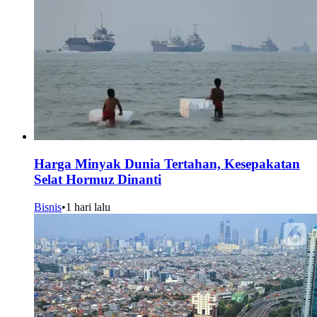
Harga Minyak Dunia Tertahan, Kesepakatan
Selat Hormuz Dinanti
Bisnis
•
1 hari lalu