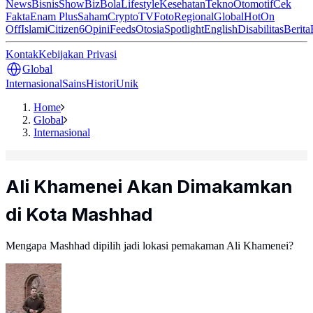
News
Bisnis
ShowBiz
Bola
Lifestyle
Kesehatan
Tekno
Otomotif
Cek
Fakta
Enam Plus
Saham
Crypto
TV
Foto
Regional
Global
Hot
On
Off
Islami
Citizen6
Opini
Feeds
Otosia
Spotlight
English
Disabilitas
Berita
Kontak
Kebijakan Privasi
Global
Internasional
Sains
Histori
Unik
Home
Global
Internasional
Ali Khamenei Akan Dimakamkan
di Kota Mashhad
Mengapa Mashhad dipilih jadi lokasi pemakaman Ali Khamenei?