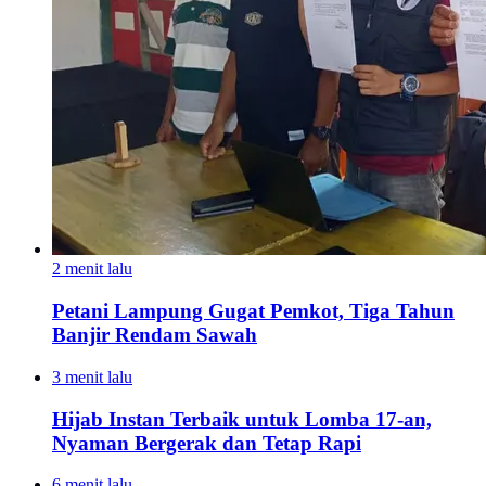
2 menit lalu
Petani Lampung Gugat Pemkot, Tiga Tahun
Banjir Rendam Sawah
3 menit lalu
Hijab Instan Terbaik untuk Lomba 17-an,
Nyaman Bergerak dan Tetap Rapi
6 menit lalu