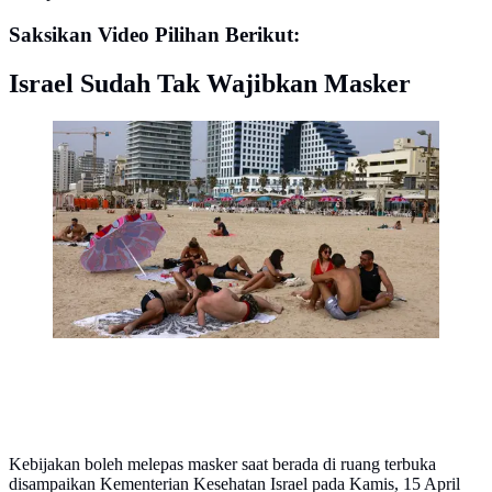
Saksikan Video Pilihan Berikut:
Israel Sudah Tak Wajibkan Masker
Orang-orang bersantai di pantai di kota pesisir Israel Tel
Aviv (19/4/2021). Sebanyak 81 persen warga di atas
usia 16 tahun mendapat vaksin, dan berdampak pada
penurunan angka rawat inap dan penyebaran virus
corona. (AFP/menahem kahana)
Kebijakan boleh melepas masker saat berada di ruang terbuka
disampaikan Kementerian Kesehatan Israel pada Kamis, 15 April