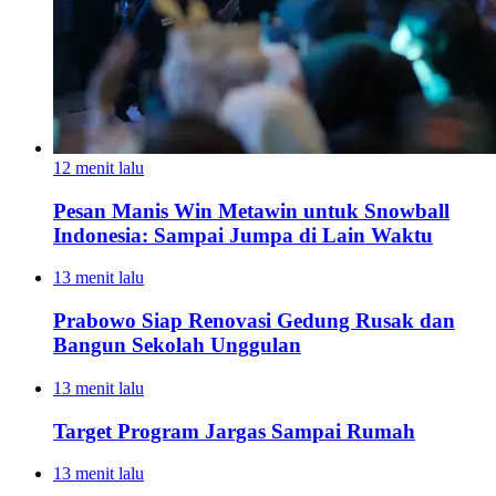
12 menit lalu
Pesan Manis Win Metawin untuk Snowball
Indonesia: Sampai Jumpa di Lain Waktu
13 menit lalu
Prabowo Siap Renovasi Gedung Rusak dan
Bangun Sekolah Unggulan
13 menit lalu
Target Program Jargas Sampai Rumah
13 menit lalu