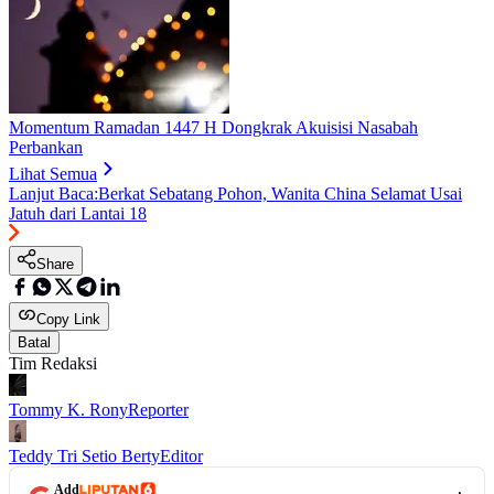
Momentum Ramadan 1447 H Dongkrak Akuisisi Nasabah
Perbankan
Lihat Semua
Lanjut Baca:
Berkat Sebatang Pohon, Wanita China Selamat Usai
Jatuh dari Lantai 18
Share
Copy Link
Batal
Tim Redaksi
Tommy K. Rony
Reporter
Teddy Tri Setio Berty
Editor
Add