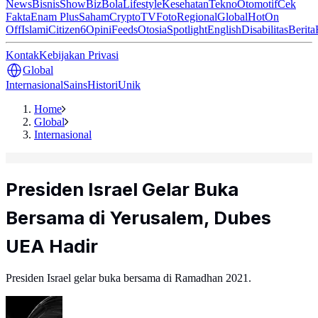
News
Bisnis
ShowBiz
Bola
Lifestyle
Kesehatan
Tekno
Otomotif
Cek
Fakta
Enam Plus
Saham
Crypto
TV
Foto
Regional
Global
Hot
On
Off
Islami
Citizen6
Opini
Feeds
Otosia
Spotlight
English
Disabilitas
Berita
Kontak
Kebijakan Privasi
Global
Internasional
Sains
Histori
Unik
Home
Global
Internasional
Presiden Israel Gelar Buka
Bersama di Yerusalem, Dubes
UEA Hadir
Presiden Israel gelar buka bersama di Ramadhan 2021.