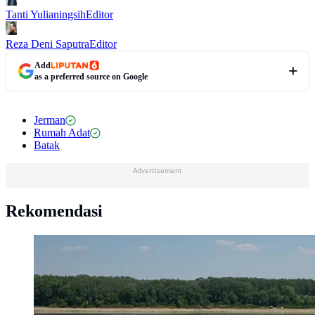
Tanti Yulianingsih
Editor
Reza Deni Saputra
Editor
Add
as a preferred source on Google
Jerman
Rumah Adat
Batak
Advertisement
Rekomendasi