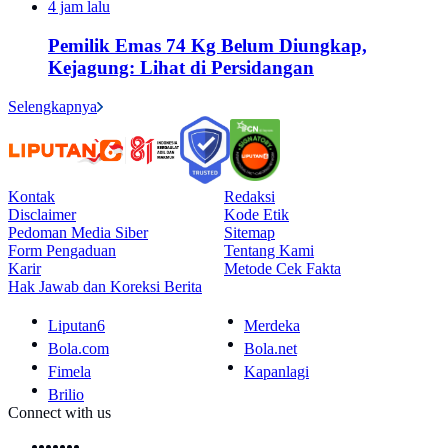
4 jam lalu
Pemilik Emas 74 Kg Belum Diungkap,
Kejagung: Lihat di Persidangan
Selengkapnya
Kontak
Redaksi
Disclaimer
Kode Etik
Pedoman Media Siber
Sitemap
Form Pengaduan
Tentang Kami
Karir
Metode Cek Fakta
Hak Jawab dan Koreksi Berita
Liputan6
Merdeka
Bola.com
Bola.net
Fimela
Kapanlagi
Brilio
Connect with us