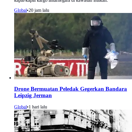
kapal-kapal kargo antarnegara di kawasan Balkan.
Global
•
20 jam lalu
Drone Bermuatan Peledak Gegerkan Bandara
Leipzig Jerman
Global
•
1 hari lalu