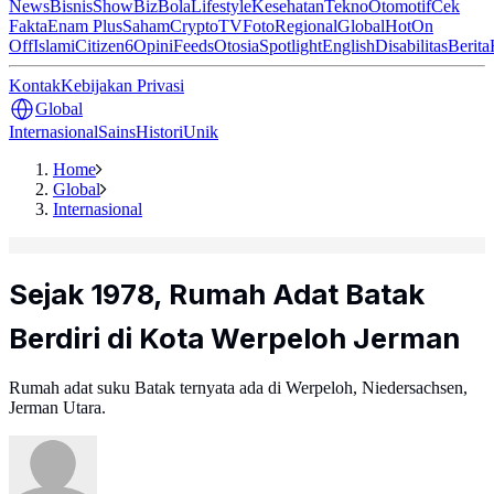
News
Bisnis
ShowBiz
Bola
Lifestyle
Kesehatan
Tekno
Otomotif
Cek
Fakta
Enam Plus
Saham
Crypto
TV
Foto
Regional
Global
Hot
On
Off
Islami
Citizen6
Opini
Feeds
Otosia
Spotlight
English
Disabilitas
Berita
Kontak
Kebijakan Privasi
Global
Internasional
Sains
Histori
Unik
Home
Global
Internasional
Sejak 1978, Rumah Adat Batak
Berdiri di Kota Werpeloh Jerman
Rumah adat suku Batak ternyata ada di Werpeloh, Niedersachsen,
Jerman Utara.