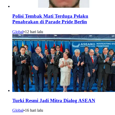
Polisi Tembak Mati Terduga Pelaku
Penabrakan di Parade Pride Berlin
Global
•
12 hari lalu
Turki Resmi Jadi Mitra Dialog ASEAN
Global
•
16 hari lalu