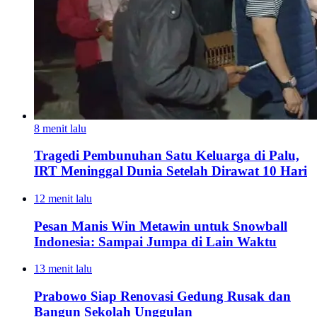
8 menit lalu
Tragedi Pembunuhan Satu Keluarga di Palu,
IRT Meninggal Dunia Setelah Dirawat 10 Hari
12 menit lalu
Pesan Manis Win Metawin untuk Snowball
Indonesia: Sampai Jumpa di Lain Waktu
13 menit lalu
Prabowo Siap Renovasi Gedung Rusak dan
Bangun Sekolah Unggulan