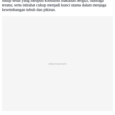
hidup sehat yang meliputi konsumsi makanan bergizi, olahraga
teratur, serta istirahat cukup menjadi kunci utama dalam menjaga
keseimbangan tubuh dan pikiran.
Advertisement