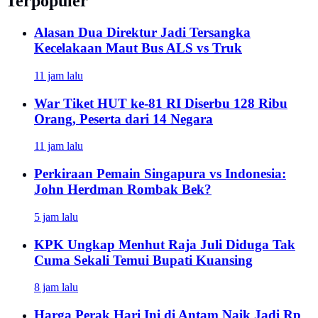
Terpopuler
Alasan Dua Direktur Jadi Tersangka
Kecelakaan Maut Bus ALS vs Truk
11 jam lalu
War Tiket HUT ke-81 RI Diserbu 128 Ribu
Orang, Peserta dari 14 Negara
11 jam lalu
Perkiraan Pemain Singapura vs Indonesia:
John Herdman Rombak Bek?
5 jam lalu
KPK Ungkap Menhut Raja Juli Diduga Tak
Cuma Sekali Temui Bupati Kuansing
8 jam lalu
Harga Perak Hari Ini di Antam Naik Jadi Rp