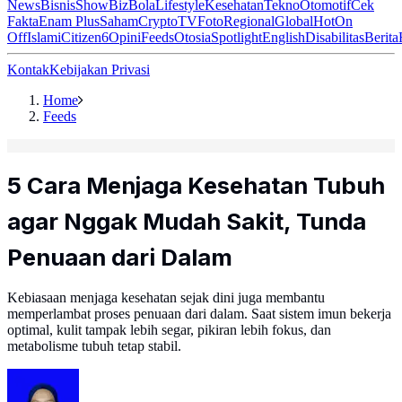
News
Bisnis
ShowBiz
Bola
Lifestyle
Kesehatan
Tekno
Otomotif
Cek
Fakta
Enam Plus
Saham
Crypto
TV
Foto
Regional
Global
Hot
On
Off
Islami
Citizen6
Opini
Feeds
Otosia
Spotlight
English
Disabilitas
Berita
Kontak
Kebijakan Privasi
Home
Feeds
5 Cara Menjaga Kesehatan Tubuh
agar Nggak Mudah Sakit, Tunda
Penuaan dari Dalam
Kebiasaan menjaga kesehatan sejak dini juga membantu
memperlambat proses penuaan dari dalam. Saat sistem imun bekerja
optimal, kulit tampak lebih segar, pikiran lebih fokus, dan
metabolisme tubuh tetap stabil.