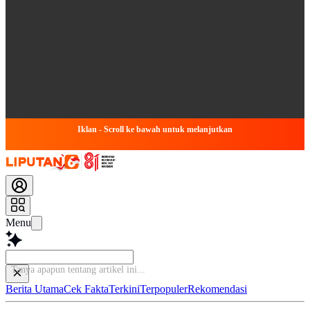
Iklan - Scroll ke bawah untuk melanjutkan
Menu
Tanya a
Berita Utama
Cek Fakta
Terkini
Terpopuler
Rekomendasi