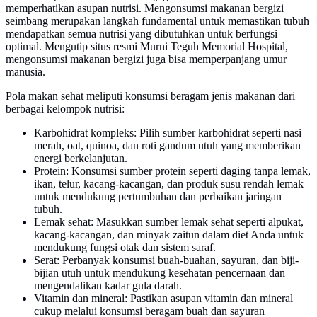
memperhatikan asupan nutrisi. Mengonsumsi makanan bergizi
seimbang merupakan langkah fundamental untuk memastikan tubuh
mendapatkan semua nutrisi yang dibutuhkan untuk berfungsi
optimal. Mengutip situs resmi Murni Teguh Memorial Hospital,
mengonsumsi makanan bergizi juga bisa memperpanjang umur
manusia.
Pola makan sehat meliputi konsumsi beragam jenis makanan dari
berbagai kelompok nutrisi:
Karbohidrat kompleks: Pilih sumber karbohidrat seperti nasi
merah, oat, quinoa, dan roti gandum utuh yang memberikan
energi berkelanjutan.
Protein: Konsumsi sumber protein seperti daging tanpa lemak,
ikan, telur, kacang-kacangan, dan produk susu rendah lemak
untuk mendukung pertumbuhan dan perbaikan jaringan
tubuh.
Lemak sehat: Masukkan sumber lemak sehat seperti alpukat,
kacang-kacangan, dan minyak zaitun dalam diet Anda untuk
mendukung fungsi otak dan sistem saraf.
Serat: Perbanyak konsumsi buah-buahan, sayuran, dan biji-
bijian utuh untuk mendukung kesehatan pencernaan dan
mengendalikan kadar gula darah.
Vitamin dan mineral: Pastikan asupan vitamin dan mineral
cukup melalui konsumsi beragam buah dan sayuran