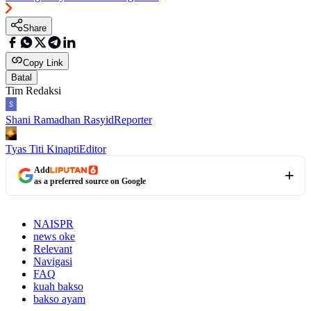
Share
Copy Link
Batal
Tim Redaksi
Shani Ramadhan Rasyid
Reporter
Tyas Titi Kinapti
Editor
Add
as a preferred source on Google
NAISPR
news oke
Relevant
Navigasi
FAQ
kuah bakso
bakso ayam