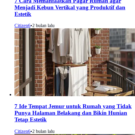
7 Cara Memanfaatkan Pagar Rumah agar
Menjadi Kebun Vertikal yang Produktif dan
Estetik
Citizen6
•
2 bulan lalu
7 Ide Tempat Jemur untuk Rumah yang Tidak
Punya Halaman Belakang dan Bikin Hunian
Tetap Estetik
Citizen6
•
2 bulan lalu