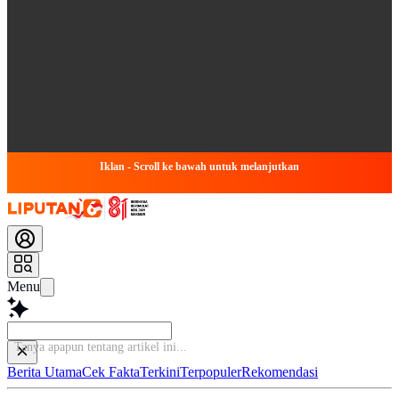
Iklan - Scroll ke bawah untuk melanjutkan
Menu
B
Berita Utama
Cek Fakta
Terkini
Terpopuler
Rekomendasi