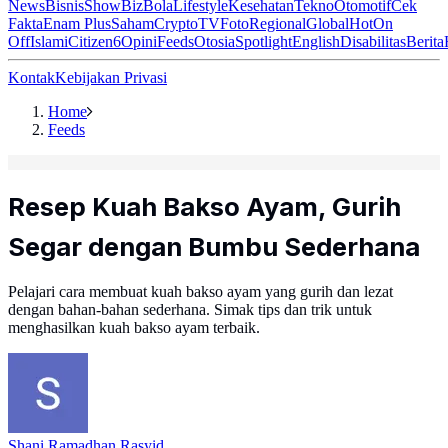
News
Bisnis
ShowBiz
Bola
Lifestyle
Kesehatan
Tekno
Otomotif
Cek
Fakta
Enam Plus
Saham
Crypto
TV
Foto
Regional
Global
Hot
On
Off
Islami
Citizen6
Opini
Feeds
Otosia
Spotlight
English
Disabilitas
Berita
Kontak
Kebijakan Privasi
Home
Feeds
Resep Kuah Bakso Ayam, Gurih
Segar dengan Bumbu Sederhana
Pelajari cara membuat kuah bakso ayam yang gurih dan lezat
dengan bahan-bahan sederhana. Simak tips dan trik untuk
menghasilkan kuah bakso ayam terbaik.
Shani Ramadhan Rasyid