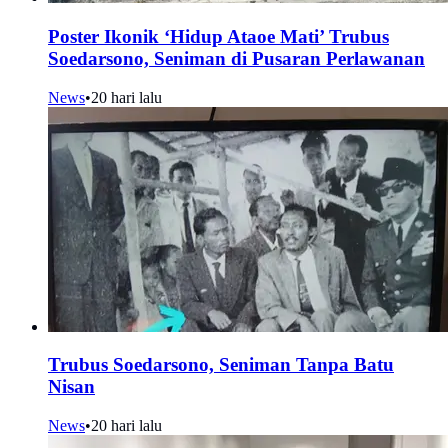
Poster Ikonik ‘Hidup Ataoe Mati’ Trubus
Soedarsono, Seniman di Pusaran Perlawanan
News
•
20 hari lalu
Trubus Soedarsono, Seniman Tanpa Batu
Nisan
News
•
20 hari lalu