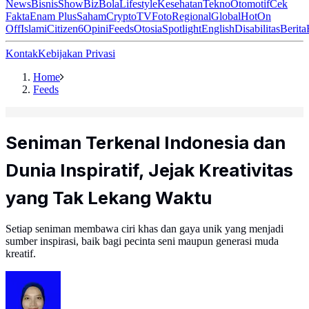
News
Bisnis
ShowBiz
Bola
Lifestyle
Kesehatan
Tekno
Otomotif
Cek
Fakta
Enam Plus
Saham
Crypto
TV
Foto
Regional
Global
Hot
On
Off
Islami
Citizen6
Opini
Feeds
Otosia
Spotlight
English
Disabilitas
Berita
Kontak
Kebijakan Privasi
Home
Feeds
Seniman Terkenal Indonesia dan
Dunia Inspiratif, Jejak Kreativitas
yang Tak Lekang Waktu
Setiap seniman membawa ciri khas dan gaya unik yang menjadi
sumber inspirasi, baik bagi pecinta seni maupun generasi muda
kreatif.