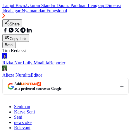
Lanjut Baca:
Ukuran Standar Dapur: Panduan Lengkap Dimensi
Ideal agar Nyaman dan Fungsional
Share
Copy Link
Batal
Tim Redaksi
Rizka Nur Laily Muallifa
Reporter
Alieza Nurulita
Editor
Add
as a preferred source on Google
Seniman
Karya Seni
Seni
news oke
Relevant