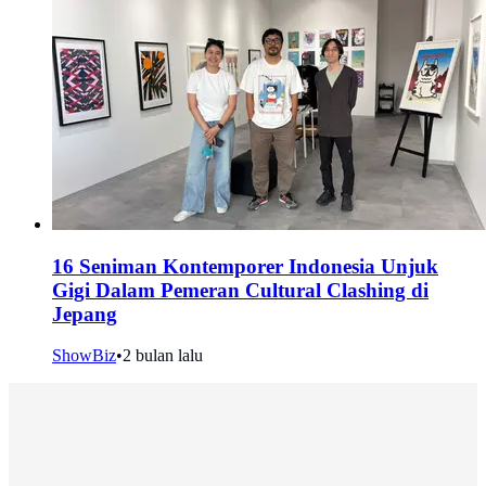
16 Seniman Kontemporer Indonesia Unjuk
Gigi Dalam Pemeran Cultural Clashing di
Jepang
ShowBiz
•
2 bulan lalu