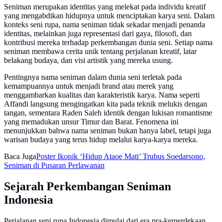
Seniman merupakan identitas yang melekat pada individu kreatif
yang mengabdikan hidupnya untuk menciptakan karya seni. Dalam
konteks seni rupa, nama seniman tidak sekadar menjadi penanda
identitas, melainkan juga representasi dari gaya, filosofi, dan
kontribusi mereka terhadap perkembangan dunia seni. Setiap nama
seniman membawa cerita unik tentang perjalanan kreatif, latar
belakang budaya, dan visi artistik yang mereka usung.
Pentingnya nama seniman dalam dunia seni terletak pada
kemampuannya untuk menjadi brand atau merek yang
menggambarkan kualitas dan karakteristik karya. Nama seperti
Affandi langsung mengingatkan kita pada teknik melukis dengan
tangan, sementara Raden Saleh identik dengan lukisan romantisme
yang memadukan unsur Timur dan Barat. Fenomena ini
menunjukkan bahwa nama seniman bukan hanya label, tetapi juga
warisan budaya yang terus hidup melalui karya-karya mereka.
Baca Juga
Poster Ikonik ‘Hidup Ataoe Mati’ Trubus Soedarsono,
Seniman di Pusaran Perlawanan
Sejarah Perkembangan Seniman
Indonesia
Perjalanan seni rupa Indonesia dimulai dari era pra-kemerdekaan