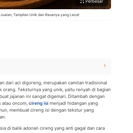
Perbesar
 Jualan, Tampilan Unik dan Rasanya yang Lezat
SUBMIT REVIEW
si
an dari aci digoreng, merupakan camilan tradisional
 orang. Teksturnya yang unik, yaitu renyah di bagian
buat jajanan ini sangat digemari. Ditambah dengan
as atau oncom,
cireng isi
menjadi hidangan yang
mun, membuat cireng isi dengan tekstur yang
an.
sia di balik adonan cireng yang anti gagal dan cara
 Garing di Luar Kenyal di Dalam