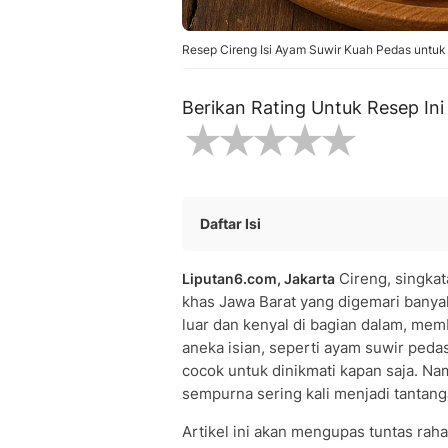
Resep Cireng Isi Ayam Suwir Kuah Pedas untuk
Berikan Rating Untuk Resep Ini
Daftar Isi
Bahan-bahan untuk Membuat Cireng I
Cireng, singkat
Liputan6.com, Jakarta
• Bahan Adonan Cireng:
khas Jawa Barat yang digemari banyak
• Bahan Isian Ayam Suwir:
luar dan kenyal di bagian dalam, mem
Langkah-langkah Membuat Cireng Isi
aneka isian, seperti ayam suwir ped
• Cara Membuat Isian Ayam Suwir:
cocok untuk dinikmati kapan saja. Na
• Cara Membuat Adonan Cireng:
sempurna sering kali menjadi tantang
• Cara Menggoreng Cireng:
Artikel ini akan mengupas tuntas raha
Trik Rahasia Membuat Cireng Isi yang