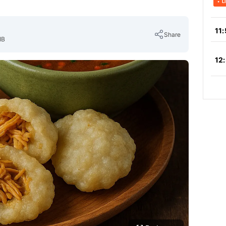
Share
IB
Copy Link