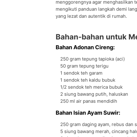
menggorengnya agar menghasilkan tek
Variasi Isian Cireng
mengikuti panduan langkah demi lang
Perbedaan Cireng Isi dengan Cireng T
yang lezat dan autentik di rumah.
Pertanyaan seputar Cireng Isi
Bahan-bahan untuk Me
Bahan Adonan Cireng:
250 gram tepung tapioka (aci)
50 gram tepung terigu
1 sendok teh garam
1 sendok teh kaldu bubuk
1/2 sendok teh merica bubuk
2 siung bawang putih, haluskan
250 ml air panas mendidih
Bahan Isian Ayam Suwir:
250 gram daging ayam, rebus dan 
5 siung bawang merah, cincang hal