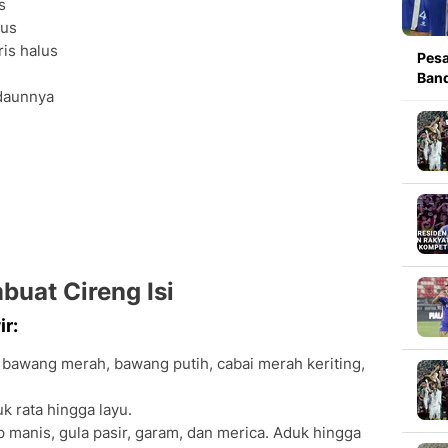
s
lus
ris halus
Pesa
Band
 daunnya
uat Cireng Isi
r:
s bawang merah, bawang putih, cabai merah keriting,
k rata hingga layu.
manis, gula pasir, garam, dan merica. Aduk hingga