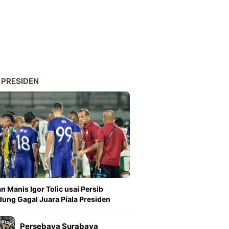
Sport
Berita Bola Terkini, Ja
Klasemen, Hasil Liga
 PRESIDEN
n Manis Igor Tolic usai Persib
ung Gagal Juara Piala Presiden
Persebaya Surabaya