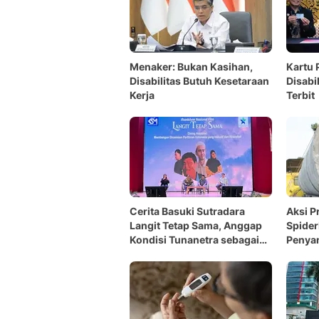
Menaker: Bukan Kasihan,
Kartu
Disabilitas Butuh Kesetaraan
Disabi
Kerja
Terbit
Cerita Basuki Sutradara
Aksi P
Langit Tetap Sama, Anggap
Spide
Kondisi Tunanetra sebagai
Penyan
Kelebihan
Menye