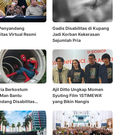
 Penyandang
Gadis Disabilitas di Kupang
litas Virtual Resmi
Jadi Korban Kekerasan
Sejumlah Pria
ria Berkostum
Ajil Ditto Ungkap Momen
rMan Bantu
Syuting Film 'ISTIMEWA'
dang Disabilitas
yang Bikin Nangis
berang Jalan