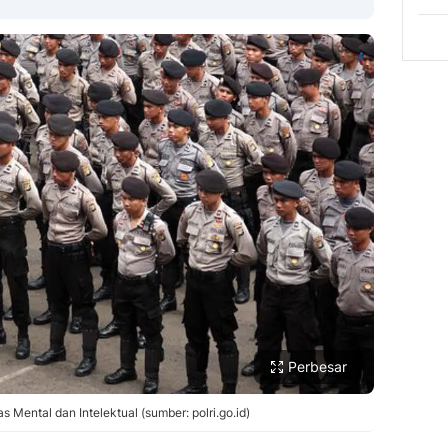
Copy Link
Perbesar
s Mental dan Intelektual (sumber: polri.go.id)