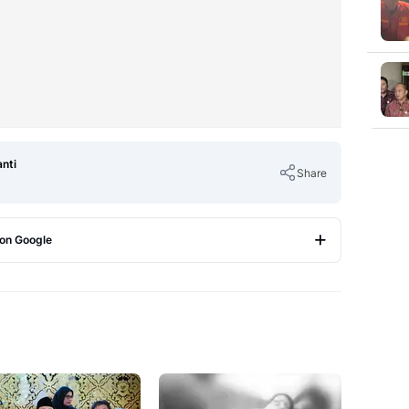
nti
Share
 on Google
Copy Link