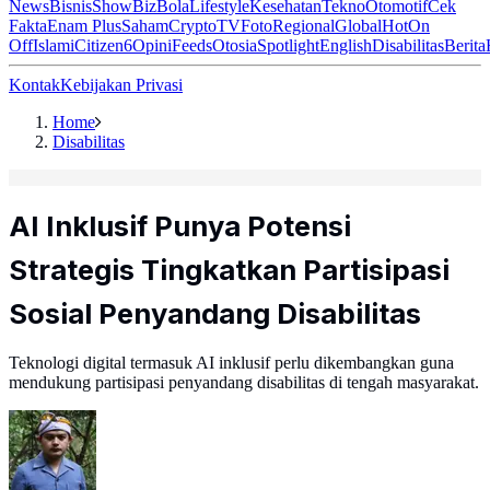
News
Bisnis
ShowBiz
Bola
Lifestyle
Kesehatan
Tekno
Otomotif
Cek
Fakta
Enam Plus
Saham
Crypto
TV
Foto
Regional
Global
Hot
On
Off
Islami
Citizen6
Opini
Feeds
Otosia
Spotlight
English
Disabilitas
Berita
Kontak
Kebijakan Privasi
Home
Disabilitas
AI Inklusif Punya Potensi
Strategis Tingkatkan Partisipasi
Sosial Penyandang Disabilitas
Teknologi digital termasuk AI inklusif perlu dikembangkan guna
mendukung partisipasi penyandang disabilitas di tengah masyarakat.