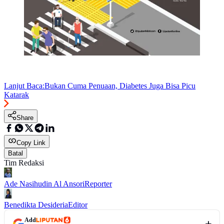
Lanjut Baca:
Bukan Cuma Penuaan, Diabetes Juga Bisa Picu
Katarak
Share
Copy Link
Batal
Tim Redaksi
Ade Nasihudin Al Ansori
Reporter
Benedikta Desideria
Editor
Add