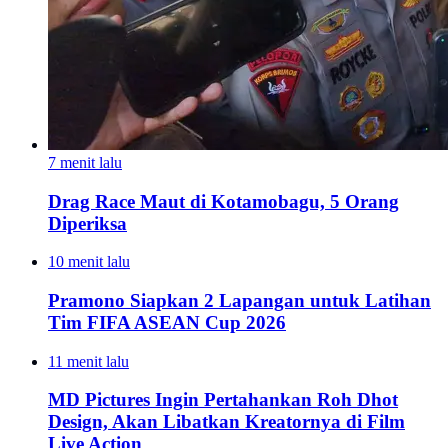
7 menit lalu
Drag Race Maut di Kotamobagu, 5 Orang
Diperiksa
10 menit lalu
Pramono Siapkan 2 Lapangan untuk Latihan
Tim FIFA ASEAN Cup 2026
11 menit lalu
MD Pictures Ingin Pertahankan Roh Dhot
Design, Akan Libatkan Kreatornya di Film
Live Action