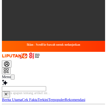
Iklan - Scroll ke bawah untuk melanjutkan
Menu
Tanya a
Berita Utama
Cek Fakta
Terkini
Terpopuler
Rekomendasi