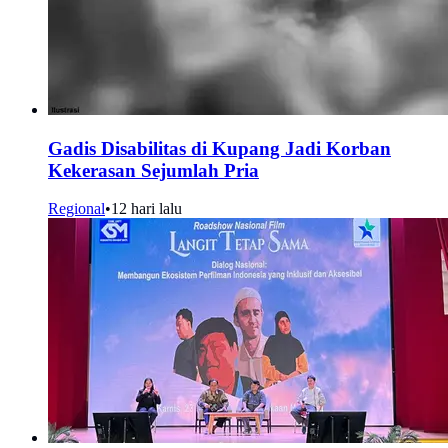
Gadis Disabilitas di Kupang Jadi Korban
Kekerasan Sejumlah Pria
Regional
•
12 hari lalu