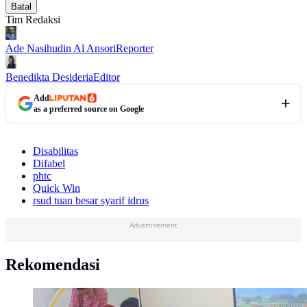
Batal
Tim Redaksi
Ade Nasihudin Al Ansori
Reporter
Benedikta Desideria
Editor
Add
as a preferred source on Google
Disabilitas
Difabel
phtc
Quick Win
rsud tuan besar syarif idrus
Advertisement
Rekomendasi