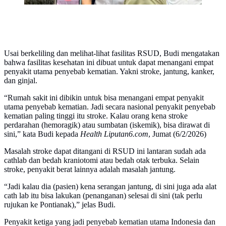
Usai berkeliling dan melihat-lihat fasilitas RSUD, Budi mengatakan
bahwa fasilitas kesehatan ini dibuat untuk dapat menangani empat
penyakit utama penyebab kematian. Yakni stroke, jantung, kanker,
dan ginjal.
“Rumah sakit ini dibikin untuk bisa menangani empat penyakit
utama penyebab kematian. Jadi secara nasional penyakit penyebab
kematian paling tinggi itu stroke. Kalau orang kena stroke
perdarahan (hemoragik) atau sumbatan (iskemik), bisa dirawat di
sini,” kata Budi kepada
Health Liputan6.com
, Jumat (6/2/2026)
Masalah stroke dapat ditangani di RSUD ini lantaran sudah ada
cathlab dan bedah kraniotomi atau bedah otak terbuka. Selain
stroke, penyakit berat lainnya adalah masalah jantung.
“Jadi kalau dia (pasien) kena serangan jantung, di sini juga ada alat
cath lab itu bisa lakukan (penanganan) selesai di sini (tak perlu
rujukan ke Pontianak),” jelas Budi.
Penyakit ketiga yang jadi penyebab kematian utama Indonesia dan