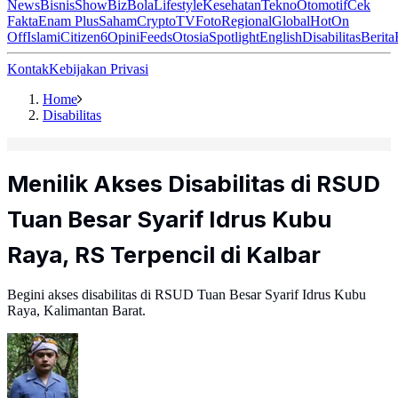
News
Bisnis
ShowBiz
Bola
Lifestyle
Kesehatan
Tekno
Otomotif
Cek
Fakta
Enam Plus
Saham
Crypto
TV
Foto
Regional
Global
Hot
On
Off
Islami
Citizen6
Opini
Feeds
Otosia
Spotlight
English
Disabilitas
Berita
Kontak
Kebijakan Privasi
Home
Disabilitas
Menilik Akses Disabilitas di RSUD
Tuan Besar Syarif Idrus Kubu
Raya, RS Terpencil di Kalbar
Begini akses disabilitas di RSUD Tuan Besar Syarif Idrus Kubu
Raya, Kalimantan Barat.