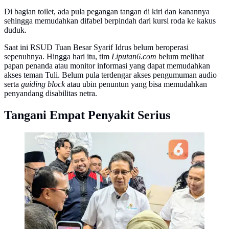
Di bagian toilet, ada pula pegangan tangan di kiri dan kanannya
sehingga memudahkan difabel berpindah dari kursi roda ke kakus
duduk.
Saat ini RSUD Tuan Besar Syarif Idrus belum beroperasi
sepenuhnya. Hingga hari itu, tim
Liputan6.com
belum melihat
papan penanda atau monitor informasi yang dapat memudahkan
akses teman Tuli. Belum pula terdengar akses pengumuman audio
serta
guiding block
atau ubin penuntun yang bisa memudahkan
penyandang disabilitas netra.
Tangani Empat Penyakit Serius
Menkes Budi Tinjau Akses Disabilitas di RSUD Tuan
Besar Syarif Idrus Kubu Raya, RS Terpencil Program
Quick Win, Kalimantan Barat, Jumat (6/2/2026). Foto:
Liputan6.com/Ade Nasihudin.