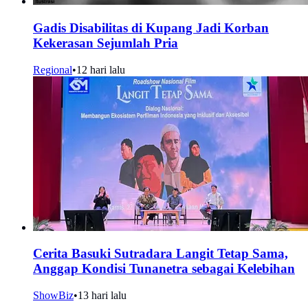
Gadis Disabilitas di Kupang Jadi Korban
Kekerasan Sejumlah Pria
Regional
•
12 hari lalu
Cerita Basuki Sutradara Langit Tetap Sama,
Anggap Kondisi Tunanetra sebagai Kelebihan
ShowBiz
•
13 hari lalu