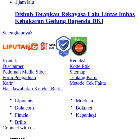
1 jam lalu
Dishub Terapkan Rekayasa Lalu Lintas Imbas
Kebakaran Gedung Bapenda DKI
Selengkapnya
Kontak
Redaksi
Disclaimer
Kode Etik
Pedoman Media Siber
Sitemap
Form Pengaduan
Tentang Kami
Karir
Metode Cek Fakta
Hak Jawab dan Koreksi Berita
Liputan6
Merdeka
Bola.com
Bola.net
Fimela
Kapanlagi
Brilio
Connect with us