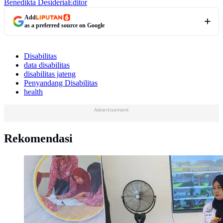
Benedikta Desideria
Editor
Add
as a preferred source on Google
Disabilitas
data disabilitas
disabilitas jateng
Penyandang Disabilitas
health
Advertisement
Rekomendasi