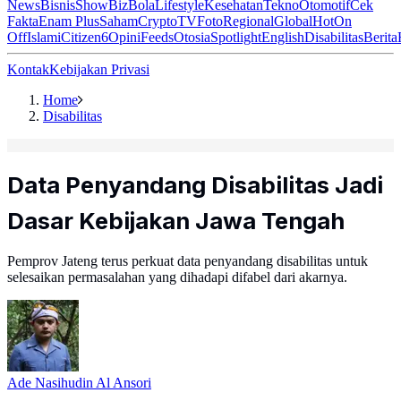
News
Bisnis
ShowBiz
Bola
Lifestyle
Kesehatan
Tekno
Otomotif
Cek
Fakta
Enam Plus
Saham
Crypto
TV
Foto
Regional
Global
Hot
On
Off
Islami
Citizen6
Opini
Feeds
Otosia
Spotlight
English
Disabilitas
Berita
Kontak
Kebijakan Privasi
Home
Disabilitas
Data Penyandang Disabilitas Jadi
Dasar Kebijakan Jawa Tengah
Pemprov Jateng terus perkuat data penyandang disabilitas untuk
selesaikan permasalahan yang dihadapi difabel dari akarnya.
Ade Nasihudin Al Ansori