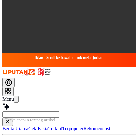
Iklan - Scroll ke bawah untuk melanjutkan
Menu
Tanya apapun tentang artikel ini...
Berita Utama
Cek Fakta
Terkini
Terpopuler
Rekomendasi