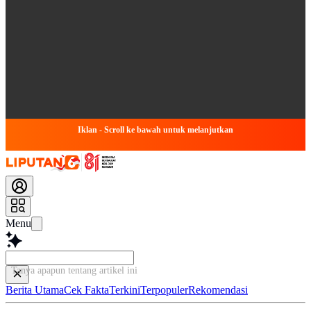
Iklan - Scroll ke bawah untuk melanjutkan
Menu
Tanya apapun tentang artikel ini...
Berita Utama
Cek Fakta
Terkini
Terpopuler
Rekomendasi