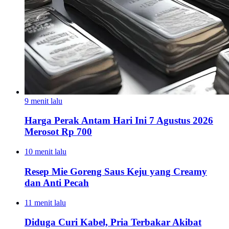
9 menit lalu
Harga Perak Antam Hari Ini 7 Agustus 2026
Merosot Rp 700
10 menit lalu
Resep Mie Goreng Saus Keju yang Creamy
dan Anti Pecah
11 menit lalu
Diduga Curi Kabel, Pria Terbakar Akibat