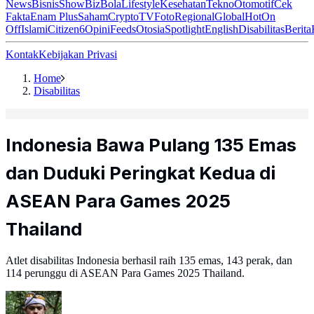
News
Bisnis
ShowBiz
Bola
Lifestyle
Kesehatan
Tekno
Otomotif
Cek
Fakta
Enam Plus
Saham
Crypto
TV
Foto
Regional
Global
Hot
On
Off
Islami
Citizen6
Opini
Feeds
Otosia
Spotlight
English
Disabilitas
Berita
Kontak
Kebijakan Privasi
Home
Disabilitas
Indonesia Bawa Pulang 135 Emas
dan Duduki Peringkat Kedua di
ASEAN Para Games 2025
Thailand
Atlet disabilitas Indonesia berhasil raih 135 emas, 143 perak, dan
114 perunggu di ASEAN Para Games 2025 Thailand.