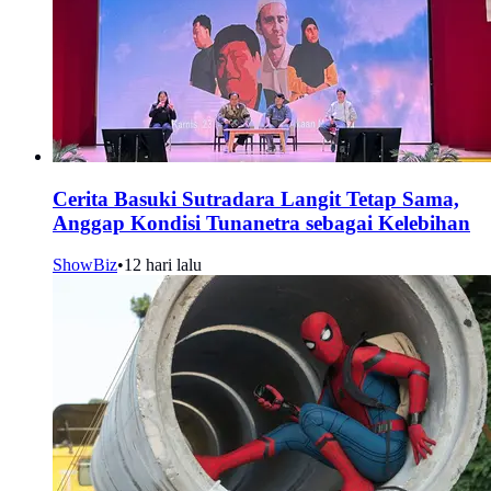
Cerita Basuki Sutradara Langit Tetap Sama,
Anggap Kondisi Tunanetra sebagai Kelebihan
ShowBiz
•
12 hari lalu