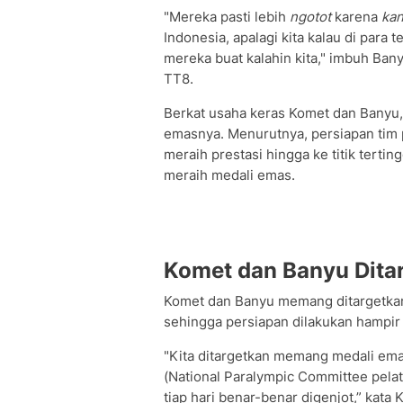
"Mereka pasti lebih
ngotot
karena
ka
Indonesia, apalagi kita kalau di para 
mereka buat kalahin kita," imbuh Ba
TT8.
Berkat usaha keras Komet dan Banyu
emasnya. Menurutnya, persiapan tim 
meraih prestasi hingga ke titik terti
meraih medali emas.
Komet dan Banyu Dita
Komet dan Banyu memang ditargetkan
sehingga persiapan dilakukan hampir
"Kita ditargetkan memang medali emas
(National Paralympic Committee pelatn
tiap hari benar-benar digenjot,” kata