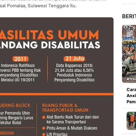
asal Pomalaa, Sulawesi Tenggara itu.
BERI
Cara
Anxi
Pem