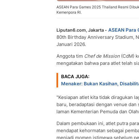
ASEAN Para Games 2025 Thailand Resmi Dibuka
Kemenpora RI.
ASEAN Para 
Liputan6.com, Jakarta -
80th Birthday Anniversary Stadium, 
Januari 2026.
Anggota tim
Chef de Mission
(CdM) ko
mengatakan bahwa para atlet telah s
BACA JUGA:
Menaker: Bukan Kasihan, Disabilit
"Kesiapan atlet kita tidak diragukan 
baru, beradaptasi dengan venue dan
laman Kementerian Pemuda dan Olah
Dalam pembukaan ini, atlet putra par
mendapat kehormatan sebagai pemba
menjadi momen istimewa sebelum pe