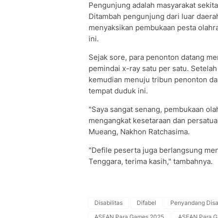
Pengunjung adalah masyarakat sekitar
Ditambah pengunjung dari luar daer
menyaksikan pembukaan pesta olahraga
ini.
Sejak sore, para penonton datang mem
pemindai x-ray satu per satu. Setel
kemudian menuju tribun penonton dan
tempat duduk ini.
"Saya sangat senang, pembukaan olah
mengangkat kesetaraan dan persatua
Mueang, Nakhon Ratchasima.
"Defile peserta juga berlangsung men
Tenggara, terima kasih," tambahnya.
Disabilitas
Difabel
Penyandang Disab
ASEAN Para Games 2025
ASEAN Para G