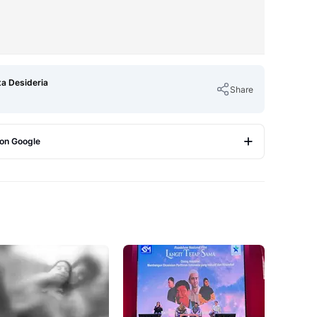
ta Desideria
Share
 on Google
Copy Link