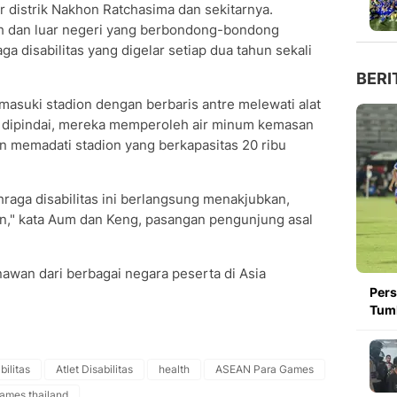
 distrik Nakhon Ratchasima dan sekitarnya.
ah dan luar negeri yang berbondong-bondong
 disabilitas yang digelar setiap dua tahun sekali
BERI
asuki stadion dengan berbaris antre melewati alat
ah dipindai, mereka memperoleh air minum kemasan
 memadati stadion yang berkapasitas 20 ribu
raga disabilitas ini berlangsung menakjubkan,
n," kata Aum dan Keng, pasangan pengunjung asal
awan dari berbagai negara peserta di Asia
Pers
Tumb
ilitas
Atlet Disabilitas
health
ASEAN Para Games
ames thailand