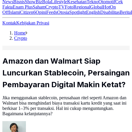
News
Bisnis
ShowBiz
Bola
Lifestyle
Kesehatan
Tekno
Otomotif
Cek
Fakta
Enam Plus
Saham
Crypto
TV
Foto
Regional
Global
Hot
On
Off
Islami
Citizen6
Opini
Feeds
Otosia
Spotlight
English
Disabilitas
Berita
Kontak
Kebijakan Privasi
Home
Crypto
Amazon dan Walmart Siap
Luncurkan Stablecoin, Persaingan
Pembayaran Digital Makin Ketat?
Jika menggunakan stablecoin, perusahaan ritel seperti Amazon dan
Walmart bisa menghindari biaya transaksi kartu kredit yang saat ini
berkisar 1–3% per transaksi. Hal ini cukup menguntungkan.
Bagaimana kelanjutannya?