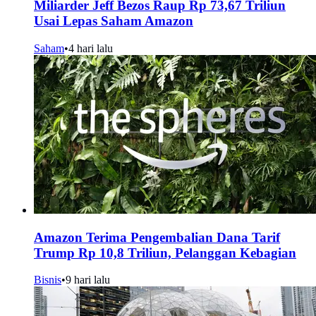
Miliarder Jeff Bezos Raup Rp 73,67 Triliun
Usai Lepas Saham Amazon
Saham
•
4 hari lalu
Amazon Terima Pengembalian Dana Tarif
Trump Rp 10,8 Triliun, Pelanggan Kebagian
Bisnis
•
9 hari lalu