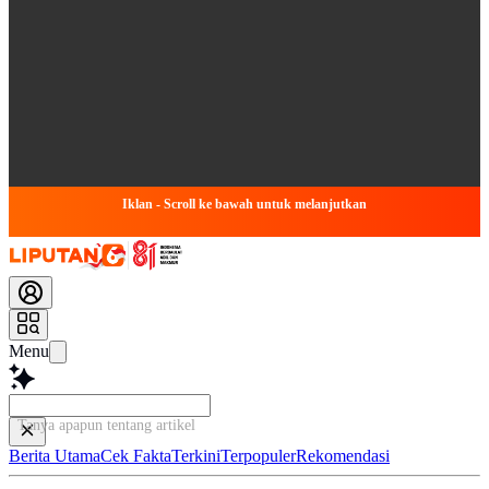
Iklan - Scroll ke bawah untuk melanjutkan
Menu
Tanya apapun tentang artikel ini...
Berita Utama
Cek Fakta
Terkini
Terpopuler
Rekomendasi