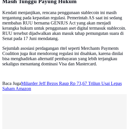
Masih Tunggu Payung Hukum
Kendati menjanjikan, rencana penggunaan stablecoin ini masih
tergantung pada kepastian regulasi. Pemerintah AS saat ini sedang
membahas RUU bernama GENIUS Act yang akan menjadi
kerangka hukum untuk penggunaan aset digital termasuk stablecoin.
RUU tersebut dijadwalkan akan masuk tahap pemungutan suara di
Senat pada 17 Juni mendatang.
Sejumlah asosiasi perdagangan ritel seperti Merchants Payments
Coalition juga ikut mendorong regulasi ini disahkan, karena dinilai
bisa menghadirkan alternatif pembayaran yang lebih terjangkau
sekaligus menantang dominasi Visa dan Mastercard.
Baca Juga
Miliarder Jeff Bezos Raup Rp 73,67 Triliun Usai Lepas
Saham Amazon