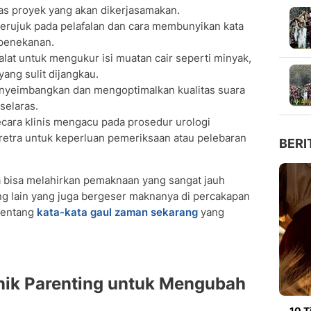
tas proyek yang akan dikerjasamakan.
rujuk pada pelafalan dan cara membunyikan kata
 penekanan.
alat untuk mengukur isi muatan cair seperti minyak,
yang sulit dijangkau.
yeimbangkan dan mengoptimalkan kualitas suara
selaras.
cara klinis mengacu pada prosedur urologi
etra untuk keperluan pemeriksaan atau pelebaran
BERI
ata bisa melahirkan pemaknaan yang sangat jauh
ng lain yang juga bergeser maknanya di percakapan
tentang
kata-kata gaul zaman sekarang
yang
nik Parenting untuk Mengubah
10 T