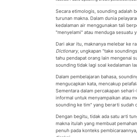
Secara etimologis, sounding adalah 
turunan makna. Dalam dunia pelayaran
kedalaman air menggunakan tali berpe
"menyelami" atau menduga sesuatu ya
Dari akar itu, maknanya melebar ke r
Dictionary
, ungkapan "take sounding
tahu pendapat orang lain mengenai su
sounding tidak lagi soal kedalaman la
Dalam pembelajaran bahasa, sounding
mengucapkan kata, mencakup pelafalan
Sementara dalam percakapan sehari-har
informal untuk menyampaikan atau me
sounding ke tim" yang berarti sudah di
Dengan begitu, tidak ada satu arti tun
makna itulah yang membuat pemahama
penuh pada konteks pembicaraannya, e