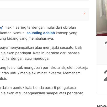
Asal Katanya
ng
" makin sering terdengar, mulai dari obrolan
gai Bidang
 kantor. Namun,
sounding adalah
konsep yang
untuk Mengubah Perilaku Anak
tung bidang yang membahasnya.
a Kerja
f
paya menyampaikan atau menjajaki sesuatu, baik
unding
njajakan pendapat. Kata ini berakar dari bahasa
ng?
nyi, terdengar, atau menduga.
orang tua untuk mengubah perilaku anak, oleh pekerja
?
rintah untuk menjajaki minat investor. Memahami
fsir.
g dalam bentuk kata benda berarti pengukuran
enjajakan atau pengambilan sampel atas pendapat