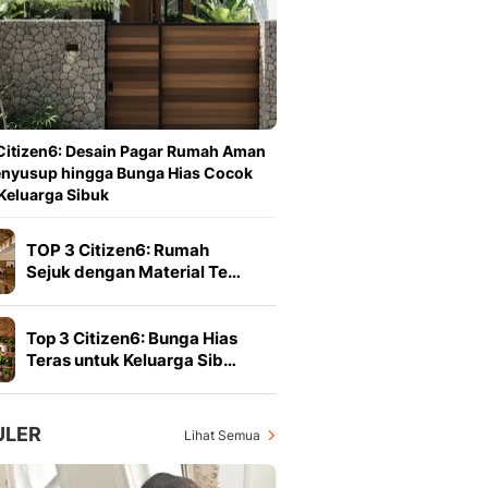
Berita Daerah Dan Peri
Terbaru
Global
Berita Internasional, Sa
Inspiratif, Unik, Dan M
Hot
Citizen6: Desain Pagar Rumah Aman
Hot Liputan6.com Menya
enyusup hingga Bunga Hias Cocok
Dan Terbaru
Keluarga Sibuk
On Off
On Off Liputan6: Sinop
TOP 3 Citizen6: Rumah
& Berita Bisnis Digital
Sejuk dengan Material Te…
Islami
Berita & Kajian Islami
Hikmah - Liputan6
Top 3 Citizen6: Bunga Hias
Citizen6
Teras untuk Keluarga Sib…
Berita Citizen6 - Medi
Liputan6.com
Opini
ULER
Lihat Semua
Opini Liputan6: Analis
Pandang Dan Perspekti