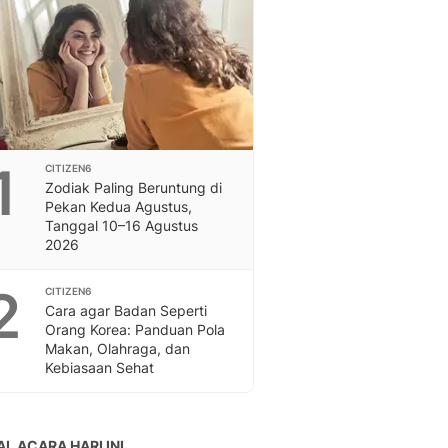
Feeds
Feeds Liputan6: Kumpul
Terbaru Harian
Otosia
Otosia
Spotlight
Berita Terkini, Kabar Te
1
CITIZEN6
Dan Dunia - Liputan6.
Zodiak Paling Beruntung di
English
Pekan Kedua Agustus,
Exploring Knowledge, T
Tanggal 10–16 Agustus
2026
En.Liputan6.com
Disabilitas
2
Disabilitas Berita Terkini
CITIZEN6
Cara agar Badan Seperti
Harian, Berita Terbaru,
Orang Korea: Panduan Pola
Berita
Makan, Olahraga, dan
Berita Hari Ini Politik,
Kebiasaan Sehat
Health
Kabar Berita Terbaru D
Diet, Herbal Terbaik