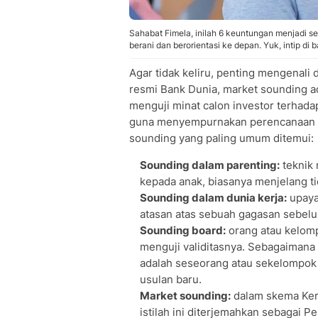
Sahabat Fimela, inilah 6 keuntungan menjadi se
berani dan berorientasi ke depan. Yuk, intip di 
Agar tidak keliru, penting mengenali d
resmi Bank Dunia, market sounding ad
menguji minat calon investor terha
guna menyempurnakan perencanaan da
sounding yang paling umum ditemui:
Sounding dalam parenting:
teknik 
kepada anak, biasanya menjelang t
Sounding dalam dunia kerja:
upaya 
atasan atas sebuah gagasan sebelu
Sounding board:
orang atau kelomp
menguji validitasnya. Sebagaimana 
adalah seseorang atau sekelompok 
usulan baru.
Market sounding:
dalam skema Ker
istilah ini diterjemahkan sebagai P