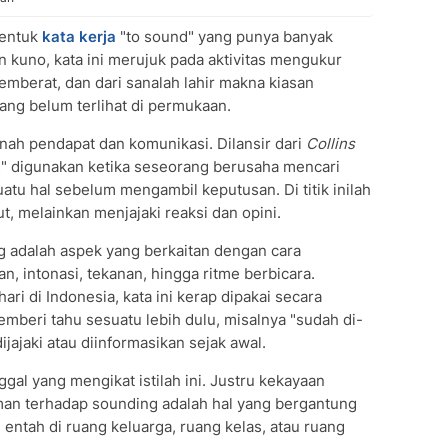
bentuk
kata kerja
"to sound" yang punya banyak
 kuno, kata ini merujuk pada aktivitas mengukur
mberat, dan dari sanalah lahir makna kiasan
ng belum terlihat di permukaan.
anah pendapat dan komunikasi. Dilansir dari
Collins
s" digunakan ketika seseorang berusaha mencari
atu hal sebelum mengambil keputusan. Di titik inilah
ut, melainkan menjajaki reaksi dan opini.
 adalah aspek yang berkaitan dengan cara
, intonasi, tekanan, hingga ritme berbicara.
i di Indonesia, kata ini kerap dipakai secara
mberi tahu sesuatu lebih dulu, misalnya "sudah di-
jajaki atau diinformasikan sejak awal.
ggal yang mengikat istilah ini. Justru kekayaan
n terhadap sounding adalah hal yang bergantung
ntah di ruang keluarga, ruang kelas, atau ruang