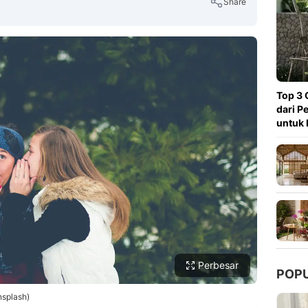
Share
Copy Link
Top 3 
dari P
untuk 
Perbesar
POP
nsplash)