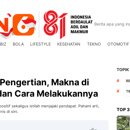
BIZ
BOLA
LIFESTYLE
KESEHATAN
TEKNO
OTOMOTIF
TOPIK
Pengertian, Makna di
#
R
 dan Cara Melakukannya
#
T
sitif sekaligus istilah menjajaki pendapat. Pahami arti,
TOP 3
is di sini.