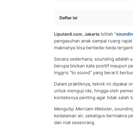
Daftar Isi
Sounding Adalah? Ini Pengertian dan 
Istilah "
soundi
Liputan6.com, Jakarta
Ragam Makna Sounding dalam Berba
pengasuhan anak sampai ruang rapat
Sounding sebagai Teknik Parenting 
maknanya bisa berbeda-beda tergan
Sounding Board dan Sounding di Duni
Cara Melakukan Sounding yang Efekti
Secara sederhana, sounding adalah u
Pertanyaan dan Jawaban Seputar So
berupa bisikan kata positif maupun pe
• Apa yang dimaksud dengan soundi
Inggris "to sound" yang berarti berbu
• Apa itu sounding dalam parenting?
Dalam praktiknya, teknik ini dipakai 
• Apa arti sounding dalam dunia kerja
untuk menguji ide, hingga oleh peme
konteksnya penting agar tidak salah ta
Mengutip
Merriam-Webster
, soundin
kedalaman air, sekaligus bermakna p
dan niat seseorang.