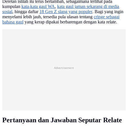
Deretan istilah itu terus bertambah, sebagaimana terlihat pada
kumpulan
kata-kata gaul WA
,
kata gaul jaman sekarang di media
sosial
, hingga daftar
18 Gen Z slang yang populer
. Bagi yang ingin
menyelami lebih jauh, tersedia pula ulasan tentang
cringe sebagai
bahasa gaul
yang kerap dipakai berbarengan dengan kata relate.
Advertisement
Pertanyaan dan Jawaban Seputar Relate