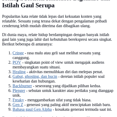
Istilah Gaul Serupa
Popularitas kata relate tidak lepas dari kekuatan konten yang
relatable. Sesuatu yang terasa dekat dengan pengalaman pribadi
cenderung lebih mudah diterima dan dibagikan ulang.
Di dunia maya, relate hidup berdampingan dengan banyak istilah
gaul lain yang juga lahir dari kebutuhan berekspresi secara singkat.
Berikut beberapa di antaranya:
Cringe
- rasa malu atau geli saat melihat sesuatu yang
canggung.
POV
- singkatan point of view untuk mengajak audiens
membayangkan suatu situasi.
Healing
- aktivitas memulihkan diri dan melepas penat.
Gabut, ghosting, dan bucin
- deretan istilah populer soal
keseharian dan hubungan.
Backburner
- seseorang yang dijadikan pilihan kedua.
Plenger
- sebutan untuk karakter atau perilaku yang dianggap
unik.
Freaky
- menggambarkan sifat yang tidak biasa.
Gen Z
- generasi yang paling aktif menciptakan istilah baru.
Bahasa gaul Gen Alpha
- kosakata generasi termuda saat ini.