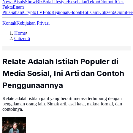
News
Bisnis
ShowBiz
Bola
Lifestyle
Kesehatan
Tekno
Otomotif
Cek
Fakta
Enam
Plus
Saham
Crypto
TV
Foto
Regional
Global
Hot
Islami
Citizen6
Opini
Fee
Kontak
Kebijakan Privasi
Home
Citizen6
Relate Adalah Istilah Populer di
Media Sosial, Ini Arti dan Contoh
Penggunaannya
Relate adalah istilah gaul yang berarti merasa terhubung dengan
pengalaman orang lain. Simak arti, asal kata, makna formal, dan
contohnya.