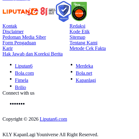
Kontak
Redaksi
Disclaimer
Kode Etik
Pedoman Media Siber
Sitemap
Form Pengaduan
Tentang Kami
Karir
Metode Cek Fakta
Hak Jawab dan Koreksi Berita
Liputan6
Merdeka
Bola.com
Bola.net
Fimela
Kapanlagi
Brilio
Connect with us
Copyright © 2026
Liputan6.com
KLY KapanLagi Youniverse All Right Reserved.