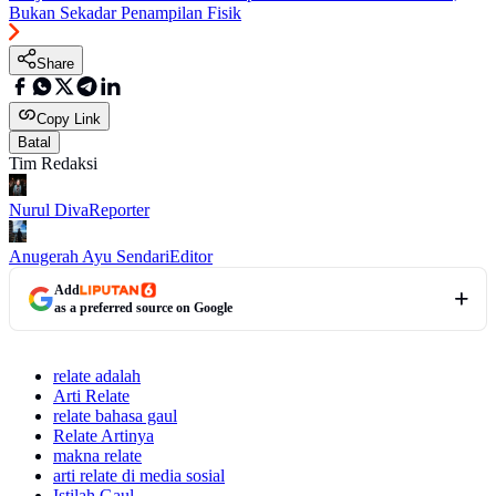
Bukan Sekadar Penampilan Fisik
Share
Copy Link
Batal
Tim Redaksi
Nurul Diva
Reporter
Anugerah Ayu Sendari
Editor
Add
as a preferred source on Google
relate adalah
Arti Relate
relate bahasa gaul
Relate Artinya
makna relate
arti relate di media sosial
Istilah Gaul