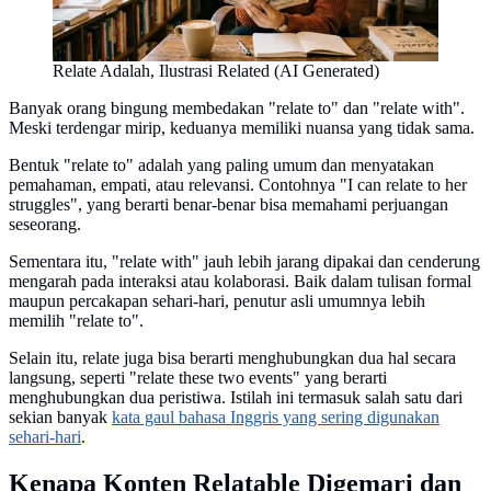
Relate Adalah, Ilustrasi Related (AI Generated)
Banyak orang bingung membedakan "relate to" dan "relate with".
Meski terdengar mirip, keduanya memiliki nuansa yang tidak sama.
Bentuk "relate to" adalah yang paling umum dan menyatakan
pemahaman, empati, atau relevansi. Contohnya "I can relate to her
struggles", yang berarti benar-benar bisa memahami perjuangan
seseorang.
Sementara itu, "relate with" jauh lebih jarang dipakai dan cenderung
mengarah pada interaksi atau kolaborasi. Baik dalam tulisan formal
maupun percakapan sehari-hari, penutur asli umumnya lebih
memilih "relate to".
Selain itu, relate juga bisa berarti menghubungkan dua hal secara
langsung, seperti "relate these two events" yang berarti
menghubungkan dua peristiwa. Istilah ini termasuk salah satu dari
sekian banyak
kata gaul bahasa Inggris yang sering digunakan
sehari-hari
.
Kenapa Konten Relatable Digemari dan