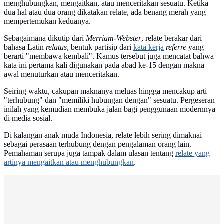
menghubungkan, mengaitkan, atau menceritakan sesuatu. Ketika
dua hal atau dua orang dikatakan relate, ada benang merah yang
mempertemukan keduanya.
Sebagaimana dikutip dari
Merriam-Webster
, relate berakar dari
bahasa Latin
relatus
, bentuk partisip dari
kata kerja
referre
yang
berarti "membawa kembali". Kamus tersebut juga mencatat bahwa
kata ini pertama kali digunakan pada abad ke-15 dengan makna
awal menuturkan atau menceritakan.
Seiring waktu, cakupan maknanya meluas hingga mencakup arti
"terhubung" dan "memiliki hubungan dengan" sesuatu. Pergeseran
inilah yang kemudian membuka jalan bagi penggunaan modernnya
di media sosial.
Di kalangan anak muda Indonesia, relate lebih sering dimaknai
sebagai perasaan terhubung dengan pengalaman orang lain.
Pemahaman serupa juga tampak dalam ulasan tentang
relate yang
artinya mengaitkan atau menghubungkan
.