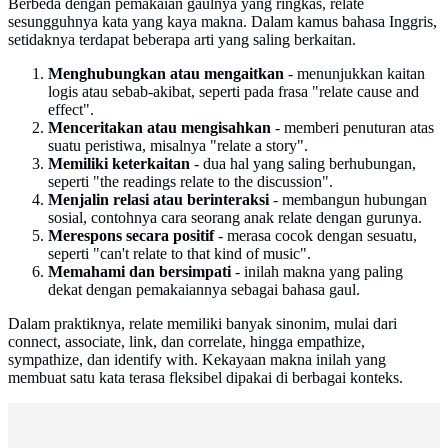
Berbeda dengan pemakaian gaulnya yang ringkas, relate
sesungguhnya kata yang kaya makna. Dalam kamus bahasa Inggris,
setidaknya terdapat beberapa arti yang saling berkaitan.
Menghubungkan atau mengaitkan
- menunjukkan kaitan
logis atau sebab-akibat, seperti pada frasa "relate cause and
effect".
Menceritakan atau mengisahkan
- memberi penuturan atas
suatu peristiwa, misalnya "relate a story".
Memiliki keterkaitan
- dua hal yang saling berhubungan,
seperti "the readings relate to the discussion".
Menjalin relasi atau berinteraksi
- membangun hubungan
sosial, contohnya cara seorang anak relate dengan gurunya.
Merespons secara positif
- merasa cocok dengan sesuatu,
seperti "can't relate to that kind of music".
Memahami dan bersimpati
- inilah makna yang paling
dekat dengan pemakaiannya sebagai bahasa gaul.
Dalam praktiknya, relate memiliki banyak sinonim, mulai dari
connect, associate, link, dan correlate, hingga empathize,
sympathize, dan identify with. Kekayaan makna inilah yang
membuat satu kata terasa fleksibel dipakai di berbagai konteks.