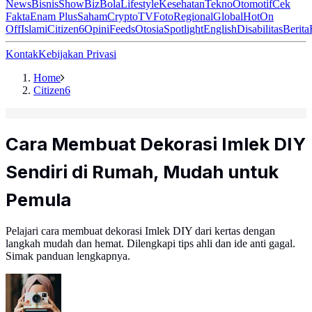
News
Bisnis
ShowBiz
Bola
Lifestyle
Kesehatan
Tekno
Otomotif
Cek
Fakta
Enam Plus
Saham
Crypto
TV
Foto
Regional
Global
Hot
On
Off
Islami
Citizen6
Opini
Feeds
Otosia
Spotlight
English
Disabilitas
Berita
Kontak
Kebijakan Privasi
Home
Citizen6
Cara Membuat Dekorasi Imlek DIY
Sendiri di Rumah, Mudah untuk
Pemula
Pelajari cara membuat dekorasi Imlek DIY dari kertas dengan
langkah mudah dan hemat. Dilengkapi tips ahli dan ide anti gagal.
Simak panduan lengkapnya.