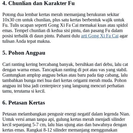
4. Chunlian dan Karakter Fu
Potong dua lembar kertas merah memanjang berukuran sekitar
10x30 cm untuk chunlian, plus satu kertas berbentuk wajik untuk
Fu. Tulis ucapan seperti Gong Xi Fa Cai memakai kuas atau spidol
emas. Tempel chunlian di kedua sisi pintu, dan pasang Fu dalam
posisi terbalik di daun pintu. Pahami dulu
arti Gong Xi Fa Cai
agar
tulisan Anda tepat makna.
5. Pohon Angpau
Cari ranting kering bercabang banyak, bersihkan dari debu, lalu cat
dengan warna emas. Tancapkan ranting di pot atau vas yang stabil.
Gantungkan amplop angpau bekas atau baru pada tiap cabang, lalu
tambahkan bunga mei hua dari kertas origami merah muda. Pohon
angpau ini bisa jadi centerpiece yang langsung mencuri perhatian
tamu, terutama si kecil.
6. Petasan Kertas
Petasan melambangkan pengusir energi negatif dalam legenda Nian.
Untuk versi aman tanpa api, gulung kertas merah menjadi silinder
kecil sepanjang 5-7 cm, lalu hias ujung atas dan bawahnya dengan
kertas emas. Rangkai 8-12 silinder memanjang menggunakan