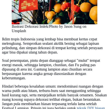
Ilustrasi Dekorasi Imlek/Photo by Jason Sung on
Unsplash
Iklim tropis Indonesia yang lembap bisa membuat kertas cepat
melengkung. Semprotkan sealant akrilik bening sebagai lapisan
pelindung, dan simpan dekorasi di tempat kering setelah perayaan
agar bisa dipakai ulang tahun depan.
Soal penempatan, pintu depan dianggap sebagai "mulut" tempat
energi masuk, sehingga lampion, chunlian, dan Fu paling pas
dipasang di area ini. Gantung lampion atau chunlian secara
berpasangan karena angka genap diasosiasikan dengan
keberuntungan.
Hindari beberapa kesalahan umum: mendominasi ruangan dengan
warna putih atau hitam, terburu-buru saat menggunting sehingga
hasil kurang rapi, serta menjejalkan terlalu banyak ornamen. Sisakan
ruang kosong supaya dekorasi terlihat elegan, bukan berantakan.
Jangan pula membiarkan hiasan terpasang terlalu lama setelah
Festival Lampion. Prinsip ini juga berlaku untuk
teknik DIY hiasan