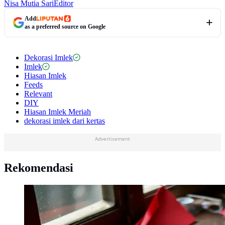
Nisa Mutia Sari
Editor
Add
as a preferred source on Google
Dekorasi Imlek
Imlek
Hiasan Imlek
Feeds
Relevant
DIY
Hiasan Imlek Meriah
dekorasi imlek dari kertas
Advertisement
Rekomendasi