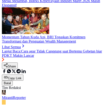
Meski Melambat, Indeks Kepercayaan Industri Maret 2026 Masih
Ekspansif
Momentum Tahun Kuda Api, BRI Tegaskan Komitmen
Transformasi dan Penguatan Wealth Management
Lihat Semua
Lanjut Baca:
Cara agar Tidak Canggung saat Bertemu Gebetan biar
PDKT Makin Lancar
Share
Copy Link
Batal
Tim Redaksi
Miranti
Reporter