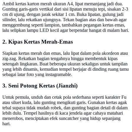
Ambil kertas karton merah ukuran A4, lipat memanjang jadi dua.
Gunting garis-garis vertikal dari sisi lipatan menuju tepi, sisakan 2-3
cm di ujung, dengan jarak sekitar 1 cm. Buka lipatan, gulung jadi
silinder, lalu rekatkan ujungnya. Tekan bagian atas dan bawah agar
menggembung seperti lampion, tambahkan pegangan kertas emas,
lalu selipkan lampu LED kecil agar berpendar hangat di malam hari.
2. Kipas Kertas Merah-Emas
Siapkan kertas merah dan emas, lalu lipat dalam pola akordeon atau
zig-zag. Rekatkan bagian tengahnya hingga membentuk kipas
setengah lingkaran. Buat beberapa ukuran sekaligus untuk tampilan
yang lebih dinamis, kemudian tempel berjajar di dinding ruang tamu
sebagai latar foto yang instagramable.
3. Seni Potong Kertas (Jianzhi)
Untuk pemula, unduh dan cetak pola sederhana seperti karakter Fu
atau siluet kuda, lalu gunting mengikuti garis. Gunakan kertas agak
tebal supaya tidak mudah robek, dan gunting bagian detail di dalam
lebih dulu. Tempel hasilnya di kaca jendela agar cahaya matahari
menerobos, menciptakan efek suncatcher yang hidup sepanjang
hari.