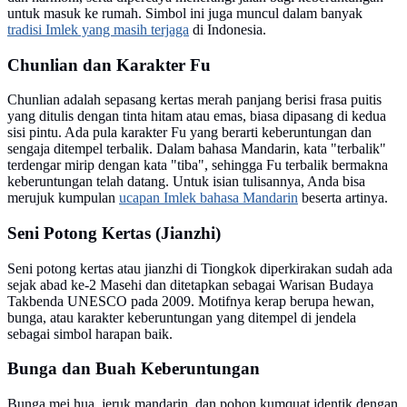
untuk masuk ke rumah. Simbol ini juga muncul dalam banyak
tradisi Imlek yang masih terjaga
di Indonesia.
Chunlian dan Karakter Fu
Chunlian adalah sepasang kertas merah panjang berisi frasa puitis
yang ditulis dengan tinta hitam atau emas, biasa dipasang di kedua
sisi pintu. Ada pula karakter Fu yang berarti keberuntungan dan
sengaja ditempel terbalik. Dalam bahasa Mandarin, kata "terbalik"
terdengar mirip dengan kata "tiba", sehingga Fu terbalik bermakna
keberuntungan telah datang. Untuk isian tulisannya, Anda bisa
merujuk kumpulan
ucapan Imlek bahasa Mandarin
beserta artinya.
Seni Potong Kertas (Jianzhi)
Seni potong kertas atau jianzhi di Tiongkok diperkirakan sudah ada
sejak abad ke-2 Masehi dan ditetapkan sebagai Warisan Budaya
Takbenda UNESCO pada 2009. Motifnya kerap berupa hewan,
bunga, atau karakter keberuntungan yang ditempel di jendela
sebagai simbol harapan baik.
Bunga dan Buah Keberuntungan
Bunga mei hua, jeruk mandarin, dan pohon kumquat identik dengan