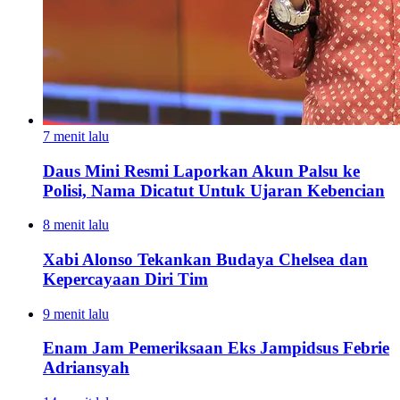
7 menit lalu
Daus Mini Resmi Laporkan Akun Palsu ke
Polisi, Nama Dicatut Untuk Ujaran Kebencian
8 menit lalu
Xabi Alonso Tekankan Budaya Chelsea dan
Kepercayaan Diri Tim
9 menit lalu
Enam Jam Pemeriksaan Eks Jampidsus Febrie
Adriansyah