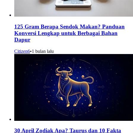
125 Gram Berapa Sendok Makan? Panduan
Konversi Lengkap untuk Berbagai Bahan
Dapur
Citizen6
•
1 bulan lalu
30 April Zodiak Apa? Taurus dan 10 Fakta