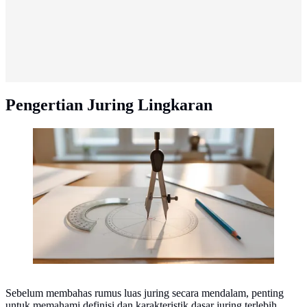
Pengertian Juring Lingkaran
Pengertian Juring Lingkaran(AI Generated)
Sebelum membahas rumus luas juring secara mendalam, penting
untuk memahami definisi dan karakteristik dasar juring terlebih