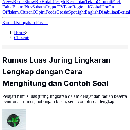
News
Bisnis
ShowBiz
Bola
Lifestyle
Kesehatan
Tekno
Otomotif
Cek
Fakta
Enam Plus
Saham
Crypto
TV
Foto
Regional
Global
Hot
On
Off
Islami
Citizen6
Opini
Feeds
Otosia
Spotlight
English
Disabilitas
Berita
Kontak
Kebijakan Privasi
Home
Citizen6
Rumus Luas Juring Lingkaran
Lengkap dengan Cara
Menghitung dan Contoh Soal
Pelajari rumus luas juring lingkaran dalam derajat dan radian beserta
penurunan rumus, hubungan busur, serta contoh soal lengkap.