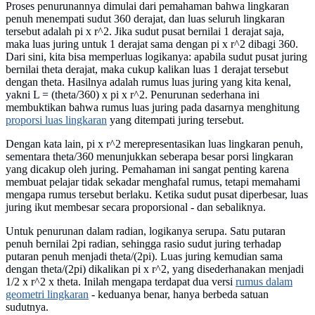
Proses penurunannya dimulai dari pemahaman bahwa lingkaran
penuh menempati sudut 360 derajat, dan luas seluruh lingkaran
tersebut adalah pi x r^2. Jika sudut pusat bernilai 1 derajat saja,
maka luas juring untuk 1 derajat sama dengan pi x r^2 dibagi 360.
Dari sini, kita bisa memperluas logikanya: apabila sudut pusat juring
bernilai theta derajat, maka cukup kalikan luas 1 derajat tersebut
dengan theta. Hasilnya adalah rumus luas juring yang kita kenal,
yakni L = (theta/360) x pi x r^2. Penurunan sederhana ini
membuktikan bahwa rumus luas juring pada dasarnya menghitung
proporsi luas lingkaran
yang ditempati juring tersebut.
Dengan kata lain, pi x r^2 merepresentasikan luas lingkaran penuh,
sementara theta/360 menunjukkan seberapa besar porsi lingkaran
yang dicakup oleh juring. Pemahaman ini sangat penting karena
membuat pelajar tidak sekadar menghafal rumus, tetapi memahami
mengapa rumus tersebut berlaku. Ketika sudut pusat diperbesar, luas
juring ikut membesar secara proporsional - dan sebaliknya.
Untuk penurunan dalam radian, logikanya serupa. Satu putaran
penuh bernilai 2pi radian, sehingga rasio sudut juring terhadap
putaran penuh menjadi theta/(2pi). Luas juring kemudian sama
dengan theta/(2pi) dikalikan pi x r^2, yang disederhanakan menjadi
1/2 x r^2 x theta. Inilah mengapa terdapat dua versi
rumus dalam
geometri lingkaran
- keduanya benar, hanya berbeda satuan
sudutnya.