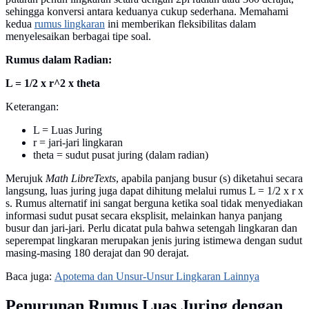
sehingga konversi antara keduanya cukup sederhana. Memahami
kedua
rumus lingkaran
ini memberikan fleksibilitas dalam
menyelesaikan berbagai tipe soal.
Rumus dalam Radian:
L = 1/2 x r^2 x theta
Keterangan:
L = Luas Juring
r = jari-jari lingkaran
theta = sudut pusat juring (dalam radian)
Merujuk
Math LibreTexts
, apabila panjang busur (s) diketahui secara
langsung, luas juring juga dapat dihitung melalui rumus L = 1/2 x r x
s. Rumus alternatif ini sangat berguna ketika soal tidak menyediakan
informasi sudut pusat secara eksplisit, melainkan hanya panjang
busur dan jari-jari. Perlu dicatat pula bahwa setengah lingkaran dan
seperempat lingkaran merupakan jenis juring istimewa dengan sudut
masing-masing 180 derajat dan 90 derajat.
Baca juga:
Apotema dan Unsur-Unsur Lingkaran Lainnya
Penurunan Rumus Luas Juring dengan