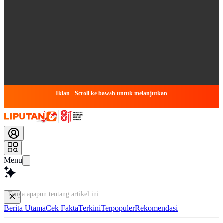
Iklan - Scroll ke bawah untuk melanjutkan
Menu
Baca le
Berita Utama
Cek Fakta
Terkini
Terpopuler
Rekomendasi