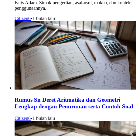
Faris Adam. Simak pengertian, asal-usul, makna, dan konteks
penggunaannya.
Citizen6
•
1 bulan lalu
Rumus Sn Deret Aritmatika dan Geometri
Lengkap dengan Penurunan serta Contoh Soal
Citizen6
•
1 bulan lalu