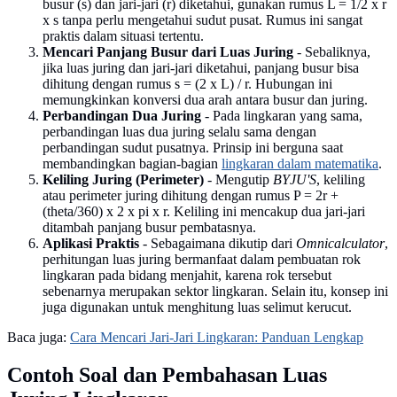
busur (s) dan jari-jari (r) diketahui, gunakan rumus L = 1/2 x r
x s tanpa perlu mengetahui sudut pusat. Rumus ini sangat
praktis dalam situasi tertentu.
Mencari Panjang Busur dari Luas Juring
- Sebaliknya,
jika luas juring dan jari-jari diketahui, panjang busur bisa
dihitung dengan rumus s = (2 x L) / r. Hubungan ini
memungkinkan konversi dua arah antara busur dan juring.
Perbandingan Dua Juring
- Pada lingkaran yang sama,
perbandingan luas dua juring selalu sama dengan
perbandingan sudut pusatnya. Prinsip ini berguna saat
membandingkan bagian-bagian
lingkaran dalam matematika
.
Keliling Juring (Perimeter)
- Mengutip
BYJU'S
, keliling
atau perimeter juring dihitung dengan rumus P = 2r +
(theta/360) x 2 x pi x r. Keliling ini mencakup dua jari-jari
ditambah panjang busur pembatasnya.
Aplikasi Praktis
- Sebagaimana dikutip dari
Omnicalculator
,
perhitungan luas juring bermanfaat dalam pembuatan rok
lingkaran pada bidang menjahit, karena rok tersebut
sebenarnya merupakan sektor lingkaran. Selain itu, konsep ini
juga digunakan untuk menghitung luas selimut kerucut.
Baca juga:
Cara Mencari Jari-Jari Lingkaran: Panduan Lengkap
Contoh Soal dan Pembahasan Luas