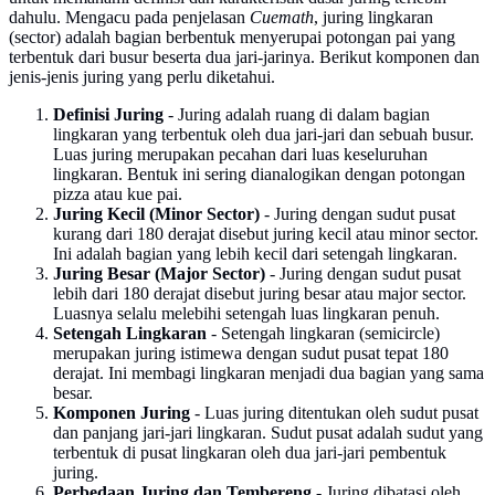
dahulu. Mengacu pada penjelasan
Cuemath
, juring lingkaran
(sector) adalah bagian berbentuk menyerupai potongan pai yang
terbentuk dari busur beserta dua jari-jarinya. Berikut komponen dan
jenis-jenis juring yang perlu diketahui.
Definisi Juring
- Juring adalah ruang di dalam bagian
lingkaran yang terbentuk oleh dua jari-jari dan sebuah busur.
Luas juring merupakan pecahan dari luas keseluruhan
lingkaran. Bentuk ini sering dianalogikan dengan potongan
pizza atau kue pai.
Juring Kecil (Minor Sector)
- Juring dengan sudut pusat
kurang dari 180 derajat disebut juring kecil atau minor sector.
Ini adalah bagian yang lebih kecil dari setengah lingkaran.
Juring Besar (Major Sector)
- Juring dengan sudut pusat
lebih dari 180 derajat disebut juring besar atau major sector.
Luasnya selalu melebihi setengah luas lingkaran penuh.
Setengah Lingkaran
- Setengah lingkaran (semicircle)
merupakan juring istimewa dengan sudut pusat tepat 180
derajat. Ini membagi lingkaran menjadi dua bagian yang sama
besar.
Komponen Juring
- Luas juring ditentukan oleh sudut pusat
dan panjang jari-jari lingkaran. Sudut pusat adalah sudut yang
terbentuk di pusat lingkaran oleh dua jari-jari pembentuk
juring.
Perbedaan Juring dan Tembereng
- Juring dibatasi oleh