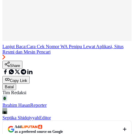
Lanjut Baca:
Cara Cek Nomor WA Penipu Lewat Aplikasi, Situs
Resmi dan Mesin Pencari
Share
Copy Link
Batal
Tim Redaksi
Ibrahim Hasan
Reporter
Septika Shidqiyyah
Editor
Add
as a preferred source on Google