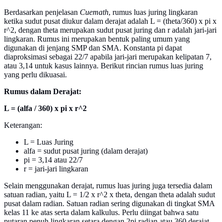
Berdasarkan penjelasan
Cuemath
, rumus luas juring lingkaran
ketika sudut pusat diukur dalam derajat adalah L = (theta/360) x pi x
r^2, dengan theta merupakan sudut pusat juring dan r adalah jari-jari
lingkaran. Rumus ini merupakan bentuk paling umum yang
digunakan di jenjang SMP dan SMA. Konstanta pi dapat
diaproksimasi sebagai 22/7 apabila jari-jari merupakan kelipatan 7,
atau 3,14 untuk kasus lainnya. Berikut rincian rumus luas juring
yang perlu dikuasai.
Rumus dalam Derajat:
L = (alfa / 360) x pi x r^2
Keterangan:
L = Luas Juring
alfa = sudut pusat juring (dalam derajat)
pi = 3,14 atau 22/7
r = jari-jari lingkaran
Selain menggunakan derajat, rumus luas juring juga tersedia dalam
satuan radian, yaitu L = 1/2 x r^2 x theta, dengan theta adalah sudut
pusat dalam radian. Satuan radian sering digunakan di tingkat SMA
kelas 11 ke atas serta dalam kalkulus. Perlu diingat bahwa satu
putaran penuh lingkaran setara dengan 2pi radian atau 360 derajat,