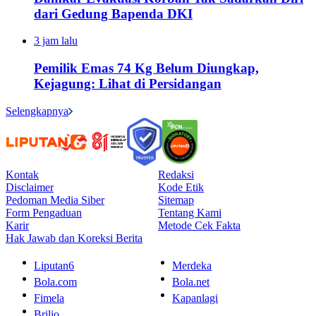
dari Gedung Bapenda DKI
3 jam lalu
Pemilik Emas 74 Kg Belum Diungkap,
Kejagung: Lihat di Persidangan
Selengkapnya
Kontak
Redaksi
Disclaimer
Kode Etik
Pedoman Media Siber
Sitemap
Form Pengaduan
Tentang Kami
Karir
Metode Cek Fakta
Hak Jawab dan Koreksi Berita
Liputan6
Merdeka
Bola.com
Bola.net
Fimela
Kapanlagi
Brilio