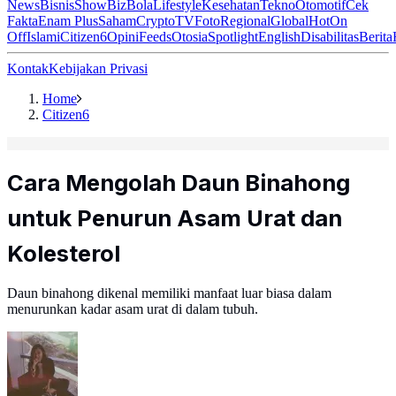
News
Bisnis
ShowBiz
Bola
Lifestyle
Kesehatan
Tekno
Otomotif
Cek
Fakta
Enam Plus
Saham
Crypto
TV
Foto
Regional
Global
Hot
On
Off
Islami
Citizen6
Opini
Feeds
Otosia
Spotlight
English
Disabilitas
Berita
Kontak
Kebijakan Privasi
Home
Citizen6
Cara Mengolah Daun Binahong
untuk Penurun Asam Urat dan
Kolesterol
Daun binahong dikenal memiliki manfaat luar biasa dalam
menurunkan kadar asam urat di dalam tubuh.