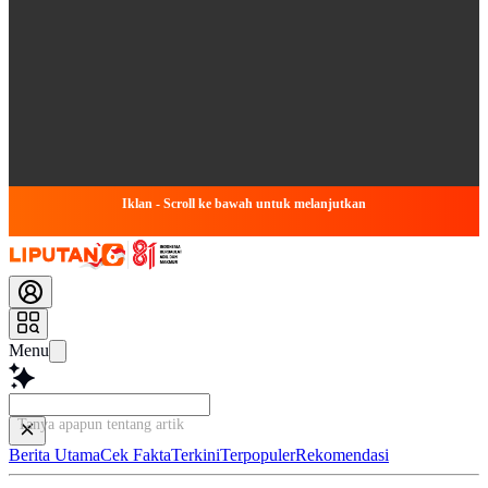
Iklan - Scroll ke bawah untuk melanjutkan
Menu
Tanya apapun tentang artikel ini...
Berita Utama
Cek Fakta
Terkini
Terpopuler
Rekomendasi